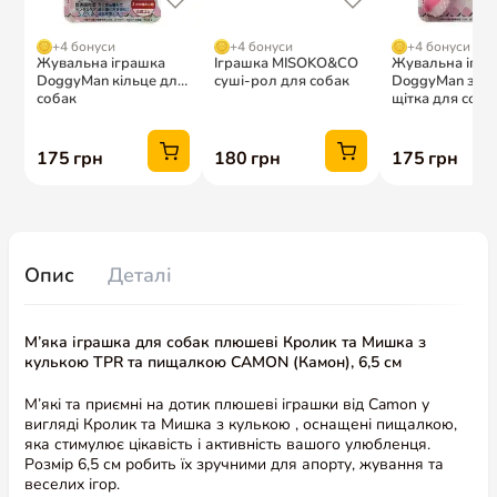
Опис
Деталі
М’яка іграшка для собак плюшеві Кролик та Мишка з
кулькою TPR та пищалкою CAMON (Камон), 6,5 см
М’які та приємні на дотик плюшеві іграшки від Camon у
вигляді Кролик та Мишка з кулькою , оснащені пищалкою,
яка стимулює цікавість і активність вашого улюбленця.
Розмір 6,5 см робить їх зручними для апорту, жування та
веселих ігор.