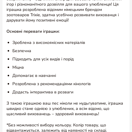
ігор і різноманітного дозвілля для вашого улюбленця! Ця
іграшка розроблена відомим німецьким брендом
зоотоваров Trixie, здатна усебічно розвивати вихованця і
дарувати йому позитивні емоції!
Основні переваги іграшки:
Зроблена з високоякісних матеріалів
Безпечна
Підходить для усіх видів і порід
Міцна
Допомагає в навчанні
Розроблена з рекомендаціями кінологів
Додасть інтерактива в розваги
З такою іграшкою ваш пес ніколи не нудьгуватиме, іграшка
швидко стане однією з улюблених, а всім відомо, що
щасливий вихованець – здоровий вихованець!
*Без можливості вибору кольору. Колір товару, що
відвантажується, залежить від наявності на складі.