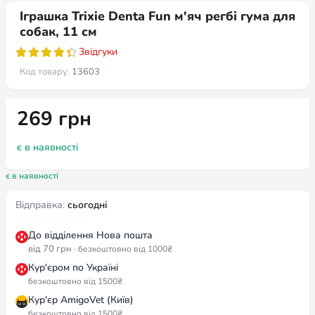
Іграшка Trixie Denta Fun м'яч регбі гума для
собак, 11 см
3
відгуки
Код товару:
13603
269
грн
є в наявності
є в наявності
Відправка:
сьогодні
До відділення Нова пошта
від 70 грн
· безкоштовно від 1000₴
Кур'єром по Україні
безкоштовно від 1500₴
Кур'єр AmigoVet (Київ)
безкоштовно від 1500₴