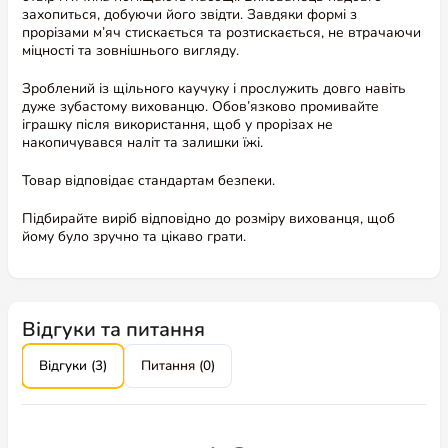
захопиться, добуючи його звідти. Завдяки формі з
прорізами м’яч стискається та розтискається, не втрачаючи
міцності та зовнішнього вигляду.
Зроблений із щільного каучуку і прослужить довго навіть
дуже зубастому вихованцю. Обов’язково промивайте
іграшку після використання, щоб у прорізах не
накопичувався наліт та залишки їжі.
Товар відповідає стандартам безпеки.
Підбирайте виріб відповідно до розміру вихованця, щоб
йому було зручно та цікаво грати.
Переглянути більше інформації про
продукт
Відгуки та питання
Відгуки (3)
Питання (0)