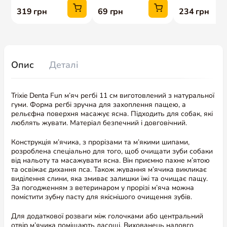
Опис
Деталі
Trixie Denta Fun м’яч регбі 11 см виготовлений з натуральної
гуми. Форма регбі зручна для захоплення пащею, а
рельєфна поверхня масажує ясна. Підходить для собак, які
люблять жувати. Матеріал безпечний і довговічний.
Конструкція м’ячика, з прорізами та м’якими шипами,
розроблена спеціально для того, щоб очищати зуби собаки
від нальоту та масажувати ясна. Він приємно пахне м’ятою
та освіжає дихання пса. Також жування м’ячика викликає
виділення слини, яка змиває залишки їжі та очищає пащу.
За погодженням з ветеринаром у прорізі м’яча можна
помістити зубну пасту для якіснішого очищення зубів.
Для додаткової розваги між голочками або центральний
отвір м’ячика поміщають ласощі. Вихованець надовго