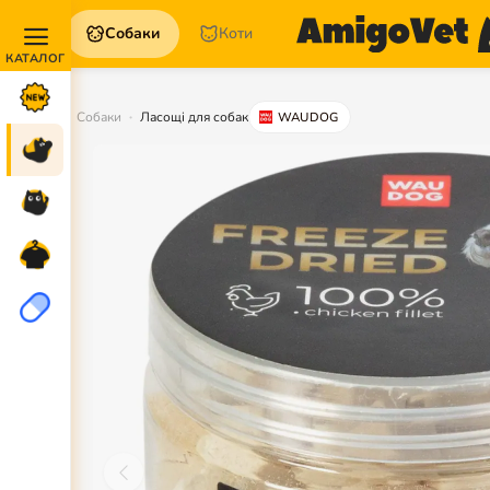
Собаки
Коти
Акції та
Новинки
Собаки
Ласощі для собак
WAUDOG
Собаки
Коти
Для
петперентів
Аптека