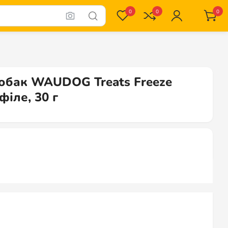
0
0
0
собак WAUDOG Treats Freeze
філе, 30 г