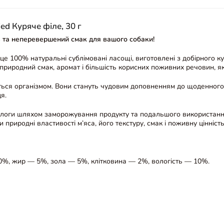
ed Куряче філе, 30 г
 та неперевершений смак для вашого собаки!
е 100% натуральні сублімовані ласощі, виготовлені з добірного к
природний смак, аромат і більшість корисних поживних речовин, які 
ться організмом. Вони стануть чудовим доповненням до щоденного 
я.
оги шляхом заморожування продукту та подальшого використання в
природні властивості м’яса, його текстуру, смак і поживну цінність
0%, жир — 5%, зола — 5%, клітковина — 2%, вологість — 10%.