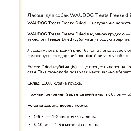
Ласощі для собак WAUDOG Treats Freeze dri
WAUDOG Treats Freeze Dried — натуральна користь
WAUDOG Treats Freeze Dried з курячою грудкою
— ц
технології
Freeze Dried (сублімації)
продукт зберігає 
Ласощі мають високий вміст білка та легко засвоюю
самопочуття та здоровий зовнішній вигляд улюбленц
Freeze Dried (сублімація)
— це процес видалення вол
стан. Така технологія дозволяє максимально зберегти 
Склад:
100% куряча грудка.
Поживні речовини (гарантований аналіз):
білок — 6
Рекомендована добова норма:
1–5 кг
— 1–3 шматочки на день;
5–10 кг
— 4–5 шматочків на день;