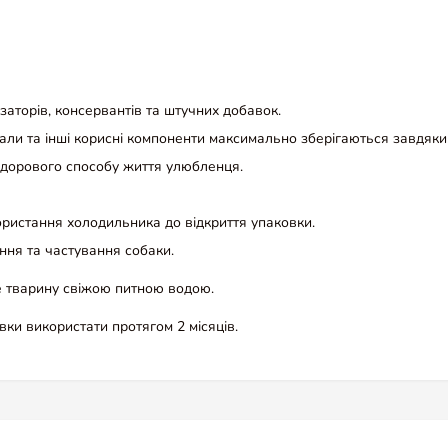
аторів, консервантів та штучних добавок.
али та інші корисні компоненти максимально зберігаються завдяки т
 здорового способу життя улюбленця.
ористання холодильника до відкриття упаковки.
ня та частування собаки.
 тварину свіжою питною водою.
овки використати протягом 2 місяців.