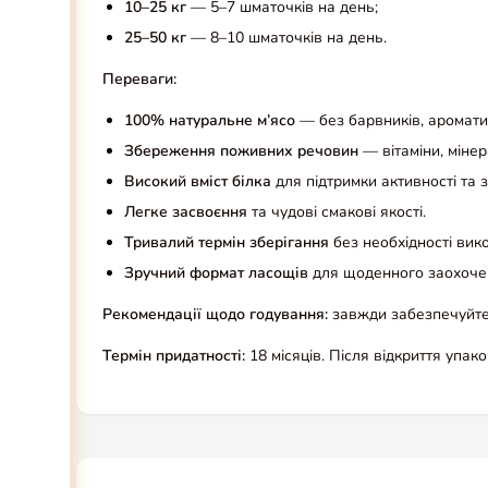
10–25 кг
— 5–7 шматочків на день;
25–50 кг
— 8–10 шматочків на день.
Переваги:
100% натуральне м’ясо
— без барвників, ароматиз
Збереження поживних речовин
— вітаміни, мінер
Високий вміст білка
для підтримки активності та
Легке засвоєння
та чудові смакові якості.
Тривалий термін зберігання
без необхідності вик
Зручний формат ласощів
для щоденного заохочен
Рекомендації щодо годування:
завжди забезпечуйте
Термін придатності:
18 місяців. Після відкриття упак