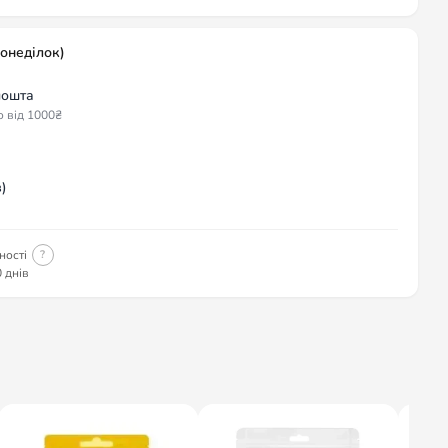
понеділок)
пошта
о від 1000₴
)
ності
?
 днів