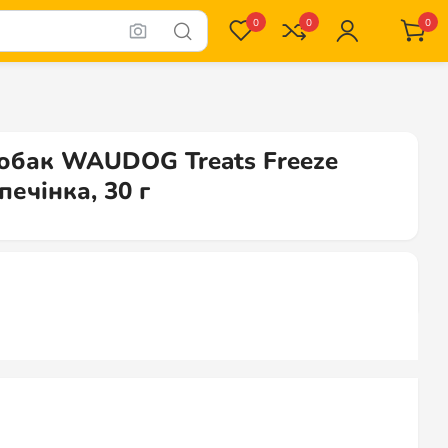
0
0
0
собак WAUDOG Treats Freeze
печінка, 30 г