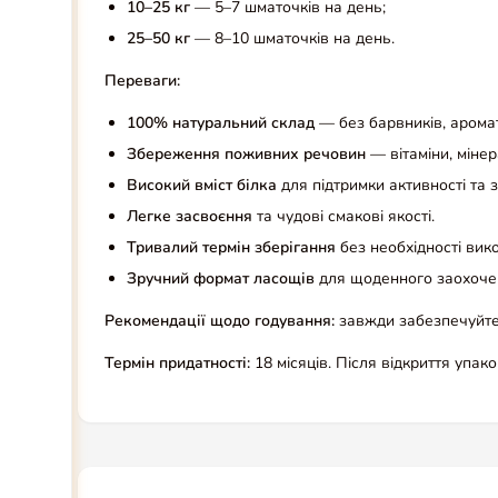
10–25 кг
— 5–7 шматочків на день;
25–50 кг
— 8–10 шматочків на день.
Переваги:
100% натуральний склад
— без барвників, аромат
Збереження поживних речовин
— вітаміни, мінер
Високий вміст білка
для підтримки активності та
Легке засвоєння
та чудові смакові якості.
Тривалий термін зберігання
без необхідності вик
Зручний формат ласощів
для щоденного заохочен
Рекомендації щодо годування:
завжди забезпечуйте
Термін придатності:
18 місяців. Після відкриття упак