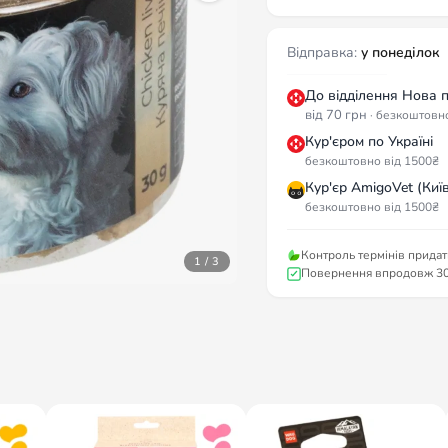
Відправка:
у понеділок
До відділення Нова 
від 70 грн
· безкоштовн
Кур'єром по Україні
безкоштовно від 1500₴
Кур'єр AmigoVet (Київ
безкоштовно від 1500₴
Контроль термінів придат
1 / 3
Повернення впродовж 30