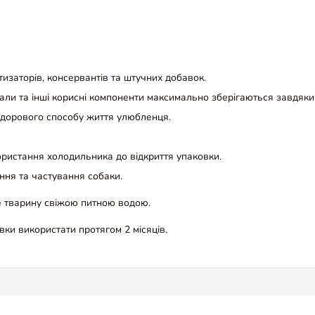
изаторів, консервантів та штучних добавок.
али та інші корисні компоненти максимально зберігаються завдяки т
 здорового способу життя улюбленця.
ористання холодильника до відкриття упаковки.
ня та частування собаки.
 тварину свіжою питною водою.
овки використати протягом 2 місяців.