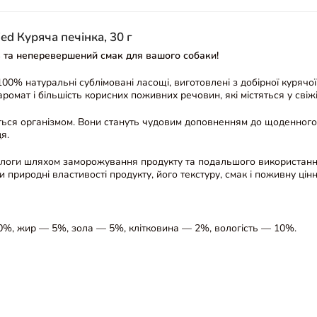
ed Куряча печінка, 30 г
 та неперевершений смак для вашого собаки!
00% натуральні сублімовані ласощі, виготовлені з добірної курячої
ромат і більшість корисних поживних речовин, які містяться у свіжі
ться організмом. Вони стануть чудовим доповненням до щоденного 
я.
оги шляхом заморожування продукту та подальшого використання в
природні властивості продукту, його текстуру, смак і поживну цінн
0%, жир — 5%, зола — 5%, клітковина — 2%, вологість — 10%.