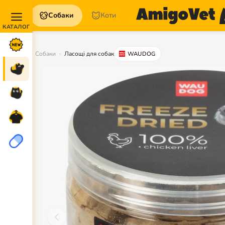
Собаки
Коти
Акції та
Новинки
Собаки
Ласощі для собак
WAUDOG
Собаки
Коти
Для
петперентів
Аптека