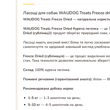
Ласощі для собак WAUDOG Treats Freeze dri
WAUDOG Treats Freeze Dried — натуральна користь
WAUDOG Treats Freeze Dried Куряча печінка
— це 1
Dried (сублімації)
продукт зберігає природний смак, а
Ласощі мають високий вміст білка та легко засвоюю
самопочуття та здоровий зовнішній вигляд улюбленц
Freeze Dried (сублімація)
— це процес видалення вол
стан. Така технологія дозволяє максимально зберегти 
Склад:
100% куряча печінка.
Поживні речовини (гарантований аналіз):
білок — 6
Рекомендована добова норма:
1–5 кг
— 1–3 шматочки на день;
5–10 кг
— 4–5 шматочків на день;