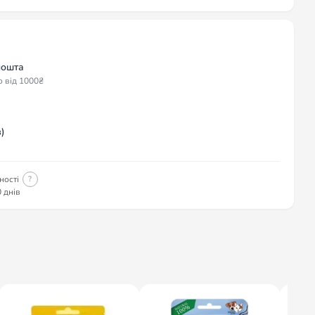
пошта
о від 1000₴
)
ності
?
 днів