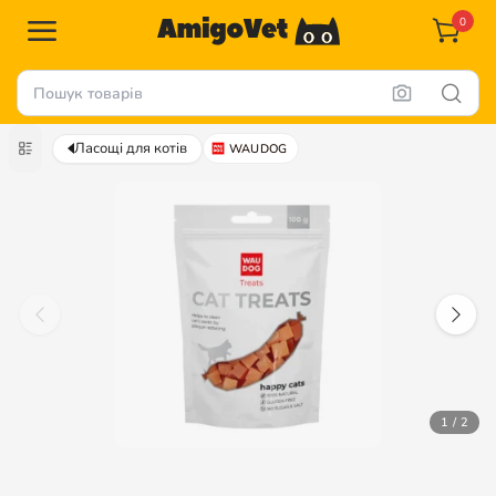
0
Ласощі для котів
WAUDOG
1 / 2