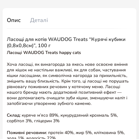
Опис
Деталі
Ласощі для котів WAUDOG Treats “Курячі кубики
(0,8х0,8см)”, 100 г
Ласощі WAUDOG Treats happy cats
Хоча ласощі, як винагорода за якесь нове освоєне вміння
для кішок не настільки важливі, як для собак, частування
кішки ласощами, як символічна нагорода за прихильність,
зміцнить вашу близькість. Крім того, ці ласощі не порушать
рівновагу поживних речовин у котячому меню. Ласощі
нашого бренду мають додатковий позитивний ефект —
вони допомагають очищати зуби кішки, зменшуючи наліт і
запобігаючи утворенню зубного каменю.
Склад:
куряче м’ясо 89%, кукурудзяний крохмаль 5%,
сорбітол 3%, гліцерин 3%
Поживні речовини:
протеїн 40%, жир 5%, клітковина 5%,
зола 1%, вологість 22%