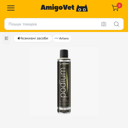
0
Незмивні засоби
Artero