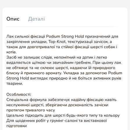
Опис
Деталі
Лак сильної фіксації Podium Strong Hold призначений для
закріплення укладки, Top-Knot, текстуризації зачісок, а
також для довготривалої та стійкої фіксації шерсті собак і
котів.
Засіб не залишає слідів, непомітний на дотик і легко
видаляється щіткою чи звичайним гребнем. При цьому лак
не обтяжує та не склеює шерсті, надаючи їй природного
блиску й приємного аромату. Укладка за допомогою Podium
Strong Hold виглядає природно й не боїться активних рухів
тварини.
Особливості:
Спеціальна формула забезпечує надійну фіксацію навіть
неслухняної шерсті, зберігаючи досконалість зачіски
протягом тривалого часу
Ідеально підходить для шерсті будь-якого типу та кольору
Для щоденних робіт у грумінг-салоні та виставкової
підготовки