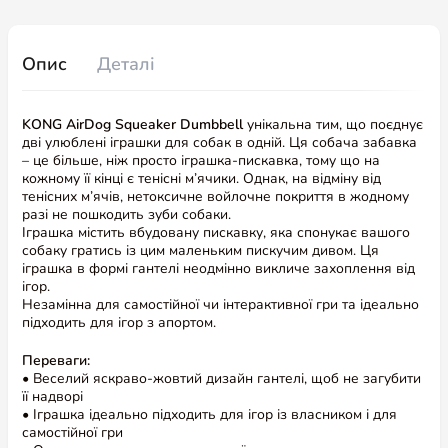
Опис
Деталі
KONG AirDog Squeaker Dumbbell
унікальна тим, що поєднує
дві улюблені іграшки для собак в одній. Ця собача забавка
– це більше, ніж просто іграшка-пискавка, тому що на
кожному її кінці є тенісні м’ячики. Однак, на відміну від
тенісних м’ячів, нетоксичне войлочне покриття в жодному
разі не пошкодить зуби собаки.
Іграшка містить вбудовану пискавку, яка спонукає вашого
собаку гратись із цим маленьким пискучим дивом. Ця
іграшка в формі гантелі неодмінно викличе захоплення від
ігор.
Незамінна для самостійної чи інтерактивної гри та ідеально
підходить для ігор з апортом.
Переваги:
• Веселий яскраво-жовтий дизайн гантелі, щоб не загубити
її надворі
• Іграшка ідеально підходить для ігор із власником і для
самостійної гри