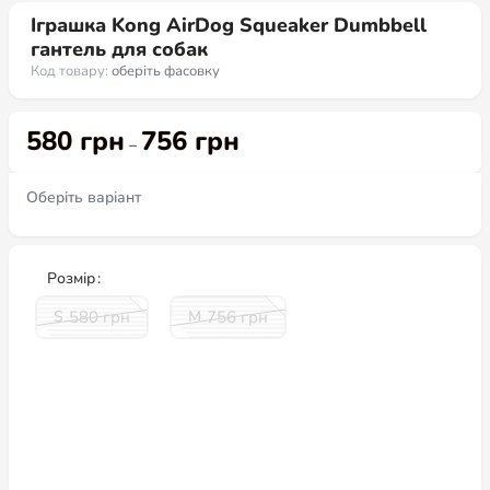
Іграшка Kong AirDog Squeaker Dumbbell
гантель для собак
Код товару:
оберіть фасовку
580
грн
756
грн
Діапазон цін: від 580 грн до
–
756 грн
Оберіть варіант
Розмір
580
грн
756
грн
S
M