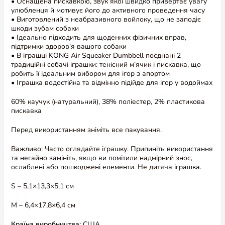
• Оснащена пискавкою, звук якої швидко привертає увагу
улюбленця й мотивує його до активного проведення часу
• Виготовлений з неабразивного войлоку, що не заподіє
шкоди зубам собаки
• Ідеально підходить для щоденних фізичних вправ,
підтримки здоров’я вашого собаки
• В іграшці KONG Air Squeaker Dumbbell поєднані 2
традиційні собачі іграшки: тенісний м’ячик і пискавка, що
робить її ідеальним вибором для ігор з апортом
• Іграшка водостійка та відмінно підійде для ігор у водоймах
60% каучук (натуральний), 38% поліестер, 2% пластикова
пискавка
Перед використанням зніміть все пакування.
Важливо: Часто оглядайте іграшку. Припиніть використання
та негайно замініть, якщо ви помітили надмірний знос,
ослаблені або пошкоджені елементи. Не дитяча іграшка.
S – 5,1×13,3×5,1 см
M –
6,4×17,8×6,4 см
Країна виробництва:
США