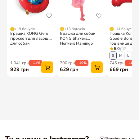
@amigovet_ua