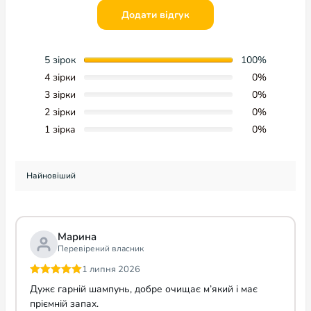
Крім того,що дуже важливо, аромати косметики не
Додати відгук
завдадуть і найменшої шкоди чуйному нюху вашого
вихованця.
5 зірок
100%
4 зірки
0%
3 зірки
0%
2 зірки
0%
1 зірка
0%
Марина
Перевірений власник
1 липня 2026
Оцінено в
5
Дужє гарній шампунь, добре очищає м’який і має
з 5
пріємній запах.