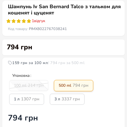
Шампунь Iv San Bernard Talco з тальком для
кошенят і цуценят
1
відгук
Код товару:
PIMX8022767038241
794
грн
159 грн за 100 мл
/ 794 грн за 500 ml
Упаковка
214
грн
794
грн
100 ml
500 ml
1307
грн
3337
грн
1 л
3 л
794
грн