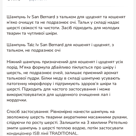
Шампунь Iv San Bernard з тальком для цуценят та кошенят
м’яко очищує та не подразнює очі. Тальк у складі надає
шерсті свіжості та чистоти. Засіб підходить для молодих
тварин та чутливої шкіри.
Шампунь Talc Iv San Bernard для кошенят і цуценят, з
тальком, не подразнює очі
Ніжний шампунь призначений для кошенят і цуценят усіх
порід. М’яка формула дбайливо піклується про шкіру і
шерсть, не подразнює очей, залишає приємний аромат
талькової пудри. Білки меду в складі шампуню усувають
патогенну мікрофлору і підтримують здоров’я шкіри та
шерсті. Підходить для частого застосування і може
використовуватися для щоденного очищення лап і
мордочки.
Спосіб застосування: Рівномірно нанести шампунь на
зволожену шерсть тварини акуратними масажними рухами,
слідуючи по росту шерсті. Залишити на 3 хвилини Ретельно
змити шампунь з шерсті теплою водою, потім застосувати
кондиціонер ISB лінії TRADITIONAL.