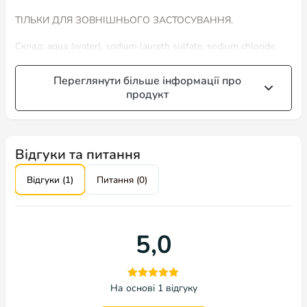
ТІЛЬКИ ДЛЯ ЗОВНІШНЬОГО ЗАСТОСУВАННЯ.
Склад: aqua (water), sodium laureth sulfate, sodium chloride,
cocamidopropyl betaine, laureth-2, phenoxyethanol, glycol
distearate, laureth-10, ethylhexylglycerin, cocamide mea, citric
Переглянути більше інформації про
acid, propylene glycol, mel extract/honey extract, parfum
продукт
(fragrance).
Об’єм: 100 мл, 500 мл, 1 л, 3 л
Італійська компанія «Iv San Bernard”заснована в 1995 році, є
Відгуки та питання
провідним виробником на ринку професійної косметичної
продукції для домашніх тварин.
Відгуки (1)
Питання (0)
Шампуні і кондиціонери цієї марки відрізняються не тільки
високою ефективністю і абсолютною безпекою для
здоров’я ваших улюбленців, але і також приємними і
5,0
дивовижними ароматами фруктово-квіткових композицій.
Кожен продукт, бездоганно доглядає за шкірою і шерстю
тварини: зволожуючи, живлячи і позбавляючи шерсть від
різних проблем (таких як ламкість, сухість, випадання шерсті
і багато іншого).
На основі 1 відгуку