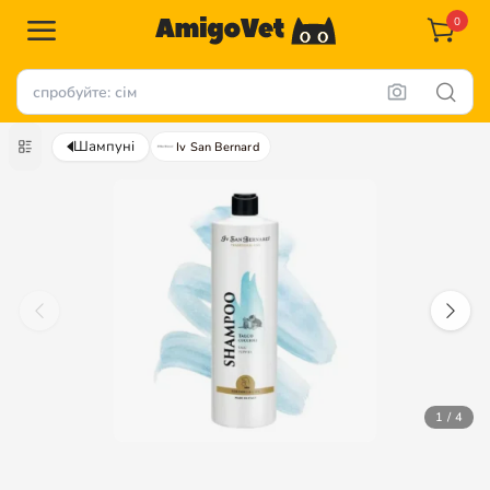
0
Шампуні
Iv San Bernard
1 / 4