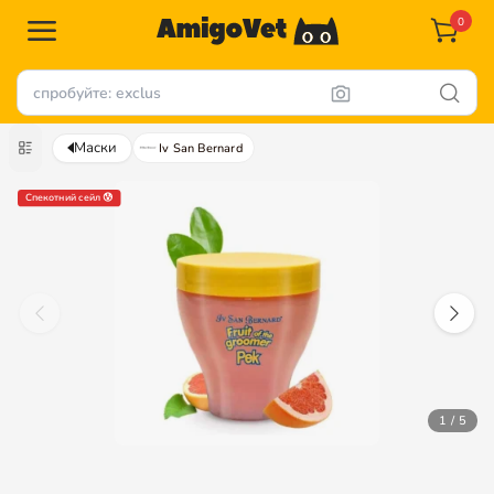
0
Маски
Iv San Bernard
Спекотний сейл 😰
1 / 5