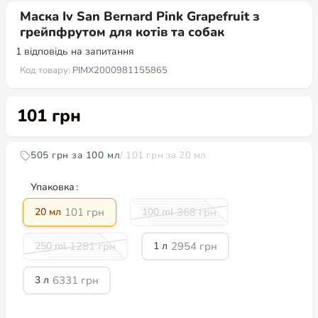
Маска Iv San Bernard Pink Grapefruit з
грейпфрутом для котів та собак
1
відповідь на запитання
Код товару:
PIMX2000981155865
101
грн
505 грн за 100 мл
/ 101 грн за 20 мл
Упаковка
101
грн
368
грн
20 мл
100 ml
1281
грн
2954
грн
250 ml
1 л
6331
грн
3 л