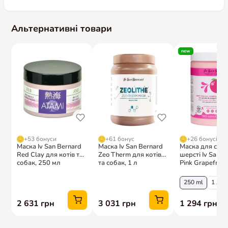
ТІЛЬКИ ДЛЯ ЗОВНІШНЬОГО ЗАСТОСУВАННЯ.
Альтернативні товари
Склад: aqua (water), cetearyl alcohol, cetrimonium chloride,
phenoxyethanol, citrus grandis juice, pyridoxine hcl, tocopheryl
acetate, glycerin, simethicone, citric acid, parfum (fragrance),
limonene, linalool, citral, CI 18050, CI 19140.
Об’єм: 20 мл, 100 мл , 250 мл, 1 л, 3 л
Італійська компанія «Iv San Bernard”заснована в 1995 році, є
провідним виробником на ринку професійної косметичної
продукції для домашніх тварин.
Шампуні і кондиціонери цієї марки відрізняються не тільки
високою ефективністю і абсолютною безпекою для
здоров’я ваших улюбленців, але і також приємними і
дивовижними ароматами фруктово-квіткових композицій.
Кожен продукт, бездоганно доглядає за шкірою і шерстю
тварини: зволожуючи, живлячи і позбавляючи шерсть від
різних проблем (таких як ламкість, сухість, випадання шерсті
і багато іншого).
Крім того,що дуже важливо, аромати косметики не