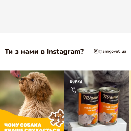
завдадуть і найменшої шкоди чуйному нюху вашого
вихованця.
Ти з нами в Instagram?
@amigovet_ua