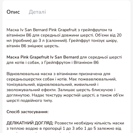
Опис
Деталі
Маска Iv San Bernard Pink Grapefruit з грейпфрутом та
вітаміном В6 для середньої довжини шерсті. Об’єми від 20
мл (пробник) до 3 л (салонний). Грейпфрут тонізує шкіру,
вітамін В6 зміцнює шерсть.
Маска Pink Grapefruit Iv San Bernard
для середньої шерсті
для котів і собак, з Грейпфрутом і Вітаміном В6
Відновлювальна маска з вітамінами призначена для
середньошерстих собак і котів. Має пожвавлювальний,
тонізувальний, відновлювальний, живильний і
зволожувальний ефекти. Залишає шерсть блискучою і
доглянутою. Надає текстуру жорсткій шерсті, а також об’єм
шерсті подвійного типу.
Спосіб застосування:
ДЕЛІКАТНИЙ ДОГЛЯД
: Розвести необхідну кількість маски
з теплою водою в пропорції 1 до 3 або 1 до 5 залежно від