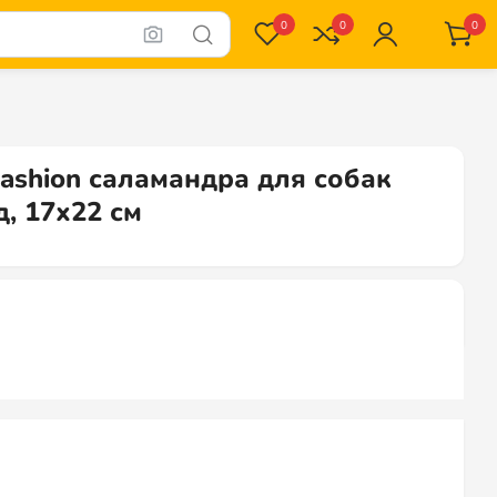
0
0
0
Fashion саламандра для собак
д, 17х22 см