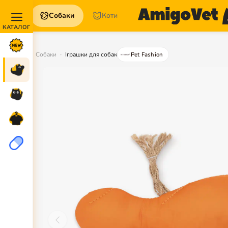
Собаки
Коти
Акції та
Новинки
Собаки
Іграшки для собак
Pet Fashion
Собаки
Коти
Для
петперентів
Аптека