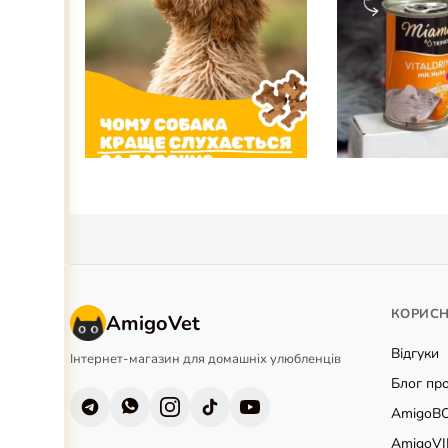
КОРИС
AmigoVet
Відгуки
Інтернет-магазин для домашніх улюбленців
Блог про
AmigoB
AmigoVI