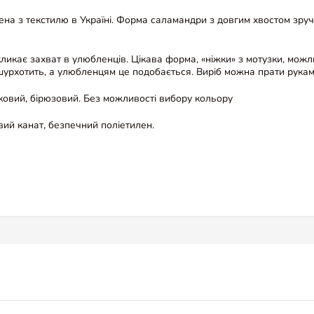
ена з текстилю в Україні. Форма саламандри з довгим хвостом зруч
ликає захват в улюбленців. Цікава форма, «ніжки» з мотузки, можл
 шурхотить, а улюбленцям це подобається. Виріб можна прати рукам
зковий, бірюзовий. Без можливості вибору кольору
вий канат, безпечний поліетилен.