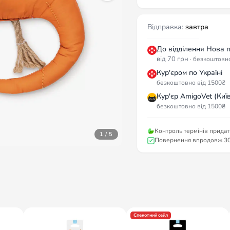
Відправка:
завтра
До відділення Нова 
від 70 грн
· безкоштовн
Кур'єром по Україні
безкоштовно від 1500₴
Кур'єр AmigoVet (Київ
безкоштовно від 1500₴
Контроль термінів придат
1 / 5
Повернення впродовж 30