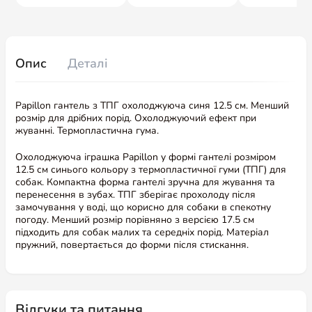
Опис
Деталі
Papillon гантель з ТПГ охолоджуюча синя 12.5 см. Менший
розмір для дрібних порід. Охолоджуючий ефект при
жуванні. Термопластична гума.
Охолоджуюча іграшка Papillon у формі гантелі розміром
12.5 см синього кольору з термопластичної гуми (ТПГ) для
собак. Компактна форма гантелі зручна для жування та
перенесення в зубах. ТПГ зберігає прохолоду після
замочування у воді, що корисно для собаки в спекотну
погоду. Менший розмір порівняно з версією 17.5 см
підходить для собак малих та середніх порід. Матеріал
пружний, повертається до форми після стискання.
Відгуки та питання