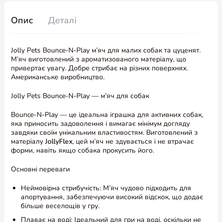
Опис
Деталі
Jolly Pets Bounce-N-Play м’яч для малих собак та цуценят.
М’яч виготовлений з ароматизованого матеріалу, що
привертає увагу. Добре стрибає на різних поверхнях.
Американське виробництво.
Jolly Pets Bounce-N-Play — м’яч для собак
Bounce-N-Play — це ідеальна іграшка для активних собак,
яка приносить задоволення і вимагає мінімум догляду
завдяки своїм унікальним властивостям. Виготовлений з
матеріалу
JollyFlex
, цей м’яч не здувається і не втрачає
форми, навіть якщо собака прокусить його.
Основні переваги
Неймовірна стрибучість: М’яч чудово підходить для
апортування, забезпечуючи високий відскок, що додає
більше веселощів у гру.
Плаває на воді: Ідеальний для гри на воді, оскільки не