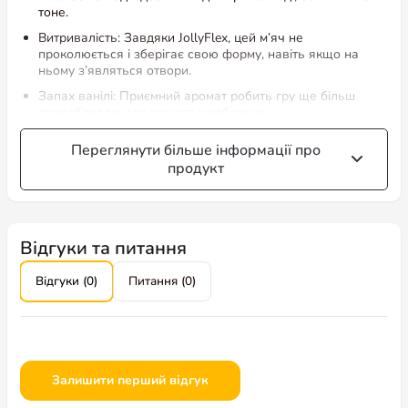
тоне.
Витривалість: Завдяки JollyFlex, цей м’яч не
проколюється і зберігає свою форму, навіть якщо на
ньому з’являться отвори.
Запах ванілі: Приємний аромат робить гру ще більш
привабливою для вашого улюбленця.
Зроблено в США: Гарантія якості та безпеки матеріалів.
Переглянути більше інформації про
продукт
Чому обрати Bounce-N-Play?
Цей м’яч стане чудовим вибором для активних собак, які
люблять бігати, ловити та гратися на воді. Він не тільки
забезпечує цікаві ігри на подвір’ї, але й мотивує до фізичних
Відгуки та питання
вправ, що сприяє здоров’ю вашого улюбленця.
Відгуки (0)
Питання (0)
Bounce-N-Play — це м’яч, що приносить веселі пригоди та
витримує навіть найактивніші ігри!
Залишити перший відгук