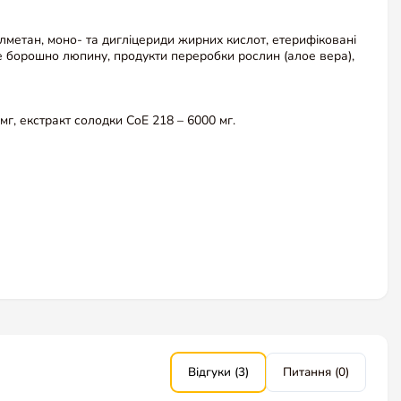
лметан, моно- та дигліцериди жирних кислот, етерифіковані
ве борошно люпину, продукти переробки рослин (алое вера),
г, екстракт солодки CoE 218 – 6000 мг.
Відгуки (3)
Питання (0)