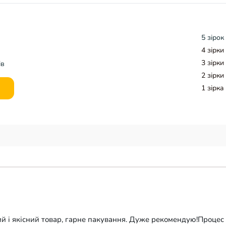
5 зірок
4 зірки
3 зірки
ів
2 зірки
1 зірка
й і якісний товар, гарне пакування. Дуже рекомендую!Процес л