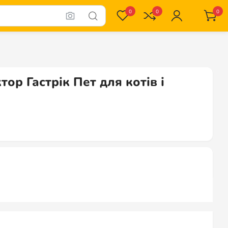
0
0
0
ор Гастрік Пет для котів і