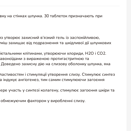
лівку на стінках шлунка. 30 таблеток призначають при
з утворює захисний в’язкий гель із заспокійливою,
міш захищає від подразнення та шкідливої дії шлункових
арієтальними клітинами, утворюючи хлориди, H2O і CO2.
 флавоноїдами з вираженою протигастритною та
и. Доведено захисну дію на слизову оболонку шлунка, яка
стивостям і стимуляції утворення слизу. Стимулює синтез
а індукує ангіогенез, тим самим стимулюючи загоєння
е участь у синтезі колагену, стимулює загоєння шкіри та
 є обмежуючим фактором у виробленні слизу.