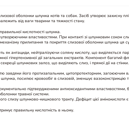
 слизової оболонки шлунка котів та собак. Засіб утворює захисну п
залежить від ваги тварини та тяжкості стану.
правильної кислотності шлунка.
еутворюючими властивостями. При контакті зі шлунковим соком сли
еханізму прилипання та покриття слизової оболонки шлунка ця су
іють як антациди, нейтралізуючи соляну кислоту, що виділяється п
мної гіпертензивної дії загальних екстрактів. Компонент багатий
креції шлункових залоз, що виділяють слиз, і прямої дії на стінк
ю завдяки його протизапальним, цитопротекторним, загоюючим вла
 шлунка, посилює кровообіг в слизовій, зменшує вазоконстрикцію т
окументально підтвердженими антиоксидантними властивостями, бер
оболонки травної системи.
ного слизу шлунково-кишкового тракту. Дефіцит цієї амінокислоти
дтримує правильну кислотність в ньому.