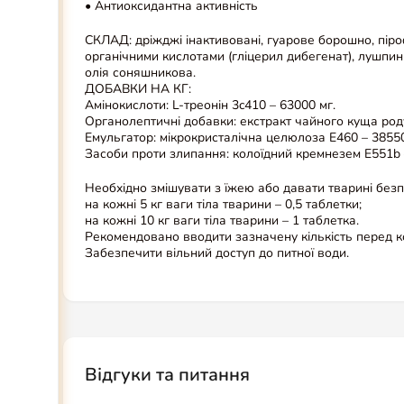
• Антиоксидантна активність
СКЛАД: дріжджі інактивовані, гуарове борошно, піро
органічними кислотами (гліцерил дибегенат), лушпин
олія соняшникова.
ДОБАВКИ НА КГ:
Амінокислоти: L-треонін 3c410 – 63000 мг.
Органолептичні добавки: екстракт чайного куща роду
Емульгатор: мікрокристалічна целюлоза Е460 – 38550
Засоби проти злипання: колоїдний кремнезем E551b 
Необхідно змішувати з їжею або давати тварині безп
на кожні 5 кг ваги тіла тварини – 0,5 таблетки;
на кожні 10 кг ваги тіла тварини – 1 таблетка.
Рекомендовано вводити зазначену кількість перед к
Забезпечити вільний доступ до питної води.
Відгуки та питання