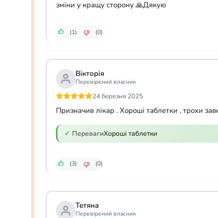
зміни у кращу сторону 🙏Дякую
(1)
(0)
Вікторія
Перевірений власник
24 березня 2025
Оцінено в
5
Призначив лікар . Хороші таблетки , трохи заве
з 5
Переваги
Хороші таблетки
(3)
(0)
Тетяна
Перевірений власник