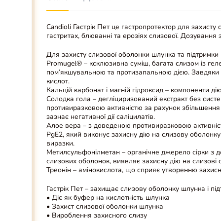
Candioli Гастрік Пет це гастропротектор для захисту
гастритах, блюванні та ерозіях слизової. Дозування 
Для захисту слизової оболонки шлунка та підтримки 
Promugel® – ксклюзивна суміш, багата слизом із гел
пом’якшувальною та протизапальною дією. Завдяки м
кислот.
Кальцій карбонат і магній гідроксид – компоненти д
Солодка гола – дегліциризований екстракт без систе
противиразковою активністю за рахунок збільшення се
зазнає негативної дії саліцилатів.
Алое вера – з доведеною противиразковою активніст
PgE2, який виконує захисну дію на слизову оболонку
виразки.
Метилсульфонілметан – органічне джерело сірки з д
слизових оболонок, виявляє захисну дію на слизові 
Треонін – амінокислота, що сприяє утворенню захис
Гастрік Пет – захищає слизову оболонку шлунка і пі
• Діє як буфер на кислотність шлунка
• Захист слизової оболонки шлунка
• Вироблення захисного слизу