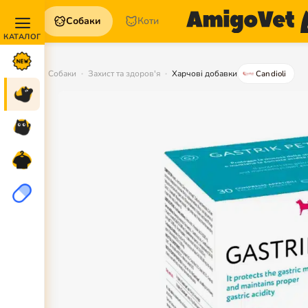
Собаки
Коти
Акції та
Новинки
Собаки
Захист та здоров'я
Харчові добавки
Candioli
Собаки
Коти
Для
петперентів
Аптека