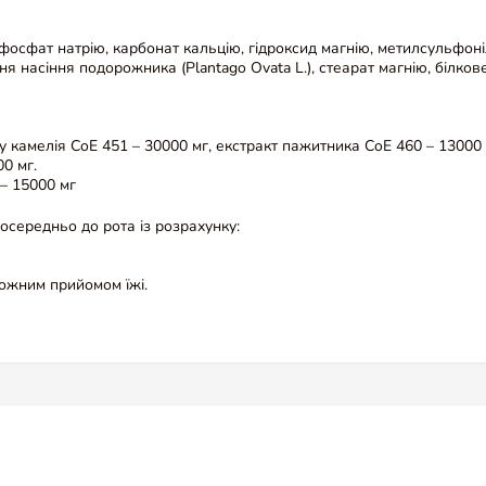
фосфат натрію, карбонат кальцію, гідроксид магнію, метилсульфоні
ня насіння подорожника (Plantago Ovata L.), стеарат магнію, білко
 камелія CoE 451 – 30000 мг, екстракт пажитника CoE 460 – 13000 м
0 мг.
– 15000 мг
осередньо до рота із розрахунку:
ожним прийомом їжі.