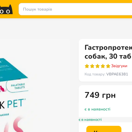
Гастропротект
собак, 30 таб
3
відгуки
Код товару:
VBPAE6381
749
грн
є в наявності
є в наявності