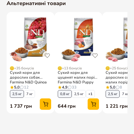
Підписка на корм
Мої улюбленці
ІНФОРМАЦІЯ
КОНТАКТИ
AmigoCare
— раціон-план від
+38 (093) 754-5063
дієтолога
woof@amigovet.net
Про нас
Apple Pay
Google Pay
Доставка та оплата
Повернення та обмін
Вакансії
Зворотний зв'язок
Редакційна політика
Політика конфіденційності
© 2026 AmigoVet. Усі права захищено.