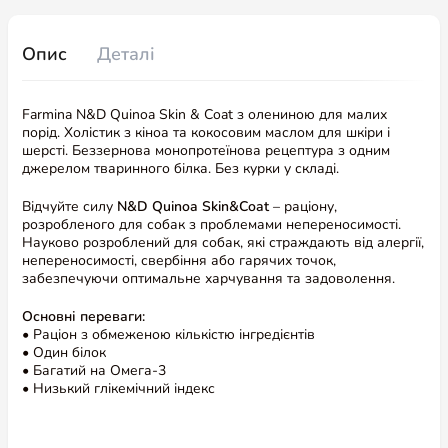
Опис
Деталі
Farmina N&D Quinoa Skin & Coat з олениною для малих
порід. Холістик з кіноа та кокосовим маслом для шкіри і
шерсті. Беззернова монопротеїнова рецептура з одним
джерелом тваринного білка. Без курки у складі.
Відчуйте силу
N&D Quinoa Skin&Coat
– раціону,
розробленого для собак з проблемами непереносимості.
Науково розроблений для собак, які страждають від алергії,
непереносимості, свербіння або гарячих точок,
забезпечуючи оптимальне харчування та задоволення.
Основні переваги:
• Раціон з обмеженою кількістю інгредієнтів
• Один білок
• Багатий на Омега-3
• Низький глікемічний індекс