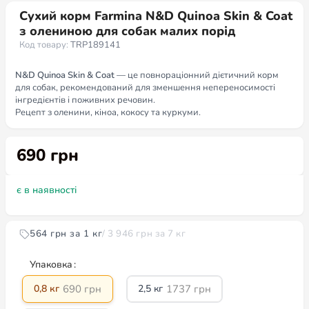
Сухий корм Farmina N&D Quinoa Skin & Coat
з олениною для собак малих порід
Код товару:
TRP189141
N&D Quinoa Skin & Coat
— це повнораціонний дієтичний корм
для собак, рекомендований для зменшення непереносимості
інгредієнтів і поживних речовин.
Рецепт з оленини, кіноа, кокосу та куркуми.
690
грн
86 грн за 100 г
/ 690 грн за 0,8 кг
Упаковка
690
грн
1737
грн
0,8 кг
2,5 кг
3946
грн
7 кг