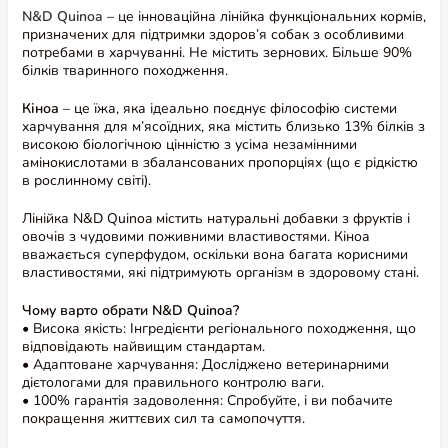
N&D Quinoa
– це інноваційна лінійка функціональних кормів,
призначених для підтримки здоров’я собак з особливими
потребами в харчуванні. Не містить зернових. Більше 90%
білків тваринного походження.
Кіноа
– це їжа, яка ідеально поєднує філософію системи
харчування для м’ясоїдних, яка містить близько 13% білків з
високою біологічною цінністю з усіма незамінними
амінокислотами в збалансованих пропорціях (що є рідкістю
Переглянути більше інформації про
в рослинному світі).
продукт
Лінійка N&D Quinoa містить натуральні добавки з фруктів і
овочів з чудовими поживними властивостями. Кіноа
вважається суперфудом, оскільки вона багата корисними
властивостями, які підтримують організм в здоровому стані.
Відгуки та питання
Чому варто обрати N&D Quinoa?
Відгуки (0)
Питання (0)
• Висока якість: Інгредієнти регіонального походження, що
відповідають найвищим стандартам.
• Адаптоване харчування: Досліджено ветеринарними
дієтологами для правильного контролю ваги.
• 100% гарантія задоволення: Спробуйте, і ви побачите
покращення життєвих сил та самопочуття.
Залишити перший відгук