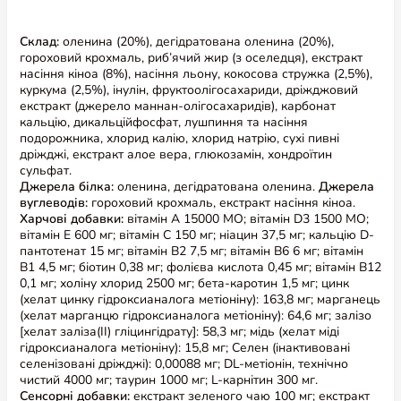
Склад:
оленина (20%), дегідратована оленина (20%),
гороховий крохмаль, риб’ячий жир (з оселедця), екстракт
Альтернативні товари
насіння кіноа (8%), насіння льону, кокосова стружка (2,5%),
куркума (2,5%), інулін, фруктоолігосахариди, дріжджовий
екстракт (джерело маннан-олігосахаридів), карбонат
кальцію, дикальційфосфат, лушпиння та насіння
подорожника, хлорид калію, хлорид натрію, сухі пивні
дріжджі, екстракт алое вера, глюкозамін, хондроїтин
сульфат.
Джерела білка:
оленина, дегідратована оленина.
Джерела
вуглеводів:
гороховий крохмаль, екстракт насіння кіноа.
Харчові добавки:
вітамін А 15000 МО; вітамін D3 1500 МО;
вітамін Е 600 мг; вітамін С 150 мг; ніацин 37,5 мг; кальцію D-
пантотенат 15 мг; вітамін В2 7,5 мг; вітамін В6 6 мг; вітамін
В1 4,5 мг; біотин 0,38 мг; фолієва кислота 0,45 мг; вітамін В12
0,1 мг; холіну хлорид 2500 мг; бета-каротин 1,5 мг; цинк
(хелат цинку гідроксианалога метіоніну): 163,8 мг; марганець
(хелат марганцю гідроксианалога метіоніну): 64,6 мг; залізо
[хелат заліза(II) гліцингідрату]: 58,3 мг; мідь (хелат міді
гідроксианалога метіоніну): 15,8 мг; Селен (інактивовані
селенізовані дріжджі): 0,00088 мг; DL-метіонін, технічно
чистий 4000 мг; таурин 1000 мг; L-карнітин 300 мг.
Сенсорні добавки:
екстракт зеленого чаю 100 мг; екстракт