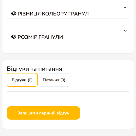
🐶 РІЗНИЦЯ КОЛЬОРУ ГРАНУЛ
🐶 РОЗМІР ГРАНУЛИ
КОРИСНЕ
AmigoVet
Відгуки
Інтернет-магазин для домашніх
улюбленців
Блог про котів і собак
AmigoBONUS
AmigoVIP CLUB
Amigo Амбасадор
Amigo Threads