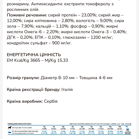
розмарину. Антиоксиданти: екстракти токоферолу з
рослинних олій.
Поживні речовини:
сирий протеїн – 23,00%; сирий жир –
12,00%; сира клітковина – 2,80%; вологість – 9,00%; сира
зола – 7,90%; кальцій – 1,10%; фосфор – 0,90%; жирні
кислоти Омега-6 – 2,20%; жирні кислоти Омега-3 – 0,40%;
ДГК – 0,20%; ЕПК – 0,10%; глюкозамін – 1200 мг/кг;
хондроїтин сульфат – 900 мг/кг.
ЕНЕРГЕТИЧНА ЦІННІСТЬ
Ти з нами в Instagram?
@amigovet_ua
EM Kcal/Kg 3665 – Mj/Kg 15,33
Розмір гранули:
Діаметр 8-10 мм – Товщина 4-6 мм
Країна реєстрації бренду:
Італія
Країна виробник:
Сербія