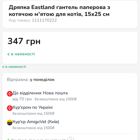
Дряпка Eastland гантель паперова з
котячою м'ятою для котів, 15x25 см
Код товару:
1111170222
347
грн
є в наявності
є в наявності
Відправка:
у понеділок
До відділення Нова пошта
від 70 грн
· безкоштовно від 1000₴
Кур'єром по Україні
безкоштовно від 1500₴
Кур'єр AmigoVet (Київ)
безкоштовно від 1500₴