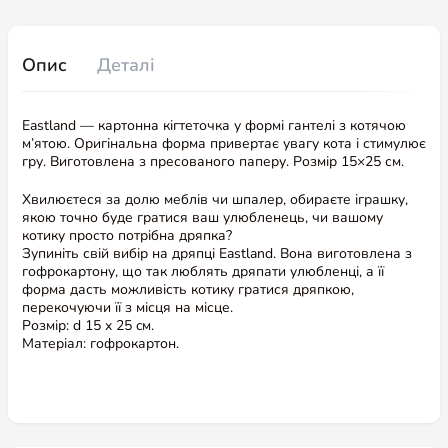
Опис
Деталі
Eastland — картонна кігтеточка у формі гантелі з котячою
м’ятою. Оригінальна форма привертає увагу кота і стимулює
гру. Виготовлена з пресованого паперу. Розмір 15×25 см.
Хвилюєтеся за долю меблів чи шпалер, обираєте іграшку,
якою точно буде гратися ваш улюбленець, чи вашому
котику просто потрібна дряпка?
Зупиніть свій вибір на дряпці Eastland. Вона виготовлена з
гофрокартону, що так люблять дряпати улюбленці, а її
форма дасть можливість котику гратися дряпкою,
перекочуючи її з місця на місце.
Розмір: d 15 x 25 cм.
Матеріал: гофрокартон.