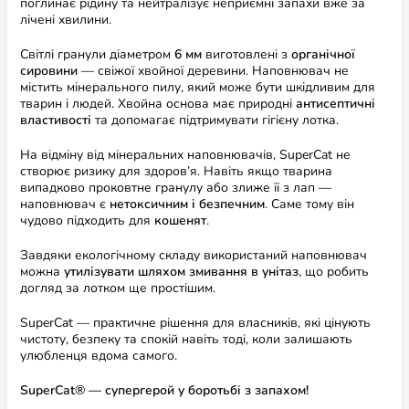
поглинає рідину та нейтралізує неприємні запахи вже за
лічені хвилини.
Світлі гранули діаметром
6 мм
виготовлені з
органічної
сировини
— свіжої хвойної деревини. Наповнювач не
містить мінерального пилу, який може бути шкідливим для
тварин і людей. Хвойна основа має природні
антисептичні
властивості
та допомагає підтримувати гігієну лотка.
На відміну від мінеральних наповнювачів, SuperCat не
створює ризику для здоров’я. Навіть якщо тварина
випадково проковтне гранулу або злиже її з лап —
наповнювач є
нетоксичним і безпечним
. Саме тому він
чудово підходить для
кошенят
.
Завдяки екологічному складу використаний наповнювач
можна
утилізувати шляхом змивання в унітаз
, що робить
догляд за лотком ще простішим.
SuperCat — практичне рішення для власників, які цінують
чистоту, безпеку та спокій навіть тоді, коли залишають
улюбленця вдома самого.
SuperCat® — супергерой у боротьбі з запахом!