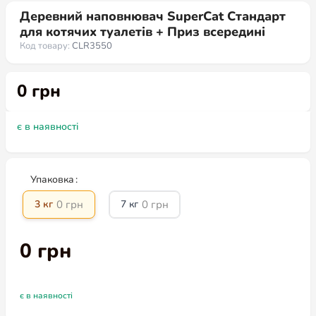
Деревний наповнювач SuperCat Стандарт
для котячих туалетів + Приз всередині
Код товару:
CLR3550
0
грн
є в наявності
Упаковка
0
грн
0
грн
3 кг
7 кг
0
грн
є в наявності