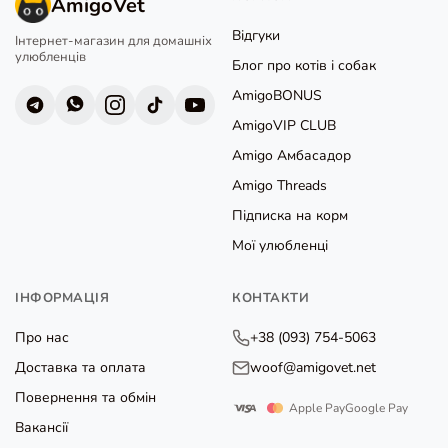
AmigoVet
Відгуки
Інтернет-магазин для домашніх
улюбленців
Блог про котів і собак
AmigoBONUS
AmigoVIP CLUB
Amigo Амбасадор
Amigo Threads
Підписка на корм
Мої улюбленці
ІНФОРМАЦІЯ
КОНТАКТИ
Про нас
+38 (093) 754-5063
Доставка та оплата
woof@amigovet.net
Повернення та обмін
Apple Pay
Google Pay
Вакансії