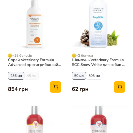
+18 бонусів
+2 бонуси
Спрей Veterinary Formula
Шампунь Veterinary Formula
Advanced протигрибковий
SCC Snow White для собак і
для собак і котів
котів
236 мл
45 мл
50 мл
503 мл
854 грн
62 грн