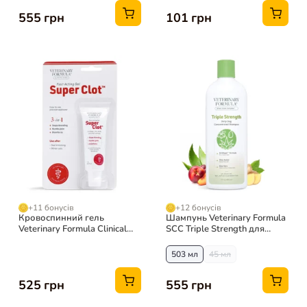
555 грн
101 грн
+11 бонусів
+12 бонусів
Кровоспинний гель
Шампунь Veterinary Formula
Veterinary Formula Clinical
SCC Triple Strength для
Super Clot для тварин, 28 г
собак і котів
503 мл
45 мл
525 грн
555 грн