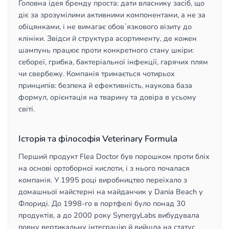
Головна ідея бренду проста: дати власнику засіб, що
діє за зрозумілими активними компонентами, а не за
обіцянками, і не вимагає обовʼязкового візиту до
клініки. Звідси й структура асортименту, де кожен
шампунь працює проти конкретного стану шкіри:
себореї, грибка, бактеріальної інфекції, гарячих плям
чи свербежу. Компанія тримається чотирьох
принципів: безпека й ефективність, наукова база
формул, орієнтація на тварину та довіра в усьому
світі.
Історія та філософія Veterinary Formula
Перший продукт Flea Doctor був порошком проти бліх
на основі ортоборної кислоти, і з нього почалася
компанія. У 1995 році виробництво переїхало з
домашньої майстерні на майданчик у Dania Beach у
Флориді. До 1998-го в портфелі було понад 30
продуктів, а до 2000 року SynergyLabs вибудувала
повну вертикальну інтеграцію й вийшла на статус