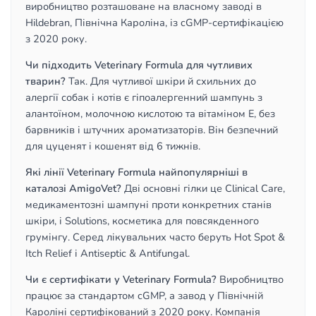
виробництво розташоване на власному заводі в
Hildebran, Північна Кароліна, із cGMP-сертифікацією
з 2020 року.
Чи підходить Veterinary Formula для чутливих
тварин?
Так. Для чутливої шкіри й схильних до
алергії собак і котів є гіпоалергенний шампунь з
алантоїном, молочною кислотою та вітаміном E, без
барвників і штучних ароматизаторів. Він безпечний
для цуценят і кошенят від 6 тижнів.
Які лінії Veterinary Formula найпопулярніші в
каталозі AmigoVet?
Дві основні гілки це Clinical Care,
медикаментозні шампуні проти конкретних станів
шкіри, і Solutions, косметика для повсякденного
грумінгу. Серед лікувальних часто беруть Hot Spot &
Itch Relief і Antiseptic & Antifungal.
Чи є сертифікати у Veterinary Formula?
Виробництво
працює за стандартом cGMP, а завод у Північній
Кароліні сертифікований з 2020 року. Компанія