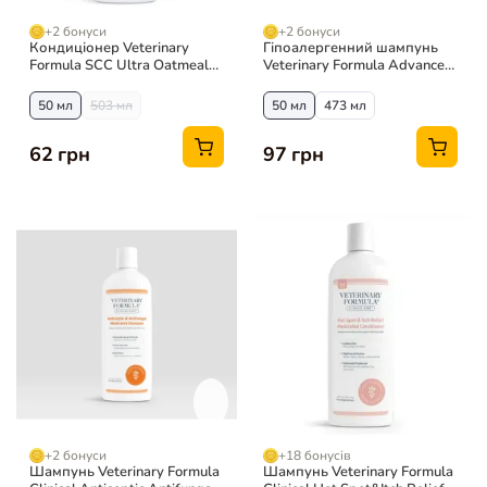
+2 бонуси
+2 бонуси
Кондиціонер Veterinary
Гіпоалергенний шампунь
Formula SCC Ultra Oatmeal
Veterinary Formula Advanced
Moisturizing для собак та
для собак та котів
котів
50 мл
503 мл
50 мл
473 мл
62 грн
97 грн
+2 бонуси
+18 бонусів
Шампунь Veterinary Formula
Шампунь Veterinary Formula