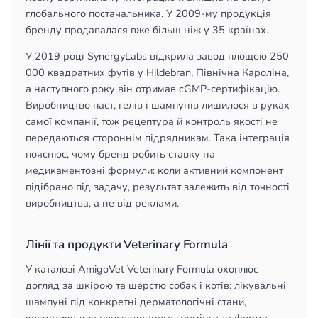
глобального постачальника. У 2009-му продукція
бренду продавалася вже більш ніж у 35 країнах.
У 2019 році SynergyLabs відкрила завод площею 250
000 квадратних футів у Hildebran, Північна Кароліна,
а наступного року він отримав cGMP-сертифікацію.
Виробництво паст, гелів і шампунів лишилося в руках
самої компанії, тож рецептура й контроль якості не
передаються стороннім підрядникам. Така інтеграція
пояснює, чому бренд робить ставку на
медикаментозні формули: коли активний компонент
підібрано під задачу, результат залежить від точності
виробництва, а не від реклами.
Лінії та продукти Veterinary Formula
У каталозі AmigoVet Veterinary Formula охоплює
догляд за шкірою та шерстю собак і котів: лікувальні
шампуні під конкретні дерматологічні стани,