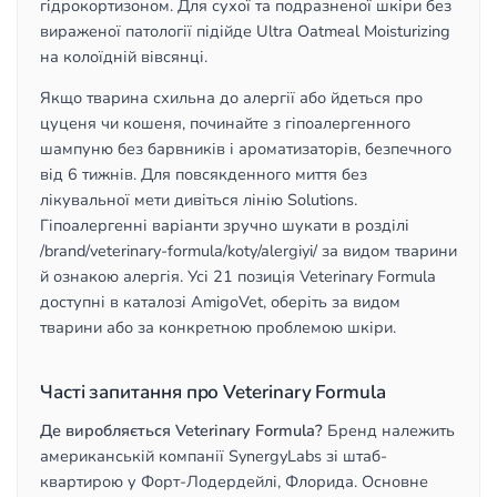
гідрокортизоном. Для сухої та подразненої шкіри без
вираженої патології підійде Ultra Oatmeal Moisturizing
на колоїдній вівсянці.
Якщо тварина схильна до алергії або йдеться про
цуценя чи кошеня, починайте з гіпоалергенного
шампуню без барвників і ароматизаторів, безпечного
від 6 тижнів. Для повсякденного миття без
лікувальної мети дивіться лінію Solutions.
Гіпоалергенні варіанти зручно шукати в розділі
/brand/veterinary-formula/koty/alergiyi/ за видом тварини
й ознакою алергія. Усі 21 позиція Veterinary Formula
доступні в каталозі AmigoVet, оберіть за видом
тварини або за конкретною проблемою шкіри.
Часті запитання про Veterinary Formula
Де виробляється Veterinary Formula?
Бренд належить
американській компанії SynergyLabs зі штаб-
квартирою у Форт-Лодердейлі, Флорида. Основне