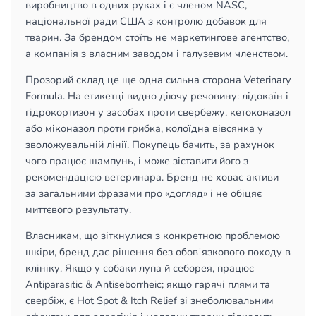
виробництво в одних руках і є членом NASC,
національної ради США з контролю добавок для
тварин. За брендом стоїть не маркетингове агентство,
а компанія з власним заводом і галузевим членством.
Прозорий склад це ще одна сильна сторона Veterinary
Formula. На етикетці видно діючу речовину: лідокаїн і
гідрокортизон у засобах проти свербежу, кетоконазол
або міконазол проти грибка, колоїдна вівсянка у
зволожувальній лінії. Покупець бачить, за рахунок
чого працює шампунь, і може зіставити його з
рекомендацією ветеринара. Бренд не ховає активи
за загальними фразами про «догляд» і не обіцяє
миттєвого результату.
Власникам, що зіткнулися з конкретною проблемою
шкіри, бренд дає рішення без обовʼязкового походу в
клініку. Якщо у собаки лупа й себорея, працює
Antiparasitic & Antiseborrheic; якщо гарячі плями та
свербіж, є Hot Spot & Itch Relief зі знеболювальним