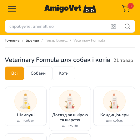
0
Головна
Бренди
Товар Бренд
Veterinary Formula
Veterinary Formula для собак і котів
21 товар
Всі
Собаки
Коти
Шампуні
Догляд за шкірою
Кондиціонери
та шерстю
для собак
для собак
для котів