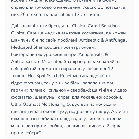
косметику для повсякденного грумінгу та форму
спрею для точкового нанесення. Усього 21 позиція, з
них 20 підходять для собак і 12 для котів.
Дві головні гілки бренду це Clinical Care і Solutions.
Clinical Care це медикаментозна косметика, де кожен
шампунь бʼє по своїй проблемі. Antiseptic & Antifungal
Medicated Shampoo діє проти грибкових і
бактеріальних уражень шкіри. Antiparasitic &
Antiseborrheic Medicated Shampoo розрахований на
себорейний дерматит і паразитів у собак від 12
тижнів. Hot Spot & Itch Relief містить лідокаїн і
гідрокортизон, тому знімає біль і запалення при
гарячих плямах і сильному свербежі; ця лінія є у двох
форматах, шампунь і спрей для локальної обробки.
Ultra Oatmeal Moisturizing будується на колоїдній
вівсянці й заспокоює суху, подразнену шкіру. Активні
компоненти підбирають під задачу: кетоконазол чи
міконазол проти грибка, саліцилова кислота й сірка
проти себореї.