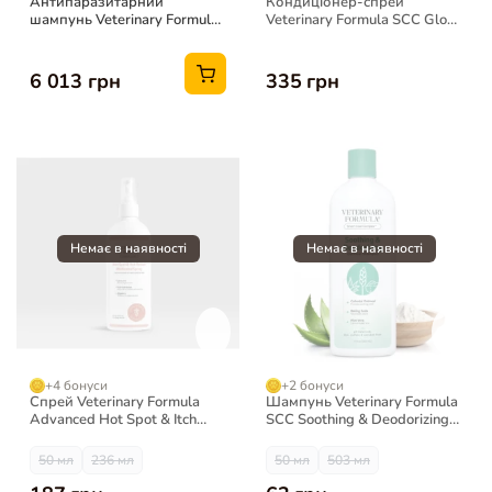
Антипаразитарний
Кондиціонер-спрей
шампунь Veterinary Formula
Veterinary Formula SCC Gloss
для собак, 3.79 л
& Glide для собак і котів
6 013 грн
335 грн
+4 бонуси
+2 бонуси
Спрей Veterinary Formula
Шампунь Veterinary Formula
Advanced Hot Spot & Itch
SCC Soothing & Deodorizing
Relief для собак та котів
Oatmeal для собак і котів
50 мл
236 мл
50 мл
503 мл