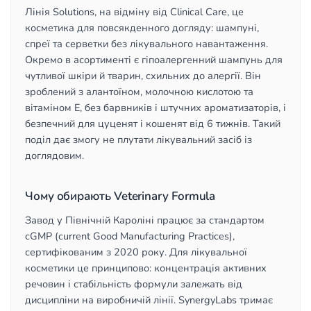
Лінія Solutions, на відміну від Clinical Care, це
косметика для повсякденного догляду: шампуні,
спреї та серветки без лікувального навантаження.
Окремо в асортименті є гіпоалергенний шампунь для
чутливої шкіри й тварин, схильних до алергії. Він
зроблений з алантоїном, молочною кислотою та
вітаміном E, без барвників і штучних ароматизаторів, і
безпечний для цуценят і кошенят від 6 тижнів. Такий
поділ дає змогу не плутати лікувальний засіб із
доглядовим.
Чому обирають Veterinary Formula
Завод у Північній Кароліні працює за стандартом
cGMP (current Good Manufacturing Practices),
сертифікованим з 2020 року. Для лікувальної
косметики це принципово: концентрація активних
речовин і стабільність формули залежать від
дисципліни на виробничій лінії. SynergyLabs тримає