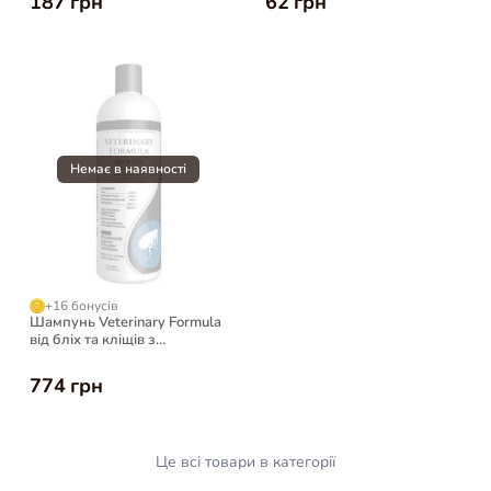
187 грн
62 грн
+16 бонусів
Шампунь Veterinary Formula
від бліх та кліщів з
піретрином для собак та
котів, 473 мл
774 грн
Це всі товари в категорії