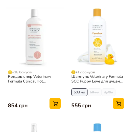
+18 бонусів
+12 бонусів
Кондиціонер Veterinary
Шампунь Veterinary Formula
Formula Clinical Hot
SCC Puppy Love для цуценят
Spot&Itch Relief для собак і
і кошенят
котів, 473 мл
503 мл
50 мл
3,79л
854 грн
555 грн