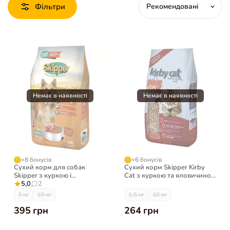
Фільтри
+8 бонусів
+6 бонусів
Сухий корм для собак
Сухий корм Skipper Kirby
Skipper з куркою і
Cat з куркою та яловичиною
яловичиною
5,0
2
для котів
3 кг
10 кг
1,5 кг
10 кг
395 грн
264 грн