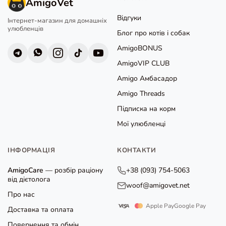
AmigoVet
Відгуки
Інтернет-магазин для домашніх
улюбленців
Блог про котів і собак
AmigoBONUS
AmigoVIP CLUB
Amigo Амбасадор
Amigo Threads
Підписка на корм
Мої улюбленці
ІНФОРМАЦІЯ
КОНТАКТИ
AmigoCare
— розбір раціону
+38 (093) 754-5063
від дієтолога
woof@amigovet.net
Про нас
Apple Pay
Google Pay
Доставка та оплата
Повернення та обмін