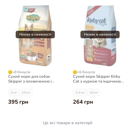
+8 бонусів
+6 бонусів
Сухий корм для собак
Сухий корм Skipper Kirby
Skipper з яловичиною і
Cat з куркою та індичкою
овочами
для котів
3 кг
10 кг
1,5 кг
10 кг
395 грн
264 грн
Це всі товари в категорії