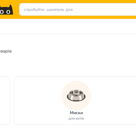
оварів
Миски
для котів