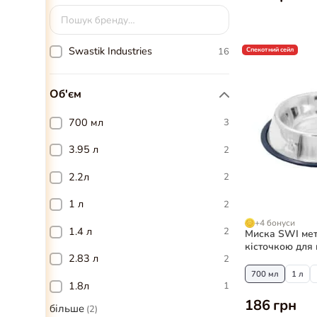
Swastik Industries
16
Спекотний сейл
Об'єм
700 мл
3
3.95 л
2
2.2л
2
1 л
2
+4 бонуси
1.4 л
2
Миска SWI мет
кісточкою для 
2.83 л
2
700 мл
1 л
1.8л
1
186 грн
більше
(
2
)