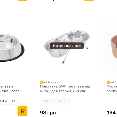
+2 бонуси
+4 б
алева з
Підставка SWI металева під
Миска
котів і собак
миски для тварин, 2 миски
бамбу
собак
1.4 л
+3
350 мл
240 мл
98 грн
194