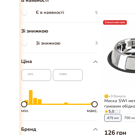
В наявності
Є в наявності
5
Спекотний сейл
Зі знижкою
Зі знижкою
3
Ціна
мін.
макс.
+3 бонуси
Миска SWI мет
гумовим обідко
мін.
макс.
собак
5,0
2
475 мл
700 м
Бренд
126 грн