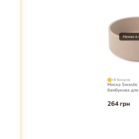
+6 бонусів
Миска Swastic
бамбукова для 
264 грн