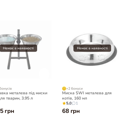
бонусів
+2 бонуси
авка металева під миски
Миска SWI металева для
ля тварин, 3.95 л
котів, 160 мл
5,0
1
5 грн
68 грн