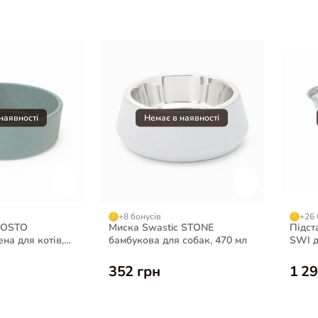
+8 бонусів
+26 
 OSTO
Миска Swastic STONE
Підст
на для котів,
бамбукова для собак, 470 мл
SWI д
352 грн
1 29