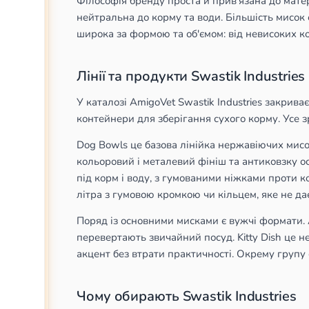
Філософія бренду проста й прив'язана до матері
нейтральна до корму та води. Більшість мисок 
широка за формою та об'ємом: від невисоких ко
Лінії та продукти Swastik Industries
У каталозі AmigoVet Swastik Industries закриває
контейнери для зберігання сухого корму. Усе 
Dog Bowls це базова лінійка нержавіючих мисок
кольоровий і металевий фініш та антиковзку осн
під корм і воду, з гумованими ніжками проти к
літра з гумовою кромкою чи кільцем, яке не да
Поряд із основними мисками є вужчі формати. A
перевертають звичайний посуд. Kitty Dish це н
акцент без втрати практичності. Окрему групу 
Чому обирають Swastik Industries