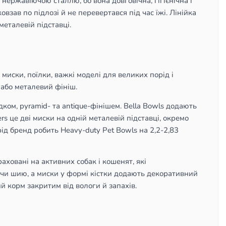
 нержавіючою сталлю, бо вона довговічна, гігієнічна і
взав по підлозі й не перевертався під час їжі. Лінійка
металевій підставці.
і миски, поїлки, важкі моделі для великих порід і
 або металевий фініш.
ком, pyramid- та antique-фінішем. Bella Bowls додають
rs це дві миски на одній металевій підставці, окремо
ід бренд робить Heavy-duty Pet Bowls на 2,2-2,83
аховані на активних собак і кошенят, які
наючи шию, а миски у формі кістки додають декоративний
й корм закритим від вологи й запахів.