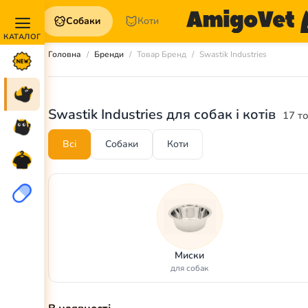
Собаки
Коти
Акції та
Головна
Бренди
Товар Бренд
Swastik Industries
Новинки
Собаки
Swastik Industries для собак і котів
17 т
Коти
Всі
Собаки
Коти
Для
петперентів
Аптека
Миски
для собак