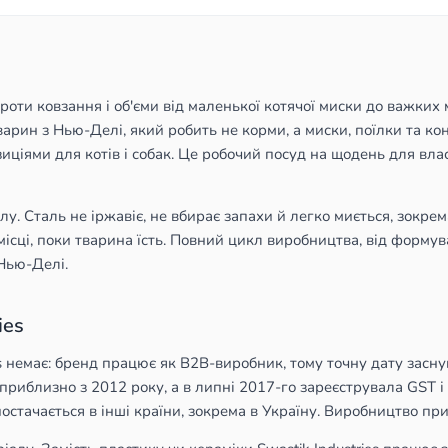
оти ковзання і об'єми від маленької котячої миски до важких м
варин з Нью-Делі, який робить не корми, а миски, поїлки та ко
ціями для котів і собак. Це робочий посуд на щодень для влас
лу. Сталь не іржавіє, не вбирає запахи й легко миється, зокре
місці, поки тварина їсть. Повний цикл виробництва, від форму
 Нью-Делі.
ies
es немає: бренд працює як B2B-виробник, тому точну дату засн
приблизно з 2012 року, а в липні 2017-го зареєструвала GST 
 постачається в інші країни, зокрема в Україну. Виробництво п