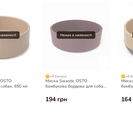
+4 бонуси
+4 б
 OSTO
Миска Swastic OSTO
Миск
собак, 650 мл
бамбукова бордова для собак,
бамбу
360 мл
194 грн
164