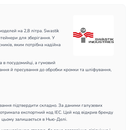
оделей на 2,8 літра. Swastik
нтейнери для зберігання. У
ників, яким потрібна надійна
ма в посудомийці, а гумовий
вання й пресування до обробки кромки та шліфування,
ування підтвердити складно. За даними галузевих
і отримала експортний код IEC. Цей код відкрив бренду
ри цьому залишається в Нью-Делі.