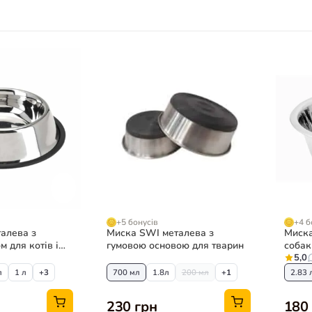
+5 бонусів
+4 б
алева з
Миска SWI металева з
Миска
м для котів і
гумовою основою для тварин
собак
5,0
л
1 л
+3
700 мл
1.8л
200 мл
+1
2.83 
230 грн
180