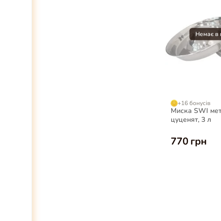
+16 бонусів
Миска SWI мет
цуценят, 3 л
770 грн