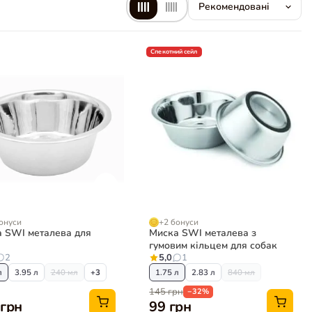
Спекотний сейл
онуси
+2 бонуси
 SWI металева для
Миска SWI металева з
гумовим кільцем для собак
2
5,0
1
л
3.95 л
240 мл
+3
1.75 л
2.83 л
840 мл
145 грн
−32%
 грн
99 грн