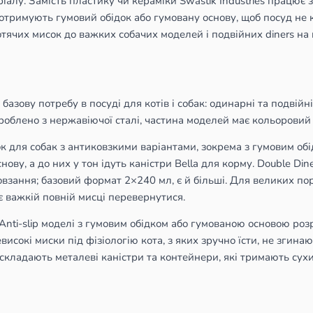
алу. Замість пластику чи кераміки Swastik Industries працює з
отримують гумовий обідок або гумовану основу, щоб посуд не ко
тячих мисок до важких собачих моделей і подвійних diners на 
 базову потребу в посуді для котів і собак: одинарні та подвійн
зроблено з нержавіючої сталі, частина моделей має кольоровий
 для собак з антиковзкими варіантами, зокрема з гумовим обід
ову, а до них у тон ідуть каністри Bella для корму. Double Dine
овзання; базовий формат 2×240 мл, є й більші. Для великих пор
є важкій повній мисці перевернутися.
nti-slip моделі з гумовим обідком або гумованою основою розр
евисокі миски під фізіологію кота, з яких зручно їсти, не зги
складають металеві каністри та контейнери, які тримають сухи