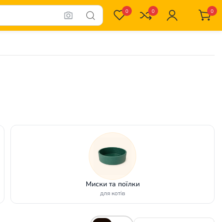
0
0
0
Миски та поїлки
для котів