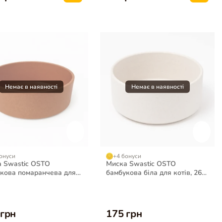
онуси
+4 бонуси
 Swastic OSTO
Миска Swastic OSTO
кова помаранчева для
бамбукова біла для котів, 260
, 360 мл
мл
 грн
175 грн