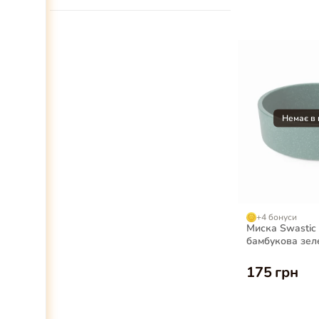
+4 бонуси
Миска Swastic
бамбукова зеле
260 мл
175 грн