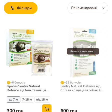
Фільтри
+6 бонусів
+12 бонусів
Краплі Sentry Natural
Sentry Natural Defence від
Defence від бліх та кліщів
бліх та кліщів для собак, 6
для собак 7-18 кг, 3 піпетки
піпеток
до 7 кг
7-18 кг
від 18 кг
300 грн
600 грн