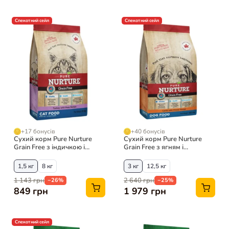
Спекотний сейл
Спекотний сейл
+17 бонусів
+40 бонусів
Сухий корм Pure Nurture
Сухий корм Pure Nurture
Grain Free з індичкою і
Grain Free з ягням і
горохом для котів
картоплею для собак
великих порід
1,5 кг
8 кг
3 кг
12,5 кг
1 143 грн
2 640 грн
−26%
−25%
849 грн
1 979 грн
Спекотний сейл