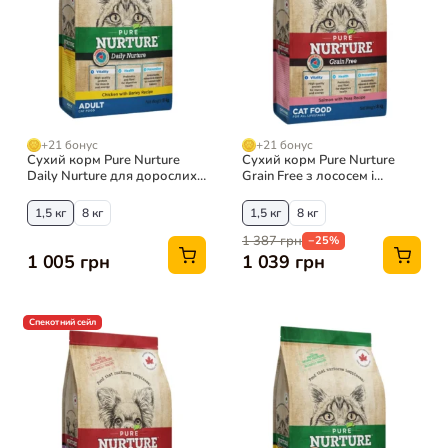
+21 бонус
+21 бонус
Сухий корм Pure Nurture
Сухий корм Pure Nurture
Daily Nurture для дорослих
Grain Free з лососем і
котів з куркою і ячменем
горохом для котів
1,5 кг
8 кг
1,5 кг
8 кг
1 387 грн
−25%
1 005 грн
1 039 грн
Спекотний сейл