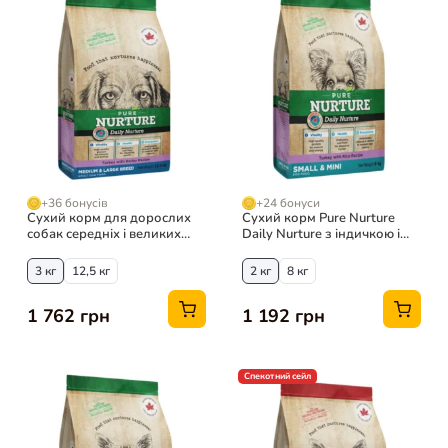
+36 бонусів
+24 бонуси
Сухий корм для дорослих
Сухий корм Pure Nurture
собак середніх і великих
Daily Nurture з індичкою і
порід Pure Nurture Daily
рисом для собак малих
Nurture з індичкою і
порід
3 кг
12,5 кг
2 кг
8 кг
ячменем
1 762 грн
1 192 грн
Спекотний сейл