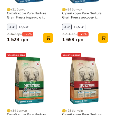
+31 бонус
+34 бонуси
Сухий корм Pure Nurture
Сухий корм Pure Nurture
Grain Free з індичкою і
Grain Free з лососем і
картоплею для собак
картоплею для собак
великих порід
великих порід
3 кг
12,5 кг
3 кг
12,5 кг
2 047 грн
2 216 грн
−25%
−25%
1 529 грн
1 659 грн
Спекотний сейл
Спекотний сейл
+34 бонуси
+28 бонусів
Сухий корм Pure Nurture
Сухий корм Pure Nurture