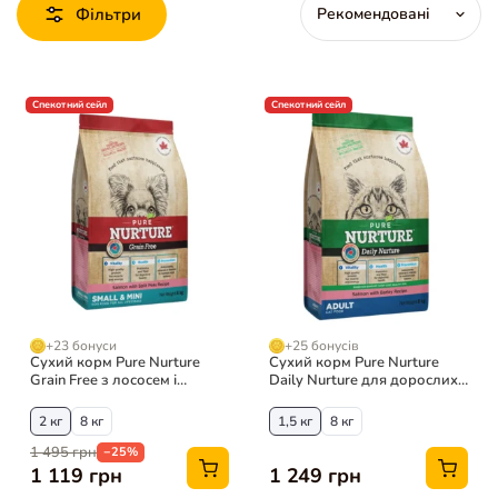
Фільтри
Спекотний сейл
Спекотний сейл
+23 бонуси
+25 бонусів
Сухий корм Pure Nurture
Сухий корм Pure Nurture
Grain Free з лососем і
Daily Nurture для дорослих
горохом для собак малих
котів з лососем
порід
2 кг
8 кг
1,5 кг
8 кг
1 495 грн
−25%
1 119 грн
1 249 грн