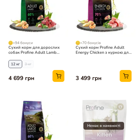
+94 бонуси
+70 бонусів
Сухий корм для дорослих
Сухий корм Profine Adult
собак Profine Adult Lamb
Energy Chicken з куркою для
гіпоалергенний з ягням і
дорослих собак, 12 кг
картоплею
12 кг
3 кг
4 699 грн
3 499 грн