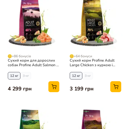
+86 бонусів
+64 бонуси
Сухий корм для дорослих
Сухий корм Profine Adult
собак Profine Adult Salmon з
Large Chicken з куркою і
лососем і картоплею
картоплею для дорослих
собак
12 кг
3 кг
12 кг
3 кг
4 299 грн
3 199 грн