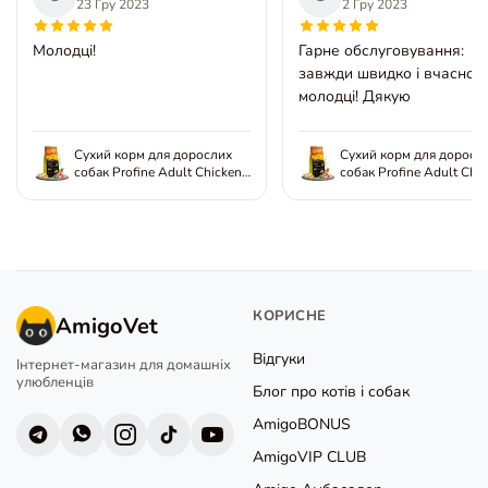
23 Гру 2023
2 Гру 2023
Молодці!
Гарне обслуговування:
завжди швидко і вчасно. 
молодці! Дякую
Сухий корм для дорослих
Сухий корм для доросл
собак Profine Adult Chicken
собак Profine Adult Chi
з куркою і картоплею
з куркою і картоплею
КОРИСНЕ
AmigoVet
Відгуки
Інтернет-магазин для домашніх
улюбленців
Блог про котів і собак
AmigoBONUS
AmigoVIP CLUB