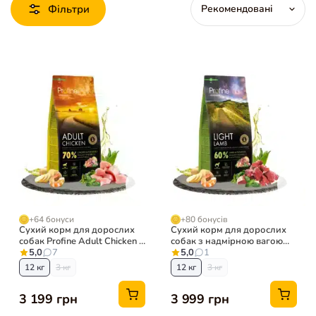
Фільтри
+64 бонуси
+80 бонусів
Сухий корм для дорослих
Сухий корм для дорослих
собак Profine Adult Chicken з
собак з надмірною вагою
куркою і картоплею
5,0
7
Profine Light Lamb
5,0
1
гіпоалергенний з ягням і
12 кг
3 кг
12 кг
3 кг
картоплею
3 199 грн
3 999 грн