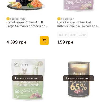
+88 бонусів
+4 бонуси
Сухий корм Profine Adult
Сухий корм Profine Cat
Large Salmon з лососем для
Kitten з куркою і рисом для
собак великих порід, 12 кг
кошенят
0,3 кг
2 кг
10 кг
4 399 грн
159 грн