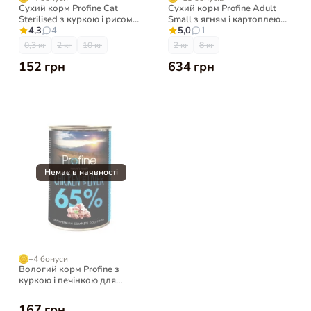
Сухий корм Profine Cat
Сухий корм Profine Adult
Sterilised з куркою і рисом
Small з ягням і картоплею
для стерилізованих котів
4,3
4
для собак малих порід
5,0
1
0,3 кг
2 кг
10 кг
2 кг
8 кг
152 грн
634 грн
+4 бонуси
Вологий корм Profine з
куркою і печінкою для
собак, 400 г
167 грн