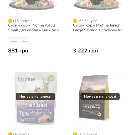
+18 бонусів
+65 бонусів
Сухий корм Profine Adult
Сухий корм Profine Junior
Small для собак малих порід
Large Salmon з лососем для
з куркою і картоплею
цуценят великих порід, 12
кг
3 кг
7 кг
881 грн
3 222 грн
+4 бонуси
+13 бонусів