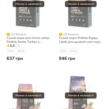
+13 бонусів
+19 бонусів
Сухий корм для літніх собак
Сухий корм Profine Puppy
Profine Senior Turkey з
Lamb для цуценят усіх порід
індичкою і картоплею
5,0
1
гіпоалергенний з ягням і
картоплею
3 кг
15 кг
3 кг
15 кг
637 грн
946 грн