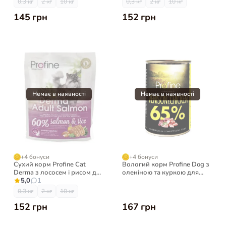
0,3 кг
2 кг
10 кг
0,3 кг
2 кг
10 кг
145 грн
152 грн
+4 бонуси
+4 бонуси
Сухий корм Profine Cat
Вологий корм Profine Dog з
Derma з лососем і рисом для
оленіною та куркою для
довгошерстих котів
5,0
1
собак, 400 г
0,3 кг
2 кг
10 кг
152 грн
167 грн