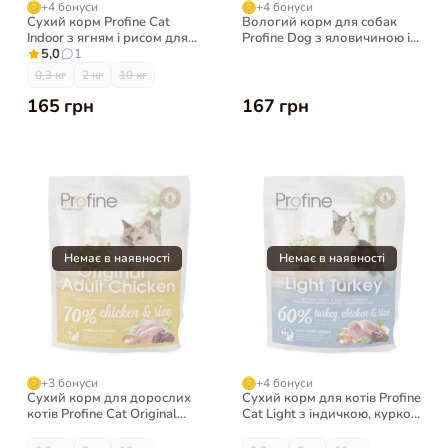
+4 бонуси
+4 бонуси
Сухий корм Profine Cat
Вологий корм для собак
Indoor з ягням і рисом для
Profine Dog з яловичиною і
домашніх котів
5,0
1
печінкою, 400 г
0,3 кг
2 кг
10 кг
165 грн
167 грн
+3 бонуси
+4 бонуси
Сухий корм для дорослих
Сухий корм для котів Profine
котів Profine Cat Original
Cat Light з індичкою, куркою
Adult з куркою і рисом
і рисом