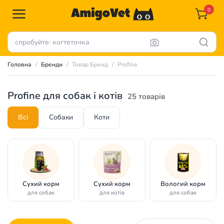
0
Головна
Бренди
Товар Бренд
Profine
Profine для собак і котів
25 товарів
Всі
Собаки
Коти
Сухий корм
Сухий корм
Вологий корм
для собак
для котів
для собак