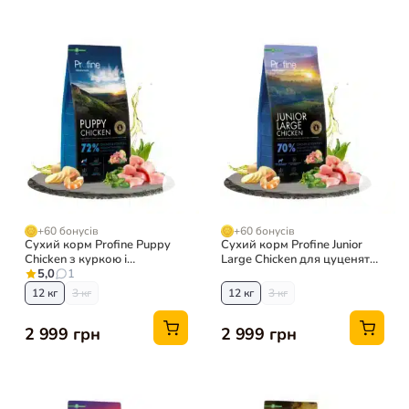
+60 бонусів
+60 бонусів
Сухий корм Profine Puppy
Сухий корм Profine Junior
Chicken з куркою і
Large Chicken для цуценят
картоплею для цуценят
5,0
1
великих порід з куркою і
картоплею
12 кг
3 кг
12 кг
3 кг
2 999 грн
2 999 грн