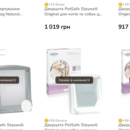
+21 бонус
+19 
портування
Дверцята PetSafe Staywell
Дверц
og Natural
Original для котів та собак до
Origin
на для собак
7 кг, сірі
7 кг, б
1 019 грн
917
+54 бонуси
+54 
afe Staywell
Дверцята PetSafe Staywell
Дверц