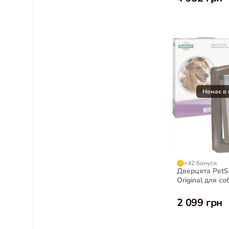
+42 бонуси
Дверцята PetS
Original для с
порід до 18 кг,
2 099 грн