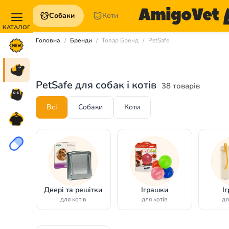
Собаки
Коти
Акції та
Головна
Бренди
Товар Бренд
PetSafe
Новинки
Собаки
PetSafe для собак і котів
38 товарів
Коти
Всі
Собаки
Коти
Для
петперентів
Аптека
Двері та решітки
Іграшки
І
для котів
для котів
дл