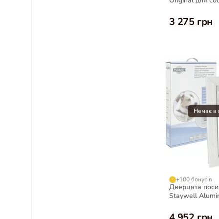
Original для с
порід до 45 кг, 
3 275 грн
+100 бонусів
Дверцята поси
Staywell Alum
для великих со
4 952 грн