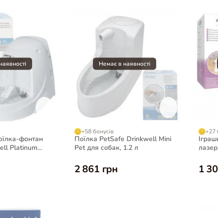
+58 бонусів
+27 
оїлка-фонтан
Поїлка PetSafe Drinkwell Mini
Іграш
ell Platinum
Pet для собак, 1.2 л
лазер
2 861 грн
1 30