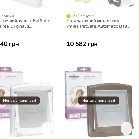
 бонуси
+212 бонусів
атичний туалет PetSafe
Автоматичний метальник
ree Original з
м'ячів PetSafe Automatic Ball
агелем для котів
Launcher для собак
40 грн
10 582 грн