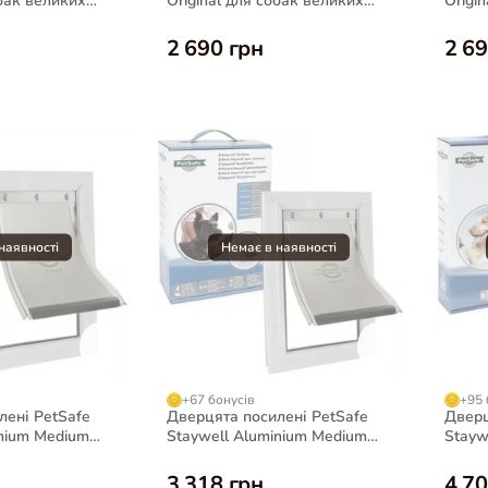
обак великих
Original для собак великих
Origi
сірі
порід до 45 кг, білі
порід
2 690 грн
2 69
+67 бонусів
+95 
лені PetSafe
Дверцята посилені PetSafe
Дверц
inium Medium
Staywell Aluminium Medium
Stayw
бак до 45 кг
для малих собак до 7 кг
для с
3 318 грн
4 70