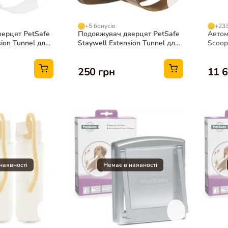
+5 бонусів
+233
ерцят PetSafe
Подовжувач дверцят PetSafe
Автом
sion Tunnel для
Staywell Extension Tunnel для
ScoopF
тварин, коричневий
силік
250 грн
11 6