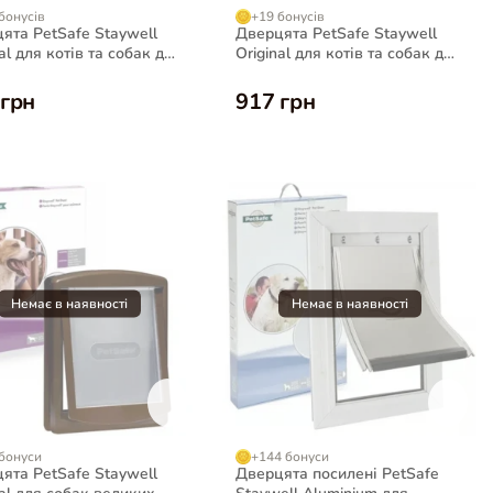
бонусів
+19 бонусів
ята PetSafe Staywell
Дверцята PetSafe Staywell
al для котів та собак до
Original для котів та собак до
ілі
7 кг, коричневі
 грн
917 грн
бонуси
+144 бонуси
ята PetSafe Staywell
Дверцята посилені PetSafe