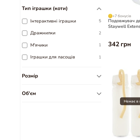
Тип іграшки (коти)
+7 бонусів
Інтерактивні іграшки
Подовжувач дв
5
Staywell Exten
тварин, білий
Дражнилки
2
342 грн
М'ячики
1
Іграшки для ласощів
1
Розмір
S
1
Об'єм
XL
1
5л
1
25х27х40см
1