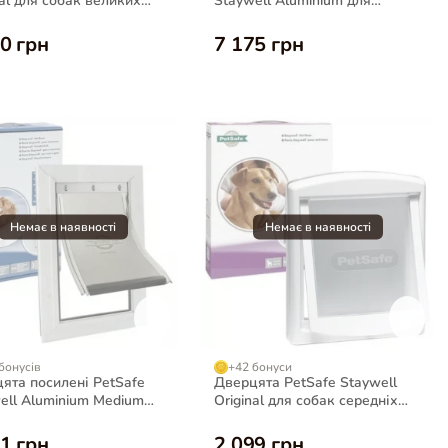
nal для собак великих
Staywell Aluminium для
 до 45 кг, коричневі
гігантських собак до 100 кг
0 грн
7 175 грн
бонусів
+42 бонуси
ята посилені PetSafe
Дверцята PetSafe Staywell
ell Aluminium Medium
Original для собак середніх
обак до 18 кг
порід до 18 кг, білі
1 грн
2 099 грн