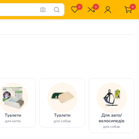
0
0
0
Туалети
Туалети
Для авто/
велосипедів
для котів
для собак
для собак