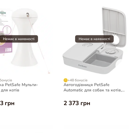
бонусів
+48 бонусів
ка PetSafe Мульти-
Автогодівниця PetSafe
 для котів
Automatic для собак та котів,
2 л
3 грн
2 373 грн