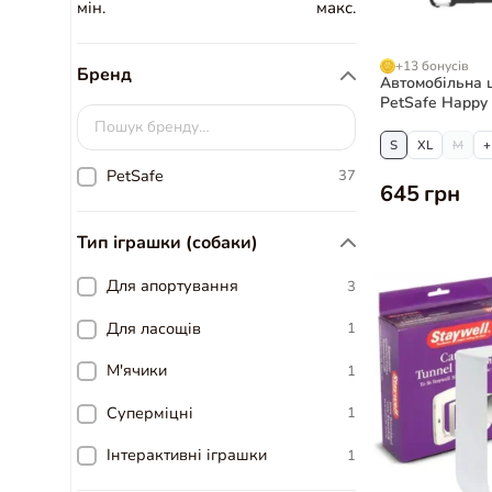
мін.
макс.
+13 бонусів
Бренд
Автомобільна 
PetSafe Happy 
Harness
S
XL
M
+
PetSafe
37
645 грн
Тип іграшки (собаки)
Для апортування
3
Для ласощів
1
М'ячики
1
Суперміцні
1
Інтерактивні іграшки
1