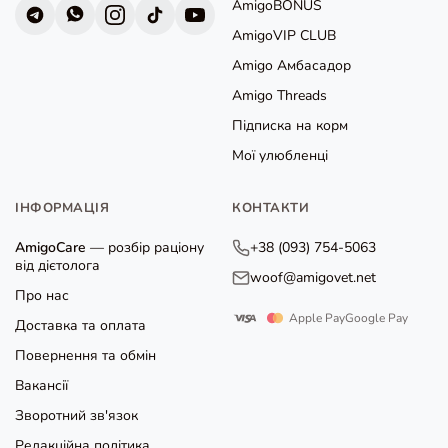
AmigoBONUS
AmigoVIP CLUB
Amigo Амбасадор
Amigo Threads
Підписка на корм
Мої улюбленці
ІНФОРМАЦІЯ
КОНТАКТИ
AmigoCare
— розбір раціону
+38 (093) 754-5063
від дієтолога
woof@amigovet.net
Про нас
Apple Pay
Google Pay
Доставка та оплата
Повернення та обмін
Вакансії
Зворотний зв'язок
Редакційна політика