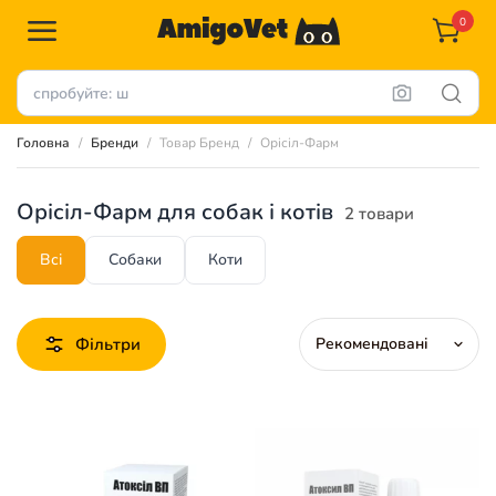
0
Головна
Бренди
Товар Бренд
Орісіл-Фарм
Орісіл-Фарм для собак і котів
2 товари
Всі
Собаки
Коти
Фільтри