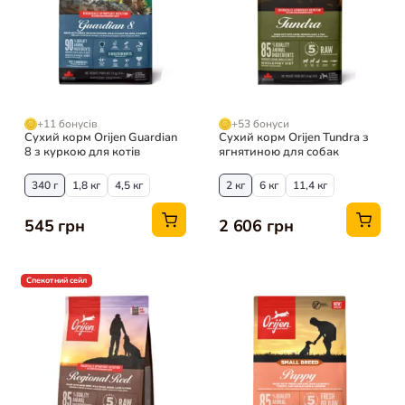
+11 бонусів
+53 бонуси
Сухий корм Orijen Guardian
Сухий корм Orijen Tundra з
8 з куркою для котів
ягнятиною для собак
340 г
1,8 кг
4,5 кг
2 кг
6 кг
11,4 кг
545 грн
2 606 грн
Спекотний сейл