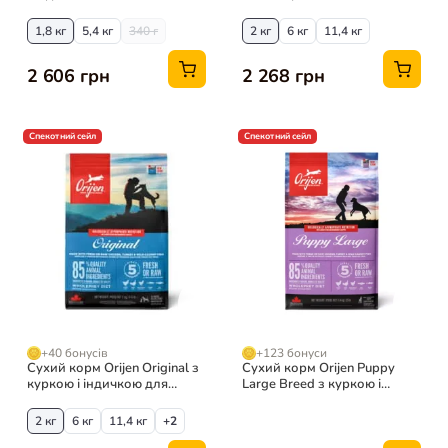
1,8 кг
5,4 кг
340 г
2 кг
6 кг
11,4 кг
2 606 грн
2 268 грн
Спекотний сейл
Спекотний сейл
+40 бонусів
+123 бонуси
Сухий корм Orijen Original з
Сухий корм Orijen Puppy
куркою і індичкою для
Large Breed з куркою і
собак
індичкою для цуценят, 11,4
кг
2 кг
6 кг
11,4 кг
+2