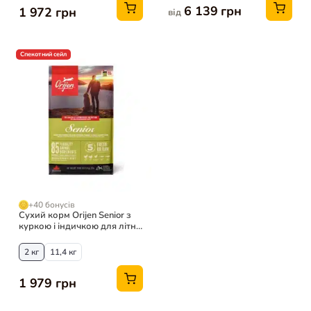
6 139 грн
1 972 грн
від
Спекотний сейл
+40 бонусів
Сухий корм Orijen Senior з
куркою і індичкою для літніх
собак
2 кг
11,4 кг
1 979 грн