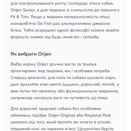
для контрольованого росту, господарі літніх собак,
Orijen Senior, а для тварини зі схильністю до повноти є
Fit & Trim. Якщо у тварини непереносимість птиці,
монориб'яча Six Fish дає альтернативне джерело
білка. Тобто всередині однієї філософії можна знайти
формулу майже під будь-який вік і потребу.
Як вибрати Orijen
Вибір корму Orijen зручно вести за трьома
орієнтирами: вид тварини, вік і особлива потреба.
Спершу визначте, для кота чи собаки шукаєте корм,
далі врахуйте етап життя (цуценя, дорослий, літній), а
вже потім тип протеїну або функціональне завдання,
наприклад контроль ваги чи чутливість до птиці.
Для дорослої здорової собаки без особливих
обмежень підійде Orijen Original або Regional Red,
залежно від того, який протеїн ви хочете в основі:
пташиний мікс чи червоне м'ясо. Цуценятам беріть