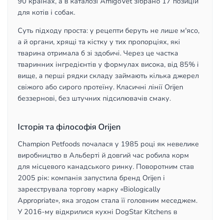
90 країнах, а в каталозі AmigoVet зібрано 17 позицій
для котів і собак.
Суть підходу проста: у рецепти беруть не лише м'ясо,
а й органи, хрящі та кістку у тих пропорціях, які
тварина отримала б зі здобичі. Через це частка
тваринних інгредієнтів у формулах висока, від 85% і
вище, а перші рядки складу займають кілька джерел
свіжого або сирого протеїну. Класичні лінії Orijen
беззернові, без штучних підсилювачів смаку.
Історія та філософія Orijen
Champion Petfoods почалася у 1985 році як невелике
виробництво в Альберті й довгий час робила корм
для місцевого канадського ринку. Поворотним став
2005 рік: компанія запустила бренд Orijen і
зареєструвала торгову марку «Biologically
Appropriate», яка згодом стала її головним меседжем.
У 2016-му відкрилися кухні DogStar Kitchens в