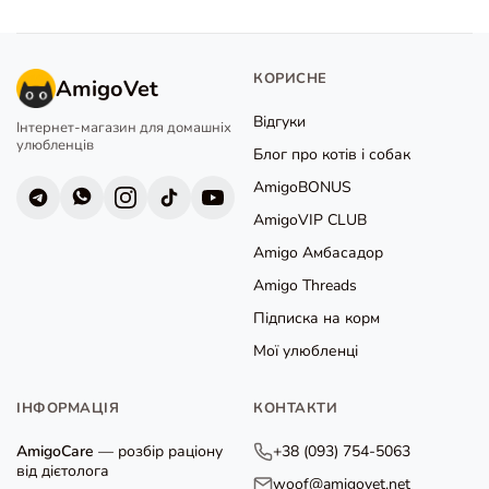
КОРИСНЕ
AmigoVet
Відгуки
Інтернет-магазин для домашніх
улюбленців
Блог про котів і собак
AmigoBONUS
AmigoVIP CLUB
Amigo Амбасадор
Amigo Threads
Підписка на корм
Мої улюбленці
ІНФОРМАЦІЯ
КОНТАКТИ
AmigoCare
— розбір раціону
+38 (093) 754-5063
від дієтолога
woof@amigovet.net