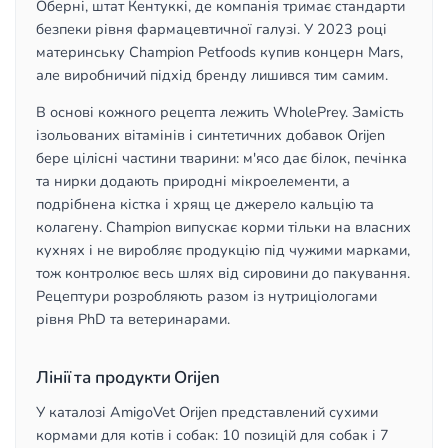
Оберні, штат Кентуккі, де компанія тримає стандарти
безпеки рівня фармацевтичної галузі. У 2023 році
материнську Champion Petfoods купив концерн Mars,
але виробничий підхід бренду лишився тим самим.
В основі кожного рецепта лежить WholePrey. Замість
ізольованих вітамінів і синтетичних добавок Orijen
бере цілісні частини тварини: м'ясо дає білок, печінка
та нирки додають природні мікроелементи, а
подрібнена кістка і хрящ це джерело кальцію та
колагену. Champion випускає корми тільки на власних
кухнях і не виробляє продукцію під чужими марками,
тож контролює весь шлях від сировини до пакування.
Рецептури розробляють разом із нутриціологами
рівня PhD та ветеринарами.
Лінії та продукти Orijen
У каталозі AmigoVet Orijen представлений сухими
кормами для котів і собак: 10 позицій для собак і 7