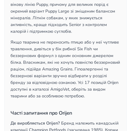
вікову лінію Puppy, причому для великих порід є
окремий варіант Puppy Large зі зміщеним балансом
мінералів. Літнім собакам, у яких знижується
активність, краще підходить Senior з контролем
калорій і підтримкою суглобів.
Якщо тварина не переносить птицю або у неї чутливе
травлення, дивіться у бік рибної Six Fish чи
беззернових формул з одним основним джерелом
білка. Власникам, які не хочуть повністю беззерновий
раціон, підійде Amazing Grains. Гіпоалергенні та
беззернові варіанти зручно відбирати у розділі
бренду за відповідною ознакою. Усі 17 позицій Orijen
доступні в каталозі AmigoVet, оберіть за видом
тварини або за особливою потребою.
Часті запитання про Orijen
Де виробляється Orijen?
Бренд належить канадській
компанії Champion Petfoods (заснована 1985). Корми