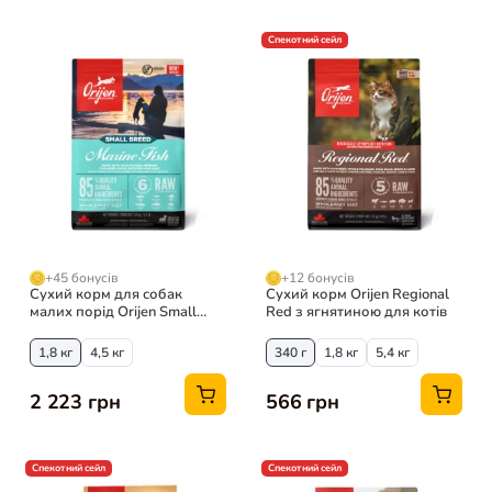
Спекотний сейл
+45 бонусів
+12 бонусів
Сухий корм для собак
Сухий корм Orijen Regional
малих порід Orijen Small
Red з ягнятиною для котів
Breed Marine Fish з лососем і
оселедцем
1,8 кг
4,5 кг
340 г
1,8 кг
5,4 кг
2 223 грн
566 грн
Спекотний сейл
Спекотний сейл