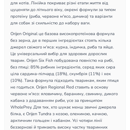
для котів. Лінійка покриває різні етапи життя від
цуценяти до літнього віку, окремі формули за типом
протеїну (риба, червоне м'ясо, дичина) та варіанти
для собак зі схильністю до набору ваги.
Orijen Original це базова високопротеїнова формула
без зерна, де в перших інгредієнтах стоять кілька
джерел свіжого м'яса: курка, індичка, риба та яйце.
Це універсальний вибір для здорових дорослих
тварин. Orijen Six Fish побудована повністю на рибі,
без птиці: 85% рибних інгредієнтів, серед яких сира
ціла сардина-пілчард (18%), скумбрія (11%) і хек
(10%). Така формула підходить тваринам, яким птиця
не годиться. Orijen Regional Red ставить в основу
червоне м'ясо: яловичину, баранину, свинину, дикого
кабана з додаванням риби, усе за принципом
WholePrey. Для тих, хто шукає менш звичні джерела
білка, є Orijen Tundra з козою, олениною, качкою,
арктичним гольцем і кабаном. Усі чотири лінії
беззернові й тримають високу частку тваринних