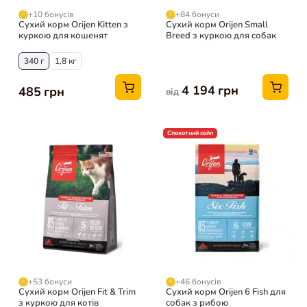
+10 бонусів
+84 бонуси
Сухий корм Orijen Kitten з
Сухий корм Orijen Small
куркою для кошенят
Breed з куркою для собак
340 г
1,8 кг
4 194 грн
485 грн
від
Спекотний сейл
+53 бонуси
+46 бонусів
Сухий корм Orijen Fit & Trim
Сухий корм Orijen 6 Fish для
з куркою для котів
собак з рибою