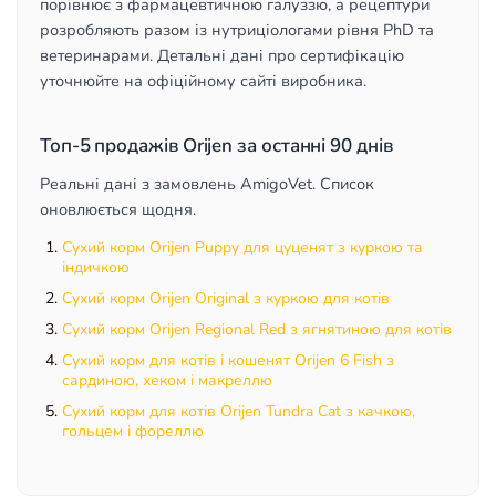
порівнює з фармацевтичною галуззю, а рецептури
розробляють разом із нутриціологами рівня PhD та
ветеринарами. Детальні дані про сертифікацію
уточнюйте на офіційному сайті виробника.
Топ-5 продажів Orijen за останні 90 днів
Реальні дані з замовлень AmigoVet. Список
оновлюється щодня.
Сухий корм Orijen Puppy для цуценят з куркою та
індичкою
Сухий корм Orijen Original з куркою для котів
Сухий корм Orijen Regional Red з ягнятиною для котів
Сухий корм для котів і кошенят Orijen 6 Fish з
сардиною, хеком і макреллю
Сухий корм для котів Orijen Tundra Cat з качкою,
гольцем і фореллю