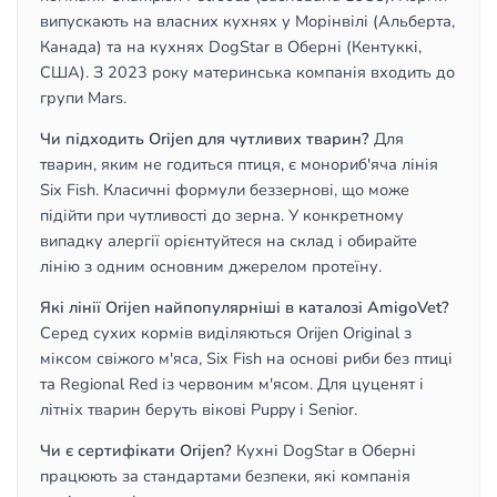
випускають на власних кухнях у Морінвілі (Альберта,
Канада) та на кухнях DogStar в Оберні (Кентуккі,
США). З 2023 року материнська компанія входить до
групи Mars.
Чи підходить Orijen для чутливих тварин?
Для
тварин, яким не годиться птиця, є монориб'яча лінія
Six Fish. Класичні формули беззернові, що може
підійти при чутливості до зерна. У конкретному
випадку алергії орієнтуйтеся на склад і обирайте
лінію з одним основним джерелом протеїну.
Які лінії Orijen найпопулярніші в каталозі AmigoVet?
Серед сухих кормів виділяються Orijen Original з
міксом свіжого м'яса, Six Fish на основі риби без птиці
та Regional Red із червоним м'ясом. Для цуценят і
літніх тварин беруть вікові Puppy і Senior.
Чи є сертифікати Orijen?
Кухні DogStar в Оберні
працюють за стандартами безпеки, які компанія