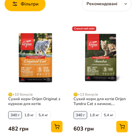
Фільтри
Спекотний сейл
+10 бонусів
+13 бонусів
Сухий корм Orijen Original з
Сухий корм для котів Orijen
куркою для котів
Tundra Cat з качкою,
гольцем і фореллю
340 г
1,8 кг
5,4 кг
340 г
1,8 кг
5,4 кг
482 грн
603 грн