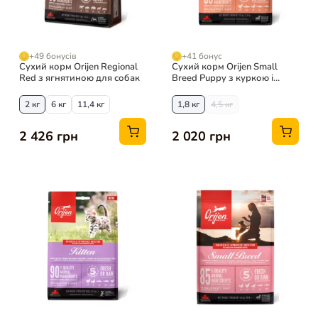
+49 бонусів
+41 бонус
Сухий корм Orijen Regional
Сухий корм Orijen Small
Red з ягнятиною для собак
Breed Puppy з куркою і
лососем для цуценят малих
порід
2 кг
6 кг
11,4 кг
1,8 кг
4,5 кг
2 426 грн
2 020 грн