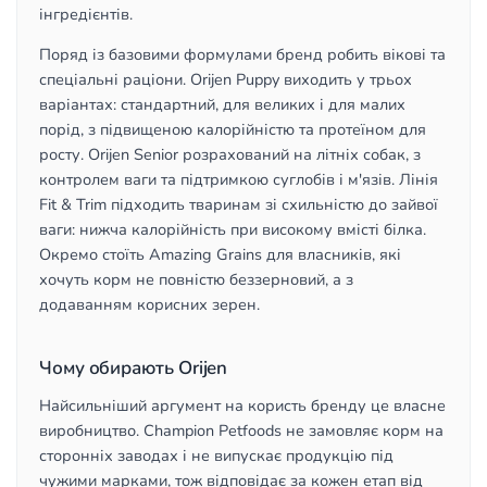
інгредієнтів.
Поряд із базовими формулами бренд робить вікові та
спеціальні раціони. Orijen Puppy виходить у трьох
варіантах: стандартний, для великих і для малих
порід, з підвищеною калорійністю та протеїном для
росту. Orijen Senior розрахований на літніх собак, з
контролем ваги та підтримкою суглобів і м'язів. Лінія
Fit & Trim підходить тваринам зі схильністю до зайвої
ваги: нижча калорійність при високому вмісті білка.
Окремо стоїть Amazing Grains для власників, які
хочуть корм не повністю беззерновий, а з
додаванням корисних зерен.
Чому обирають Orijen
Найсильніший аргумент на користь бренду це власне
виробництво. Champion Petfoods не замовляє корм на
сторонніх заводах і не випускає продукцію під
чужими марками, тож відповідає за кожен етап від