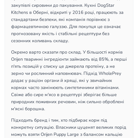
закупівлі сировини до пакування. Кухні DogStar
Kitchens в Оберні, відкриті у 2016 році, працюють за
стандартами безпеки, які компанія порівнює з
фармацевтичною галуззю. Для покупця це означає
прогнозовану якість і стабільні рецептури без
сезонних коливань складу.
Окремо варто сказати про склад. У більшості кормів
Orijen тваринні інгредієнти займають від 85%, а перші
п'ять позицій у списку це джерела протеїну, а не
зерно чи рослинний наповнювач. Підхід WholePrey
додає у раціон органи й хрящі, які у звичайних
кормах часто замінюють синтетичними вітамінами.
Свіже або сире м'ясо в рецептурі зберігає більше
природних поживних речовин, ніж сильно оброблені
м'ясні борошна.
Підходить бренд і тим, хто підбирає корм під
конкретну ситуацію. Власники цуценят великих порід
можуть взяти Orijen Puppy Large з балансом кальцію