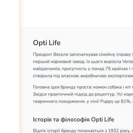
Opti Life
Прюдент Веселе започаткував сімейну справу у 
перший кормовий завод. Із цього виросла Vers
майданчиків, присутність у понад 75 країнах і ч
створила під власною виробничою експертизою
Головна ідея бренду проста: кожен собака і кіт
Звідси практичний підхід до рецептур. Усі кор
тваринного походження, у лінії Puppy це 81%,
Історія та філософія Opti Life
Відлік історії бренду починається з 1932 року