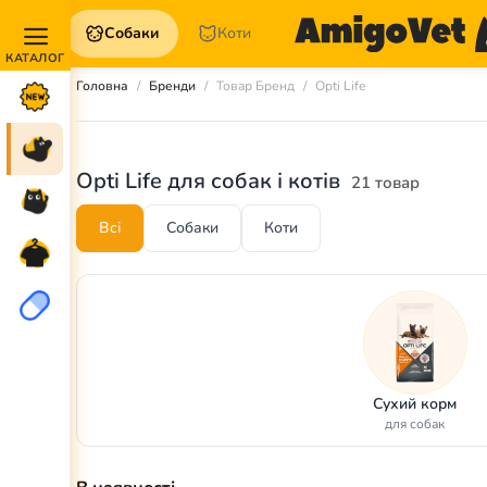
Собаки
Коти
Акції та
Головна
Бренди
Товар Бренд
Opti Life
Новинки
Собаки
Opti Life для собак і котів
21 товар
Коти
Всі
Собаки
Коти
Для
петперентів
Аптека
Сухий корм
для собак