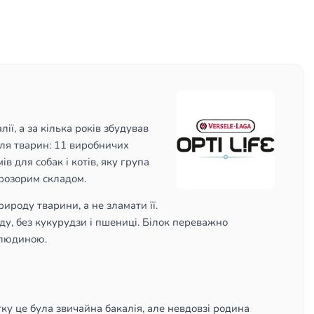
ї, а за кілька років збудував
для тварин: 11 виробничих
ів для собак і котів, яку група
розорим складом.
ироду тварини, а не зламати її.
ду, без кукурудзи і пшениці. Білок переважно
 людиною.
тку це була звичайна бакалія, але невдовзі родина