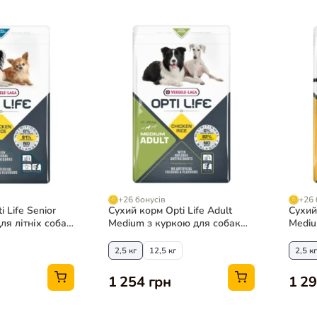
+26 бонусів
+26 
 Life Senior
Сухий корм Opti Life Adult
Сухий
ля літніх собак
Medium з куркою для собак
Mediu
середніх порід
серед
2,5 кг
12,5 кг
2,5 кг
1 254 грн
1 29