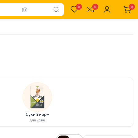
0
0
0
Сухий корм
для котів