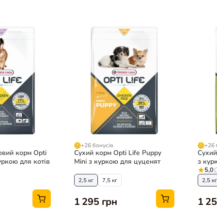
+26 бонусів
+26 
овий корм Opti
Сухий корм Opti Life Puppy
Сухий 
куркою для котів
Mini з куркою для цуценят
з кур
порід
5,0
2,5 кг
7,5 кг
2,5 кг
1 295 грн
1 25