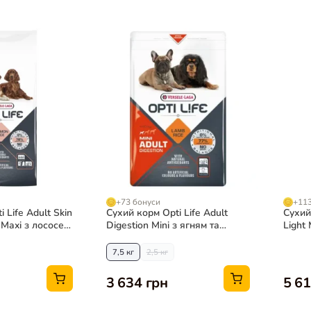
+73 бонуси
+113
 Life Adult Skin
Сухий корм Opti Life Adult
Сухий 
Maxi з лососем
Digestion Mini з ягням та
Light
 кг
лососем для собак малих
стери
порід
7,5 кг
2,5 кг
3 634 грн
5 61