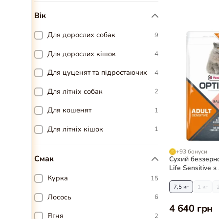
Вік
Для дорослих собак
9
Для дорослих кішок
4
Для цуценят та підростаючих
4
Для літніх собак
2
Для кошенят
1
Для літніх кішок
1
+93 бонуси
Смак
Сухий беззерн
Life Sensitive 
котів
Курка
15
7,5 кг
1 кг
Лосось
6
4 640 грн
Ягня
2