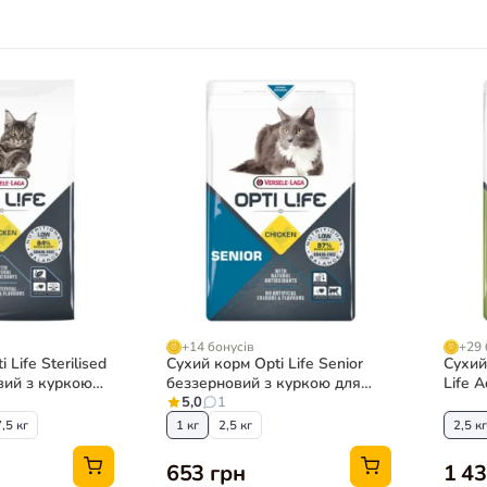
+14 бонусів
+29 
 Life Sterilised
Сухий корм Opti Life Senior
Сухий
вий з куркою
беззерновий з куркою для
Life A
аних котів
літніх котів
5,0
1
7,5 кг
1 кг
2,5 кг
2,5 кг
653 грн
1 43