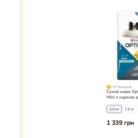
+27 бонусів
Сухий корм Opti
Mini з куркою д
малих порід
2,5 кг
7,5 кг
1 339 грн