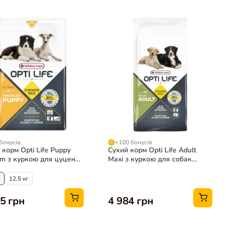
бонусів
+100 бонусів
 корм Opti Life Puppy
Сухий корм Opti Life Adult
m з куркою для цуценят
Maxi з куркою для собак
ніх порід
великих порід, 12,5 кг
12,5 кг
5 грн
4 984 грн