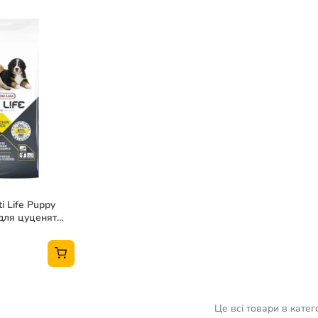
i Life Puppy
для цуценят
12,5 кг
Це всі товари в катего