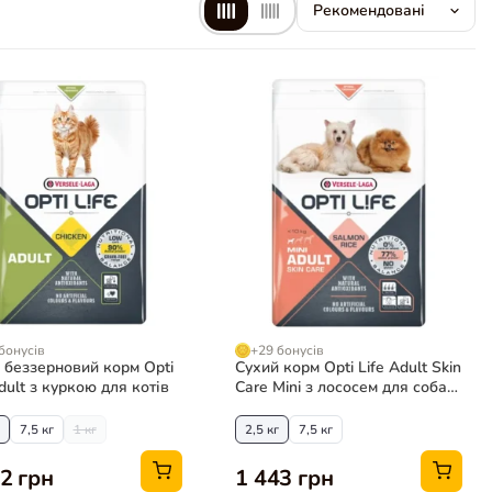
бонусів
+29 бонусів
 беззерновий корм Opti
Сухий корм Opti Life Adult Skin
dult з куркою для котів
Care Mini з лососем для собак
мініатюрних та малих порід
7,5 кг
1 кг
2,5 кг
7,5 кг
2 грн
1 443 грн