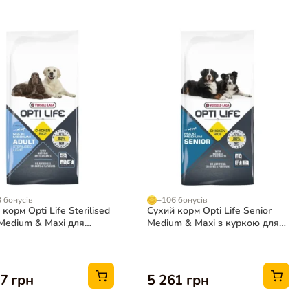
 бонусів
+106 бонусів
корм Opti Life Sterilised
Сухий корм Opti Life Senior
 Medium & Maxi для
Medium & Maxi з куркою для
лізованих собак, 12,5 кг
літніх собак, 12,5 кг
7 грн
5 261 грн