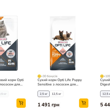
+30 бонусів
+109
овий корм Opti
Сухий корм Opti Life Puppy
Сухий 
з лососем для
Sensitive з лососем для
Diges
цуценят
ягням
собак
2,5 кг
2,5 кг
12,5 кг
12,5 
порід
1 491 грн
5 44