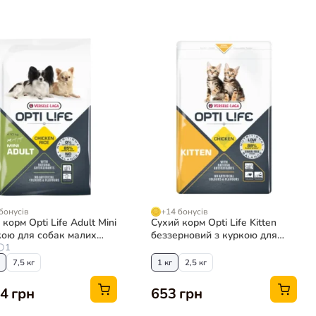
бонусів
+14 бонусів
корм Opti Life Adult Mini
Сухий корм Opti Life Kitten
кою для собак малих
беззерновий з куркою для
1
кошенят
7,5 кг
1 кг
2,5 кг
4 грн
653 грн