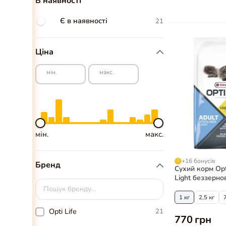
В наявності
Є в наявності
21
Ціна
мін.
макс.
мін.
макс.
+16 бонусів
Бренд
Сухий корм Opti
Light беззерно
для стерилізов
1 кг
2,5 кг
Opti Life
21
770 грн