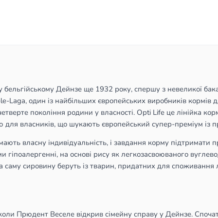
бельгійському Дейнзе ще 1932 року, спершу з невеликої бакалі
ele-Laga, один із найбільших європейських виробників кормів 
етверте покоління родини у власності. Opti Life це лінійка корм
 для власників, що шукають європейський супер-преміум із п
 мають власну індивідуальність, і завдання корму підтримати пр
ми гіпоалергенні, на основі рису як легкозасвоюваного вуглево
 а саму сировину беруть із тварин, придатних для споживання
, коли Прюдент Веселе відкрив сімейну справу у Дейнзе. Споча