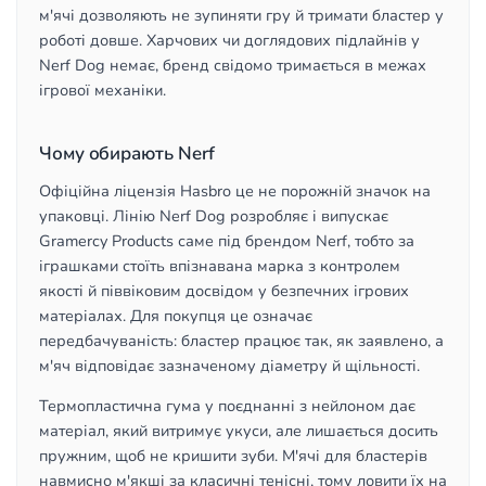
м'ячі дозволяють не зупиняти гру й тримати бластер у
роботі довше. Харчових чи доглядових підлайнів у
Nerf Dog немає, бренд свідомо тримається в межах
ігрової механіки.
Чому обирають Nerf
Офіційна ліцензія Hasbro це не порожній значок на
упаковці. Лінію Nerf Dog розробляє і випускає
Gramercy Products саме під брендом Nerf, тобто за
іграшками стоїть впізнавана марка з контролем
якості й піввіковим досвідом у безпечних ігрових
матеріалах. Для покупця це означає
передбачуваність: бластер працює так, як заявлено, а
м'яч відповідає зазначеному діаметру й щільності.
Термопластична гума у поєднанні з нейлоном дає
матеріал, який витримує укуси, але лишається досить
пружним, щоб не кришити зуби. М'ячі для бластерів
навмисно м'якші за класичні тенісні, тому ловити їх на