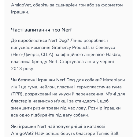
AmigoVet, оберіть за сценарієм гри або за форматом
іграшки.
Часті запитання про Nerf
Де виробляється Nerf Dog?
Лінію розробляє і
випускає компанія Gramercy Products із Секокуса
(Нью-Джерсі, США) за офіційною ліцензією Hasbro,
власника бренду Nerf. Стартувала лінія у червні
2013 року.
Чи безпечні іграшки Nerf Dog для собаки?
Матеріали
лінії це гума, нейлон, пластик і термопластична гума
(TPR), розраховані на укуси й перенесення. М'ячі для
бластерів навмисно м'якші за стандартні, щоб
зменшити ризик травм під час лову. Розмір іграшки
все одно підбирайте під вагу собаки.
Які іграшки Nerf найпопулярніші в каталозі
AmigoVet?
Найчастіше беруть бластери Tennis Ball