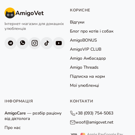
КОРИСНЕ
AmigoVet
Відгуки
Інтернет-магазин для домашніх
улюбленців
Блог про котів і собак
AmigoBONUS
AmigoVIP CLUB
Amigo Амбасадор
Amigo Threads
Підписка на корм
Мої улюбленці
ІНФОРМАЦІЯ
КОНТАКТИ
AmigoCare
— розбір раціону
+38 (093) 754-5063
від дієтолога
woof@amigovet.net
Про нас
Apple Pay
Google Pay