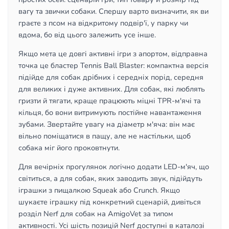
вагу та звички собаки. Спершу варто визначити, як ви
граєте з псом на відкритому подвір'ї, у парку чи
вдома, бо від цього залежить усе інше.
Якщо мета це довгі активні ігри з апортом, відправна
точка це бластер Tennis Ball Blaster: компактна версія
підійде для собак дрібних і середніх порід, середня
для великих і дуже активних. Для собак, які люблять
гризти й тягати, краще працюють міцні TPR-м'ячі та
кільця, бо вони витримують постійне навантаження
зубами. Звертайте увагу на діаметр м'яча: він має
вільно поміщатися в пащу, але не настільки, щоб
собака міг його проковтнути.
Для вечірніх прогулянок логічно додати LED-м'яч, що
світиться, а для собак, яких заводить звук, підійдуть
іграшки з пищалкою Squeak або Crunch. Якщо
шукаєте іграшку під конкретний сценарій, дивіться
розділ Nerf для собак на AmigoVet за типом
активності. Усі шість позицій Nerf доступні в каталозі