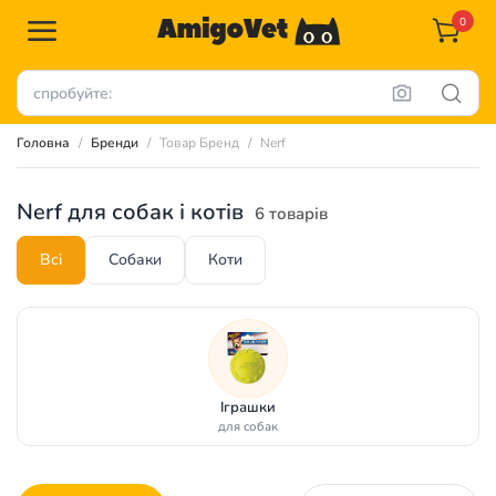
0
Головна
Бренди
Товар Бренд
Nerf
Nerf для собак і котів
6 товарів
Всі
Собаки
Коти
Іграшки
для собак