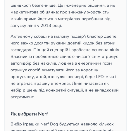
швидкості безпечніше. Це інженерне рішення, а не
маркетингова обіцянка: про знижену жорсткість
м'ячів прямо йдеться в матеріалах виробника від
запуску лінії у 2013 році.
Активному собаці на малому подвір'ї бластер дає те,
чого важко досягти руками: довгий кидок без втоми
господаря. Під цей сценарій і зроблена основна лінія.
Власник із проблемною спиною чи зап'ястям отримує
автопідбір без нахилів, людина з енергійним псом
отримує спосіб виматувати його за коротшу
прогулянку, а той, хто гуляє ввечері, бере LED-м'яч і
не втрачає іграшку в темряві. Лінія читається як
набір рішень під конкретні ситуації, а не випадковий
асортимент.
Як вибрати Nerf
Вибір іграшки Nerf Dog будується навколо кількох
простих осей: сценарій гри, тип товару й розмір під