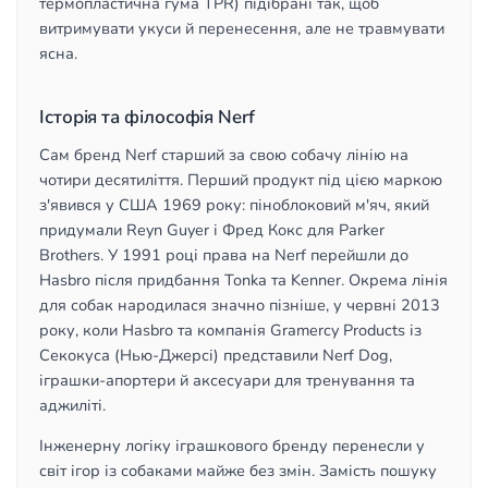
термопластична гума TPR) підібрані так, щоб
витримувати укуси й перенесення, але не травмувати
ясна.
Історія та філософія Nerf
Сам бренд Nerf старший за свою собачу лінію на
чотири десятиліття. Перший продукт під цією маркою
з'явився у США 1969 року: піноблоковий м'яч, який
придумали Reyn Guyer і Фред Кокс для Parker
Brothers. У 1991 році права на Nerf перейшли до
Hasbro після придбання Tonka та Kenner. Окрема лінія
для собак народилася значно пізніше, у червні 2013
року, коли Hasbro та компанія Gramercy Products із
Секокуса (Нью-Джерсі) представили Nerf Dog,
іграшки-апортери й аксесуари для тренування та
аджиліті.
Інженерну логіку іграшкового бренду перенесли у
світ ігор із собаками майже без змін. Замість пошуку