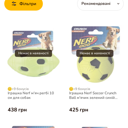
Фільтри
+9 бонусів
+9 бонусів
Іграшка Nerf м'яч регбі 10
Іграшка Nerf Soccer Crunch
см для собак
Ball м'ячик зелений синій
середній для собак
438 грн
425 грн