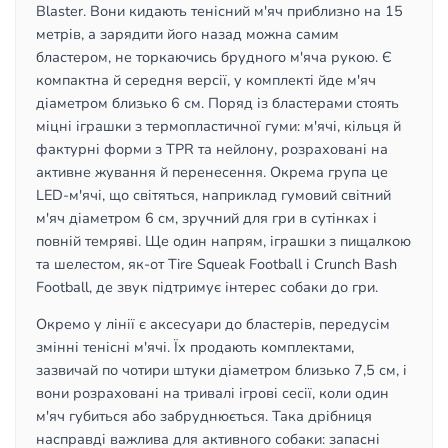
Blaster. Вони кидають тенісний м'яч приблизно на 15
метрів, а зарядити його назад можна самим
бластером, не торкаючись брудного м'яча рукою. Є
компактна й середня версії, у комплекті йде м'яч
діаметром близько 6 см. Поряд із бластерами стоять
міцні іграшки з термопластичної гуми: м'ячі, кільця й
фактурні форми з TPR та нейлону, розраховані на
активне жування й перенесення. Окрема група це
LED-м'ячі, що світяться, наприклад гумовий світний
м'яч діаметром 6 см, зручний для гри в сутінках і
повній темряві. Ще один напрям, іграшки з пищалкою
та шелестом, як-от Tire Squeak Football і Crunch Bash
Football, де звук підтримує інтерес собаки до гри.
Окремо у лінії є аксесуари до бластерів, передусім
змінні тенісні м'ячі. Їх продають комплектами,
зазвичай по чотири штуки діаметром близько 7,5 см, і
вони розраховані на тривалі ігрові сесії, коли один
м'яч губиться або забруднюється. Така дрібниця
насправді важлива для активного собаки: запасні