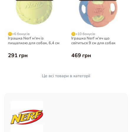
+6 бонусів
+10 бонусів
Іграшка Nerf м'яч із
Іграшка Nerf м'яч що
пищалкою для собак, 6,4 см
світиться 9 см для собак
291 грн
469 грн
Це всі товари в категорії