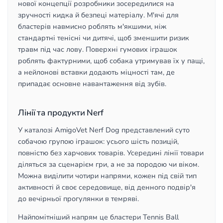
нової концепції розробники зосередилися на
зручності кидка й безпеці матеріалу. М'ячі для
бластерів навмисно роблять м'якшими, ніж
стандартні тенісні чи дитячі, щоб зменшити ризик
травм під час лову. Поверхні гумових іграшок
роблять фактурними, щоб собака утримував їх у пащі,
а нейлонові вставки додають міцності там, де
припадає основне навантаження від зубів.
Лінії та продукти Nerf
У каталозі AmigoVet Nerf Dog представлений суто
собачою групою іграшок: усього шість позицій,
повністю без харчових товарів. Усередині лінії товари
діляться за сценарієм гри, а не за породою чи віком.
Можна виділити чотири напрями, кожен під свій тип
активності й своє середовище, від денного подвір'я
до вечірньої прогулянки в темряві.
Найпомітніший напрям це бластери Tennis Ball