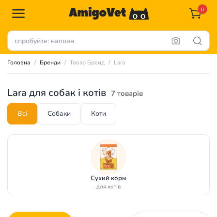
0
Головна
Бренди
Товар Бренд
Lara
Lara для собак і котів
7 товарів
Всі
Собаки
Коти
Сухий корм
для котів