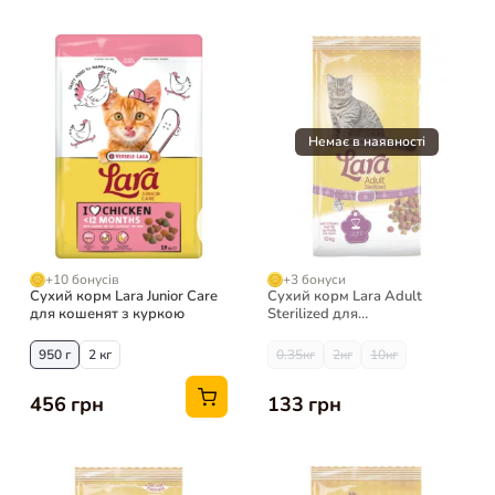
+10 бонусів
+3 бонуси
Сухий корм Lara Junior Care
Сухий корм Lara Adult
для кошенят з куркою
Sterilized для
стерилізованих котів, 2 кг
950 г
2 кг
0.35кг
2кг
10кг
456 грн
133 грн