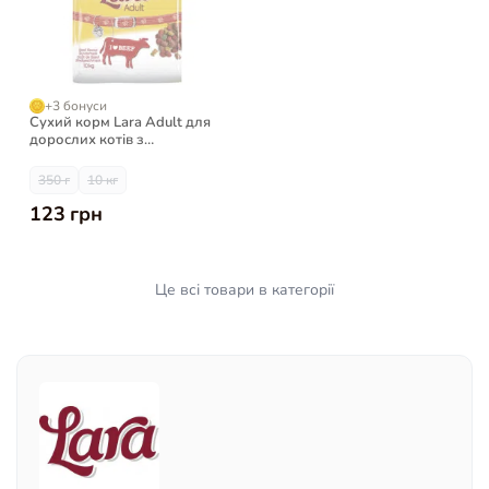
+3 бонуси
Сухий корм Lara Adult для
дорослих котів з
яловичиною
350 г
10 кг
123 грн
Це всі товари в категорії