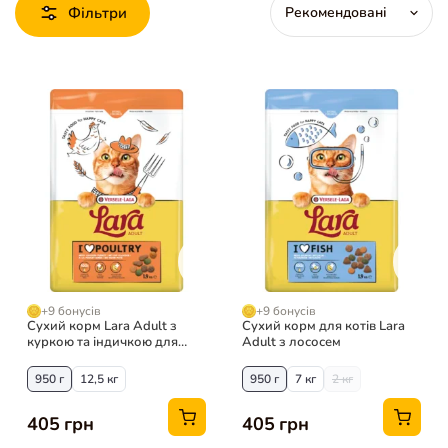
Фільтри
+9 бонусів
+9 бонусів
Сухий корм Lara Adult з
Сухий корм для котів Lara
куркою та індичкою для
Adult з лососем
котів
950 г
12,5 кг
950 г
7 кг
2 кг
405 грн
405 грн