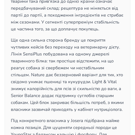
тварини така прив'язка до однієї країни означає
передбачуваний склад: рецептура не міняється від
партії до партії, а походження інгредієнтів не стрибає
між сезонами. У сегменті суперпреміум стабільність
це частина того, за що доплачує покупець.
Ще одна сильна сторона бренду це покриття
чутливих кейсів без переходу на ветеринарну дієту.
Лінія SensiPlus побудована на одному джерелі
тваринного білка: так простіше відстежити, на що
реагує собака зі свербежем чи нестабільним
стільцем. Nature дає беззерновий варіант для тих, хто
свідомо уникає пшениці та кукурудзи. Light & Vital
знижує калорійність для псів зі схильністю до ваги, а
Senior Balance додає підтримку суглобів старшим
собакам. Цей блок закриває більшість потреб, з якими
власники зазвичай приходять у кабінет нутриціолога.
Під конкретного власника у Josera підібрана майже
кожна позиція. Для цуценяти середньої породи це
YoungStar з балансом кальцію і фосфору. Для