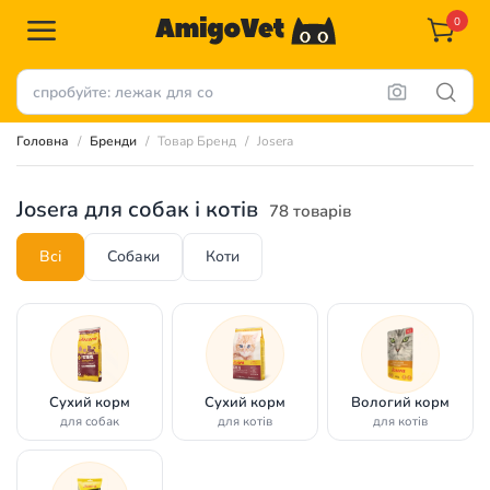
0
Головна
Бренди
Товар Бренд
Josera
Josera для собак і котів
78 товарів
Всі
Собаки
Коти
Сухий корм
Сухий корм
Вологий корм
для собак
для котів
для котів