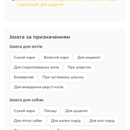
і картоплею для цуценят
Josera за призначенням
Josera для котів
Сухий корм
Вологий корм
Для кошенят
Для стерилізованих котів
При алергіях
Беззернові
При чутливому шлунку
Для виведення шерсті котів
Josera для собак
Сухий корм
Ласощі
Для цуценят
Для літніх собак
Для малих порід
Для міні порід