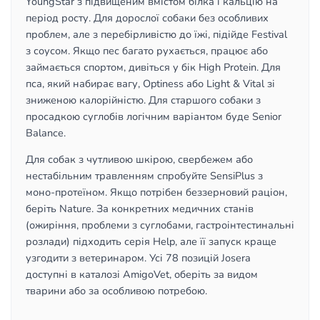
YoungStar з підвищеним вмістом білка і кальцію на
період росту. Для дорослої собаки без особливих
проблем, але з перебірливістю до їжі, підійде Festival
з соусом. Якщо пес багато рухається, працює або
займається спортом, дивіться у бік High Protein. Для
пса, який набирає вагу, Optiness або Light & Vital зі
зниженою калорійністю. Для старшого собаки з
просадкою суглобів логічним варіантом буде Senior
Balance.
Для собак з чутливою шкірою, свербежем або
нестабільним травленням спробуйте SensiPlus з
моно-протеїном. Якщо потрібен беззерновий раціон,
беріть Nature. За конкретних медичних станів
(ожиріння, проблеми з суглобами, гастроінтестинальні
розлади) підходить серія Help, але її запуск краще
узгодити з ветеринаром. Усі 78 позицій Josera
доступні в каталозі AmigoVet, оберіть за видом
тварини або за особливою потребою.