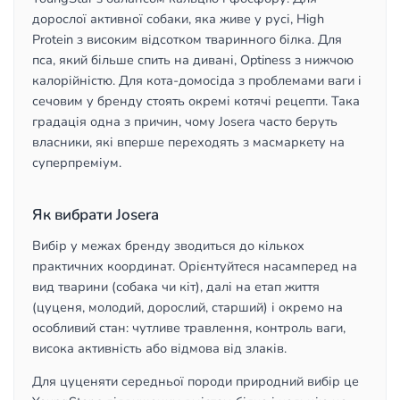
дорослої активної собаки, яка живе у русі, High
Protein з високим відсотком тваринного білка. Для
пса, який більше спить на дивані, Optiness з нижчою
калорійністю. Для кота-домосіда з проблемами ваги і
сечовим у бренду стоять окремі котячі рецепти. Така
градація одна з причин, чому Josera часто беруть
власники, які вперше переходять з масмаркету на
суперпреміум.
Як вибрати Josera
Вибір у межах бренду зводиться до кількох
практичних координат. Орієнтуйтеся насамперед на
вид тварини (собака чи кіт), далі на етап життя
(цуценя, молодий, дорослий, старший) і окремо на
особливий стан: чутливе травлення, контроль ваги,
висока активність або відмова від злаків.
Для цуценяти середньої породи природний вибір це