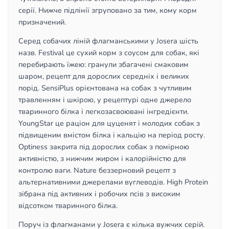
серії. Нижче підлінії згруповано за тим, кому корм
призначений.
Серед собачих ліній флагманськими у Josera шість
назв. Festival це сухий корм з соусом для собак, які
перебирають їжею: гранули збагачені смаковим
шаром, рецепт для дорослих середніх і великих
порід. SensiPlus орієнтована на собак з чутливим
травленням і шкірою, у рецептурі одне джерело
тваринного білка і легкозасвоювані інгредієнти.
YoungStar це раціон для цуценят і молодих собак з
підвищеним вмістом білка і кальцію на період росту.
Optiness закрита під дорослих собак з помірною
активністю, з нижчим жиром і калорійністю для
контролю ваги. Nature беззерновий рецепт з
альтернативними джерелами вуглеводів. High Protein
зібрана під активних і робочих псів з високим
відсотком тваринного білка.
Поруч із флагманами у Josera є кілька вужчих серій.