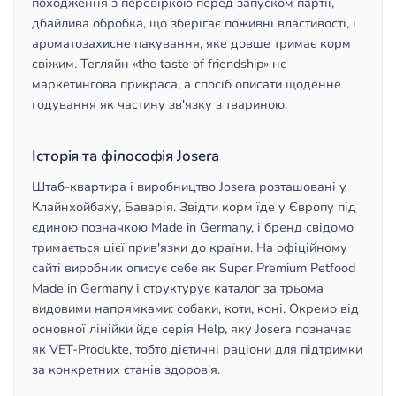
походження з перевіркою перед запуском партії,
дбайлива обробка, що зберігає поживні властивості, і
ароматозахисне пакування, яке довше тримає корм
свіжим. Тегляйн «the taste of friendship» не
маркетингова прикраса, а спосіб описати щоденне
годування як частину зв'язку з твариною.
Історія та філософія Josera
Штаб-квартира і виробництво Josera розташовані у
Клайнхойбаху, Баварія. Звідти корм їде у Європу під
єдиною позначкою Made in Germany, і бренд свідомо
тримається цієї прив'язки до країни. На офіційному
сайті виробник описує себе як Super Premium Petfood
Made in Germany і структурує каталог за трьома
видовими напрямками: собаки, коти, коні. Окремо від
основної лінійки йде серія Help, яку Josera позначає
як VET-Produkte, тобто дієтичні раціони для підтримки
за конкретних станів здоров'я.