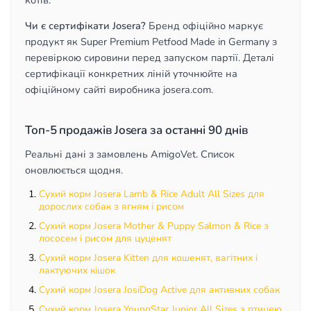
котів.
Чи є сертифікати Josera?
Бренд офіційно маркує
продукт як Super Premium Petfood Made in Germany з
перевіркою сировини перед запуском партії. Деталі
сертифікації конкретних ліній уточнюйте на
офіційному сайті виробника josera.com.
Топ-5 продажів Josera за останні 90 днів
Реальні дані з замовлень AmigoVet. Список
оновлюється щодня.
Сухий корм Josera Lamb & Rice Adult All Sizes для
дорослих собак з ягням і рисом
Сухий корм Josera Mother & Puppy Salmon & Rice з
лососем і рисом для цуценят
Сухий корм Josera Kitten для кошенят, вагітних і
лактуючих кішок
Сухий корм Josera JosiDog Active для активних собак
Сухий корм Josera YoungStar Junior All Sizes з птицею