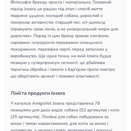
Філософія бренду проста і матеріальна. Головний
підхід Josera це раціон під етап і спосіб життя
тварини: цуценя, молодий собака, дорослий з
помірною активністю, старший пес, кіт-домосід
отримують свою лінію, а не універсальний «корм для
дорослих». Поряд із цим бренд тримає контроль
сировини: інгредієнти переважно німецького
походження, перевірка партії перед запуском у
виробництво. Ще одна точка, на якій Josera будує
позицію у суперпреміум сегменті, це дбайлива
термічна обробка і пакети з бар'єром проти повітря,
що зберігають аромат і поживні властивості.
Лінії та продукти Josera
У каталозі AmigoVet Josera представлена 78
позиціями для двох видів: собаки (53 артикули) і коти
(25 артикулів). Лінійка для собак побудована за
віком і типом навантаження, для котів за віком і
чутливістю, а окремо стоять ветеринарні і породні