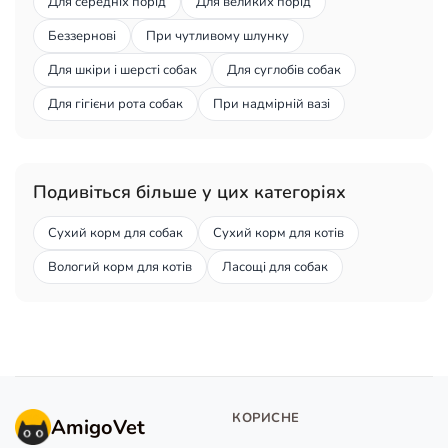
Для середніх порід
Для великих порід
Беззернові
При чутливому шлунку
Для шкіри і шерсті собак
Для суглобів собак
Для гігієни рота собак
При надмірній вазі
Подивіться більше у цих категоріях
Сухий корм для собак
Сухий корм для котів
Вологий корм для котів
Ласощі для собак
КОРИСНЕ
AmigoVet