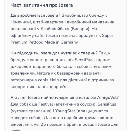
Часті запитання про Josera
Де виробляється Josera?
Виробництво бренду у
Німеччині, штаб-квартира і виробничий майданчик
розташовані у Клайнхойбаху (Баварія). На
офіційному сайті Josera позначає продукт як Super
Premium Petfood Made in Germany.
Чи підходить Josera для чутливих тварин?
Так, у
бренду є окремі рішення: лінія SensiPlus з одним
джерелом тваринного білка для собак з чутливим
травленням, Nature як беззерновий варіант і
ветеринарна серія Help для дієтичної підтримки за
конкретних станів здоров'я.
Які лінії Josera найпопулярніші в каталозі AmigoVet?
Для собак це Festival (апетитний з соусом), SensiPlus
(чутливе травлення) і YoungStar (для цуценят та
молодих собак). Для котів виробник тримає окремі
вікові лінії, усі 25 позицій зібрані в розділі Josera для