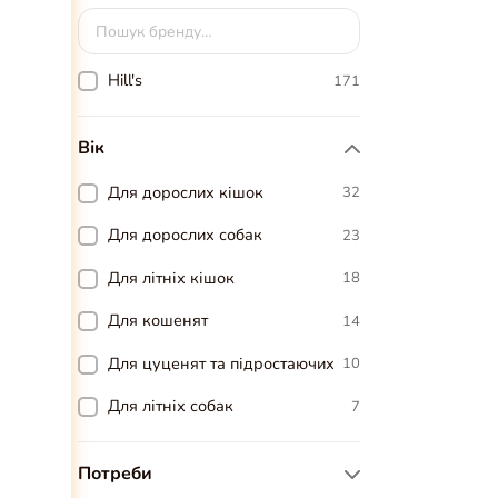
Hill's
171
Вік
Для дорослих кішок
32
Для дорослих собак
23
Для літніх кішок
18
Для кошенят
14
Для цуценят та підростаючих
10
Для літніх собак
7
Потреби