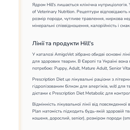
Ядром Hill's лишається клінічна нутриціологія.
of Veterinary Nutrition. Рецептури відповіда
розмір породи, чутливе травлення, ниркова н
мінеральні співвідношення, калорійність і сма
Лінії та продукти Hill's
У каталозі AmigoVet зібрано обидві основні лінії
для здорових тварин. В Європі та Україні вона 
потребою: Puppy, Adult, Mature Adult, Senior Vital
Prescription Diet це лікувальні раціони з літер
гідролізованим білком для алергіків, w/d для 
дієтами є Prescription Diet Metabolic для контр
Відмінність лікувальної лінії від повсякденної 
Plan натомість підходить будь-якій здоровій тва
кошеня, дорослий, senior), розміром породи (sma