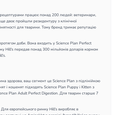
 над рецептурами працює понад 200 людей: ветеринари,
, ще двоє пройшли резидентуру з клінічної
ийнятності для тварини. Тому бренд тримає репутацію
отягом доби. Вона входить у Science Plan Perfect
 року Hill's передав понад 300 мільйонів доларів кормом
l's.
ина здорова, ваш сегмент це Science Plan з підлінійкою
нят і кошенят підходять Science Plan Puppy і Kitten з
nce Plan Adult Perfect Digestion. Для тварин старше 7
+. Для європейського ринку Hill's виробляє в