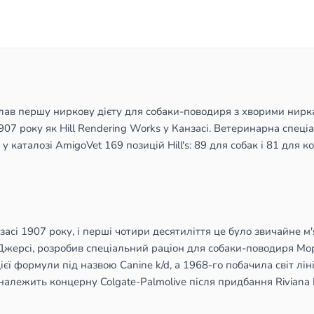
в першу ниркову дієту для собаки-поводиря з хворими нирками,
07 року як Hill Rendering Works у Канзасі. Ветеринарна спеціа
 каталозі AmigoVet 169 позицій Hill's: 89 для собак і 81 для к
нзасі 1907 року, і перші чотири десятиліття це було звичайне 
жерсі, розробив спеціальний раціон для собаки-поводиря Мор
 формули під назвою Canine k/d, а 1968-го побачила світ лінія 
належить концерну Colgate-Palmolive після придбання Riviana