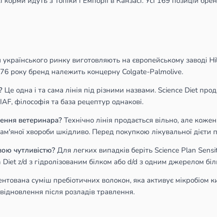
орми йдуть з Топіки і Емпорії в Канзасі. Усі 169 позицій бренд
українського ринку виготовляють на європейському заводі Hill'
1976 року бренд належить концерну Colgate-Palmolive.
?
Це одна і та сама лінія під різними назвами. Science Diet прод
AF, філософія та база рецептур однакові.
чення ветеринара?
Технічно лінія продається вільно, але кожен 
окам'яної хвороби шкідливо. Перед покупкою лікувальної дієти 
овою чутливістю?
Для легких випадків беріть Science Plan Sensit
 Diet z/d з гідролізованим білком або d/d з одним джерелом біл
нтована суміш пребіотичних волокон, яка активує мікробіом ки
для відновлення після розладів травлення.