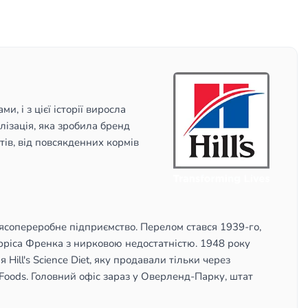
 і з цієї історії виросла
лізація, яка зробила бренд
отів, від повсякденних кормів
м'ясопереробне підприємство. Перелом стався 1939-го,
рісa Френка з нирковою недостатністю. 1948 року
Hill's Science Diet, яку продавали тільки через
 Foods. Головний офіс зараз у Оверленд-Парку, штат