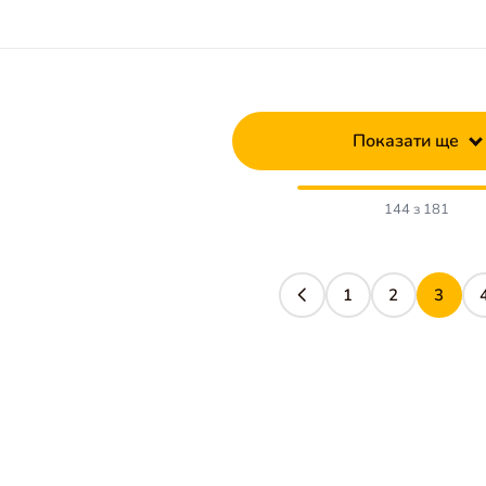
Показати ще
144 з 181
1
2
3