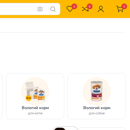
0
0
0
Вологий корм
Вологий корм
для котів
для собак