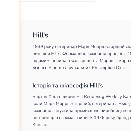
Набір
25
Шматочки
14
12 шт
25
9-11 мм
1
Жестяна банка
20
В соусі
більше
7
(
1
)
10 кг
12
Мус
4
6 кг
11
Hill's
Паштет
1
12 кг
10
1939 року ветеринар Марк Морріс-старший скла
показати все
(
28
)
нинішня Hill's. Формально компанія працює з 19
відомим, починається з рецепта Морріса. Зараз у
Science Plan до лікувальних Prescription Diet.
Історія та філософія Hill's
Бертон Хілл відкрив Hill Rendering Works у Ка
коли Марк Морріс-старший, ветеринар з Нью-Д
компанія запустила промислове виробництво цієї
ветеринарів і зоомагазини. З 1976 року бренд 
Канзас.