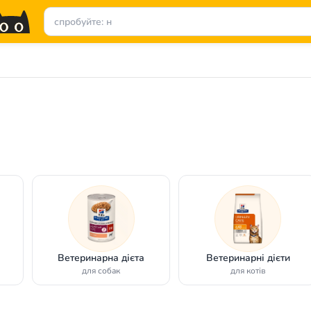
Ветеринарна дієта
Ветеринарні дієти
для собак
для котів