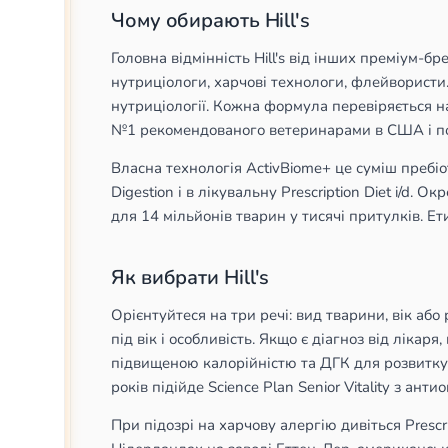
Чому обирають Hill's
Головна відмінність Hill's від інших преміум-б
нутриціологи, харчові технологи, флейвористи. 
нутриціології. Кожна формула перевіряється на
№1 рекомендованого ветеринарами в США і под
Власна технологія ActivBiome+ це суміш пребіо
Digestion і в лікувальну Prescription Diet i/d.
для 14 мільйонів тварин у тисячі притулків. Ет
Як вибрати Hill's
Орієнтуйтеся на три речі: вид тварини, вік або
під вік і особливість. Якщо є діагноз від лікаря
підвищеною калорійністю та ДГК для розвитку м
років підійде Science Plan Senior Vitality з ант
При підозрі на харчову алергію дивіться Prescri