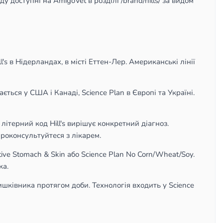
у доступні на AmigoVet в розділі /brand/hills/ за видом
s в Нідерландах, в місті Еттен-Лер. Американські лінії
ається у США і Канаді, Science Plan в Європі та Україні.
літерний код Hill's вирішує конкретний діагноз.
проконсультуйтеся з лікарем.
ive Stomach & Skin або Science Plan No Corn/Wheat/Soy.
ка.
шківника протягом доби. Технологія входить у Science