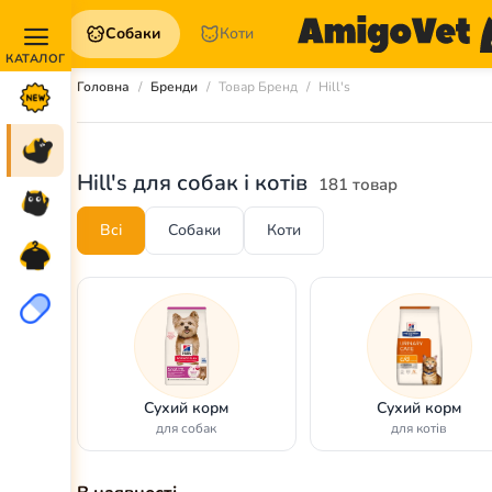
Собаки
Коти
Акції та
Головна
Бренди
Товар Бренд
Hill's
Новинки
Собаки
Hill's для собак і котів
181 товар
Коти
Всі
Собаки
Коти
Для
петперентів
Аптека
Сухий корм
Сухий корм
для собак
для котів