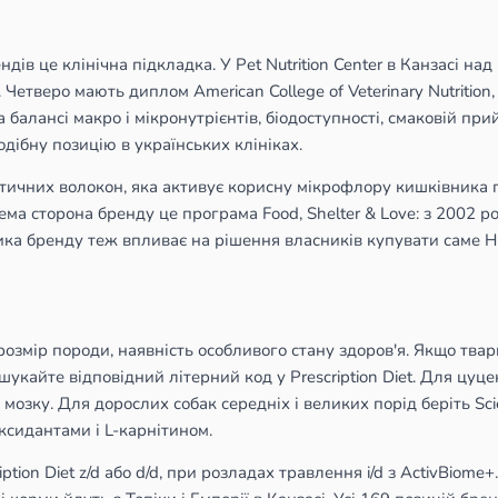
рендів це клінічна підкладка. У Pet Nutrition Center в Канзасі
Четверо мають диплом American College of Veterinary Nutrition
 балансі макро і мікронутрієнтів, біодоступності, смаковій пр
ібну позицію в українських клініках.
тичних волокон, яка активує корисну мікрофлору кишківника пр
 Окрема сторона бренду це програма Food, Shelter & Love: з 2002
ика бренду теж впливає на рішення власників купувати саме Hil
 розмір породи, наявність особливого стану здоров'я. Якщо твар
, шукайте відповідний літерний код у Prescription Diet. Для цуце
озку. Для дорослих собак середніх і великих порід беріть Scie
иоксидантами і L-карнітином.
ption Diet z/d або d/d, при розладах травлення i/d з ActivBiome