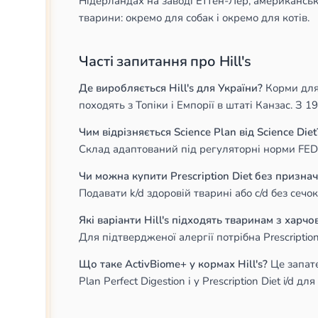
Нідерландах на заводі Еттен-Лер, американські к
тварини: окремо для собак і окремо для котів.
Часті запитання про Hill's
Де виробляється Hill's для України?
Корми для 
походять з Топіки і Емпорії в штаті Канзас. З 
Чим відрізняється Science Plan від Science Diet
Склад адаптований під регуляторні норми FEDI
Чи можна купити Prescription Diet без призна
Подавати k/d здоровій тварині або c/d без сеч
Які варіанти Hill's підходять тваринам з харч
Для підтвердженої алергії потрібна Prescription
Що таке ActivBiome+ у кормах Hill's?
Це запате
Plan Perfect Digestion і у Prescription Diet i/d 