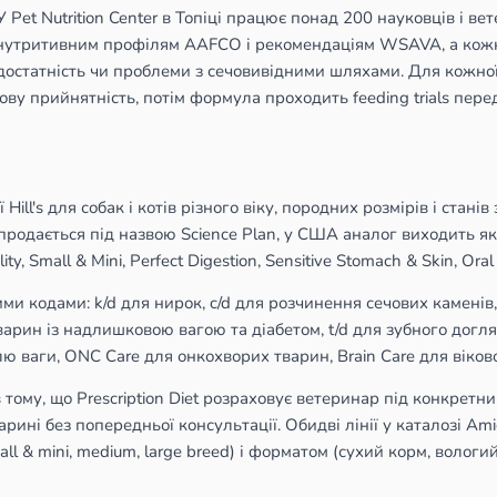
 У Pet Nutrition Center в Топіці працює понад 200 науковців і в
ють нутритивним профілям AAFCO і рекомендаціям WSAVA, а кож
едостатність чи проблеми з сечовивідними шляхами. Для кожно
кову прийнятність, потім формула проходить feeding trials пер
 Hill's для собак і котів різного віку, породних розмірів і стані
продається під назвою Science Plan, у США аналог виходить як S
ity, Small & Mini, Perfect Digestion, Sensitive Stomach & Skin, Oral
ними кодами: k/d для нирок, c/d для розчинення сечових каменів,
тварин із надлишковою вагою та діабетом, t/d для зубного догл
олю ваги, ONC Care для онкохворих тварин, Brain Care для вікової
в тому, що Prescription Diet розраховує ветеринар під конкретни
рині без попередньої консультації. Обидві лінії у каталозі Amig
ll & mini, medium, large breed) і форматом (сухий корм, вологий