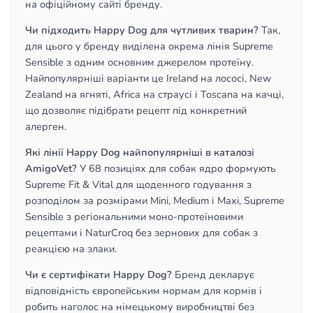
на офіційному сайті бренду.
Чи підходить Happy Dog для чутливих тварин?
Так,
для цього у бренду виділена окрема лінія Supreme
Sensible з одним основним джерелом протеїну.
Найпопулярніші варіанти це Ireland на лососі, New
Zealand на ягняті, Africa на страусі і Toscana на качці,
що дозволяє підібрати рецепт під конкретний
алерген.
Які лінії Happy Dog найпопулярніші в каталозі
AmigoVet?
У 68 позиціях для собак ядро формують
Supreme Fit & Vital для щоденного годування з
розподілом за розмірами Mini, Medium і Maxi, Supreme
Sensible з регіональними моно-протеїновими
рецептами і NaturCroq без зернових для собак з
реакцією на злаки.
Чи є сертифікати Happy Dog?
Бренд декларує
відповідність європейським нормам для кормів і
робить наголос на німецькому виробництві без