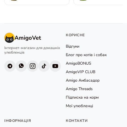
ягням та рисом для собак
собак, 800 г
малих порід, 100 г
КОРИСНЕ
AmigoVet
Відгуки
Інтернет-магазин для домашніх
улюбленців
Блог про котів і собак
AmigoBONUS
AmigoVIP CLUB
Amigo Амбасадор
Amigo Threads
Підписка на корм
Мої улюбленці
ІНФОРМАЦІЯ
КОНТАКТИ