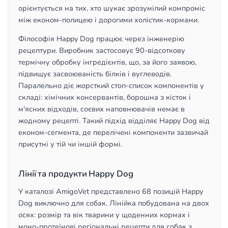
орієнтується на тих, хто шукає зрозумілий компроміс
між економ-полицею і дорогими холістик-кормами.
Філософія Happy Dog працює через інженерію
рецептури. Виробник застосовує 90-відсоткову
термічну обробку інгредієнтів, що, за його заявою,
підвищує засвоюваність білків і вуглеводів.
Паралельно діє жорсткий стоп-список компонентів у
складі: хімічних консервантів, борошна з кісток і
м'ясних відходів, соєвих наповнювачів немає в
жодному рецепті. Такий підхід відділяє Happy Dog від
економ-сегмента, де перелічені компоненти зазвичай
присутні у тій чи іншій формі.
Лінії та продукти Happy Dog
У каталозі AmigoVet представлено 68 позицій Happy
Dog виключно для собак. Лінійка побудована на двох
осях: розмір та вік тварини у щоденних кормах і
моно-протеїнові регіональні рецепти для собак з