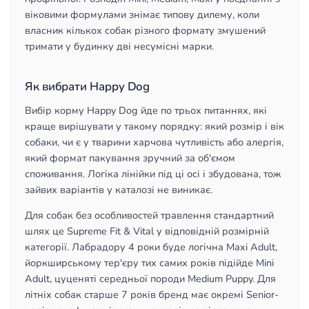
віковими формулами знімає типову дилему, коли
власник кількох собак різного формату змушений
тримати у будинку дві несумісні марки.
Як вибрати Happy Dog
Вибір корму Happy Dog йде по трьох питаннях, які
краще вирішувати у такому порядку: який розмір і вік
собаки, чи є у тварини харчова чутливість або алергія,
який формат пакування зручний за об'ємом
споживання. Логіка лінійки під ці осі і збудована, тож
зайвих варіантів у каталозі не виникає.
Для собак без особливостей травлення стандартний
шлях це Supreme Fit & Vital у відповідній розмірній
категорії. Лабрадору 4 роки буде логічна Maxi Adult,
йоркширському тер'єру тих самих років підійде Mini
Adult, цуценяті середньої породи Medium Puppy. Для
літніх собак старше 7 років бренд має окремі Senior-