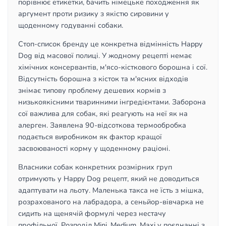
порівнює етикетки, бачить німецьке походження як
аргумент проти ризику з якістю сировини у
щоденному годуванні собаки.
Стоп-список бренду це конкретна відмінність Happy
Dog від масової полиці. У жодному рецепті немає
хімічних консервантів, м'ясо-кісткового борошна і сої.
Відсутність борошна з кісток та м'ясних відходів
знімає типову проблему дешевих кормів з
низькоякісними тваринними інгредієнтами. Заборона
сої важлива для собак, які реагують на неї як на
алерген. Заявлена 90-відсоткова термообробка
подається виробником як фактор кращої
засвоюваності корму у щоденному раціоні.
Власники собак конкретних розмірних груп
отримують у Happy Dog рецепт, який не доводиться
адаптувати на льоту. Маленька такса не їсть з мішка,
розрахованого на лабрадора, а сеньйор-вівчарка не
сидить на щенячій формулі через нестачу
профільної. Розподіл Mini, Medium, Maxi у поєднанні з