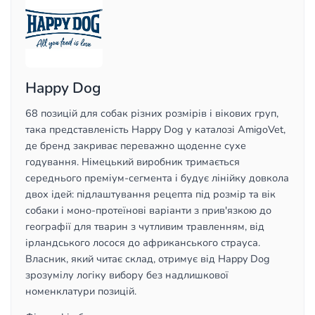
Happy Dog
68 позицій для собак різних розмірів і вікових груп,
така представленість Happy Dog у каталозі AmigoVet,
де бренд закриває переважно щоденне сухе
годування. Німецький виробник тримається
середнього преміум-сегмента і будує лінійку довкола
двох ідей: підлаштування рецепта під розмір та вік
собаки і моно-протеїнові варіанти з прив'язкою до
географії для тварин з чутливим травленням, від
ірландського лосося до африканського страуса.
Власник, який читає склад, отримує від Happy Dog
зрозумілу логіку вибору без надлишкової
номенклатури позицій.