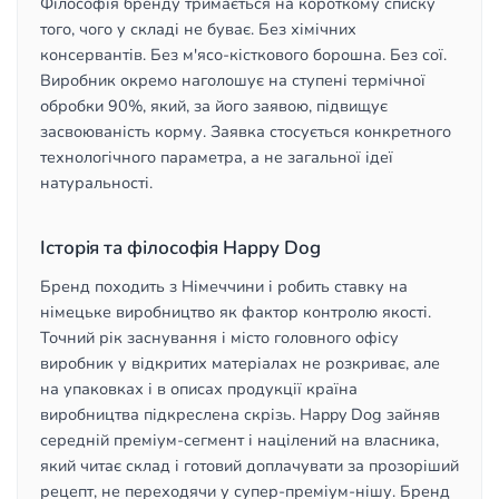
Філософія бренду тримається на короткому списку
того, чого у складі не буває. Без хімічних
консервантів. Без м'ясо-кісткового борошна. Без сої.
Виробник окремо наголошує на ступені термічної
обробки 90%, який, за його заявою, підвищує
засвоюваність корму. Заявка стосується конкретного
технологічного параметра, а не загальної ідеї
натуральності.
Історія та філософія Happy Dog
Бренд походить з Німеччини і робить ставку на
німецьке виробництво як фактор контролю якості.
Точний рік заснування і місто головного офісу
виробник у відкритих матеріалах не розкриває, але
на упаковках і в описах продукції країна
виробництва підкреслена скрізь. Happy Dog зайняв
середній преміум-сегмент і націлений на власника,
який читає склад і готовий доплачувати за прозоріший
рецепт, не переходячи у супер-преміум-нішу. Бренд