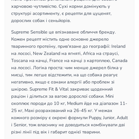
харчовою чутливістю. Сухі корми домінують у
структурі асортименту, є рецепти для цуценят,
дорослих собак і сеньйорів.
Supreme Sensible це впізнаване обличчя бренду.
Кожен рецепт містить одне основне джерело
тваринного протеїну, прив'язане до географії: Ireland
на лососі, New Zealand на ягняті, Africa на страусі,
Toscana на качці, France на качці з картоплею, Canada
на лососі. Логіка проста: чим менше джерел білка у
мисці, тим легше відстежити, на що собака реагує
негативно, якщо є ознаки алергії або проблем зі
шкірою. Supreme Fit & Vital закриває щоденний
раціон і ділиться за вагою дорослої собаки. Mini
охоплює породи до 10 кг, Medium йде на діапазон 11-
25 кг, Maxi розрахований на 26-45 кг. У межах
кожного розміру є окремі формули Puppy, Junior, Adult
і Senior, тож власнику не доводиться комбінувати дві
різні лінії під вік і габарит однієї тварини.