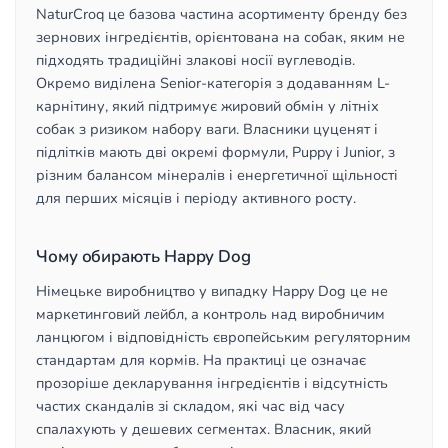
NaturCroq це базова частина асортименту бренду без
зернових інгредієнтів, орієнтована на собак, яким не
підходять традиційні злакові носії вуглеводів.
Окремо виділена Senior-категорія з додаванням L-
карнітину, який підтримує жировий обмін у літніх
собак з ризиком набору ваги. Власники цуценят і
підлітків мають дві окремі формули, Puppy і Junior, з
різним балансом мінералів і енергетичної щільності
для перших місяців і періоду активного росту.
Чому обирають Happy Dog
Німецьке виробництво у випадку Happy Dog це не
маркетинговий лейбл, а контроль над виробничим
ланцюгом і відповідність європейським регуляторним
стандартам для кормів. На практиці це означає
прозоріше декларування інгредієнтів і відсутність
частих скандалів зі складом, які час від часу
спалахують у дешевих сегментах. Власник, який