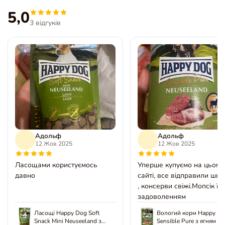
5,0
3 відгуків
Адольф
Адольф
12 Жов 2025
12 Жов 2025
Ласощами користуємось
Уперше купуємо на цьому
давно
сайті, все відправили шв
, консерви свіжі.Мопсік їв 
задоволенням
Ласощі Happy Dog Soft
Вологий корм Happy D
Snack Mini Neuseeland з
Sensible Pure з ягням дл