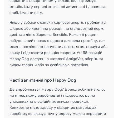
варіанти з L-карнітином у складі, що підтримує
метаболізм у періоді зниженої активності і допомагає
стабілізувати вагу.
Якщо у собаки є ознаки харчової алергії, проблеми зі
шкірою або хронічна реакція на стандартний корм,
дивіться лінію Supreme Sensible. Кожен її рецепт
побудований навколо одного джерела протеїну, тож
можна послідовно тестувати лосось, ягня, страуса або
качку і відстежити реакцію тварини. Усі 68 позицій
Happy Dog доступні в каталозі AmigoVet, оберіть за
видом тварини або за особливою потребою.
Часті запитання про Happy Dog
Де виробляється Happy Dog?
Бренд робить наголос
на німецькому виробництві і підкреслює це на
упаковках та в офіційних описах продукції.
Конкретне місто заводу у відкритих матеріалах
виробник не вказує, точну адресу можна перевірити