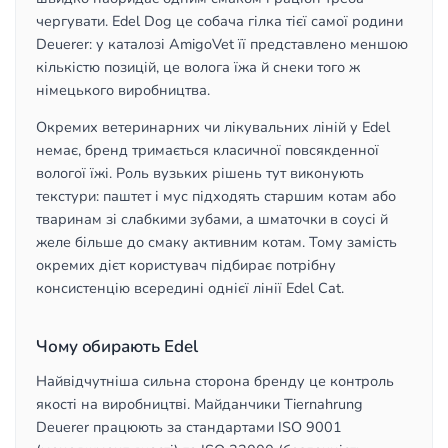
чергувати. Edel Dog це собача гілка тієї самої родини
Deuerer: у каталозі AmigoVet її представлено меншою
кількістю позицій, це волога їжа й снеки того ж
німецького виробництва.
Окремих ветеринарних чи лікувальних ліній у Edel
немає, бренд тримається класичної повсякденної
вологої їжі. Роль вузьких рішень тут виконують
текстури: паштет і мус підходять старшим котам або
тваринам зі слабкими зубами, а шматочки в соусі й
желе більше до смаку активним котам. Тому замість
окремих дієт користувач підбирає потрібну
консистенцію всередині однієї лінії Edel Cat.
Чому обирають Edel
Найвідчутніша сильна сторона бренду це контроль
якості на виробництві. Майданчики Tiernahrung
Deuerer працюють за стандартами ISO 9001