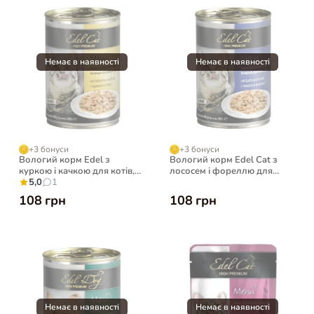
+3 бонуси
+3 бонуси
Вологий корм Edel з
Вологий корм Edel Cat з
куркою і качкою для котів,
лососем і фореллю для
400 г
5,0
1
котів, 400 г
108 грн
108 грн