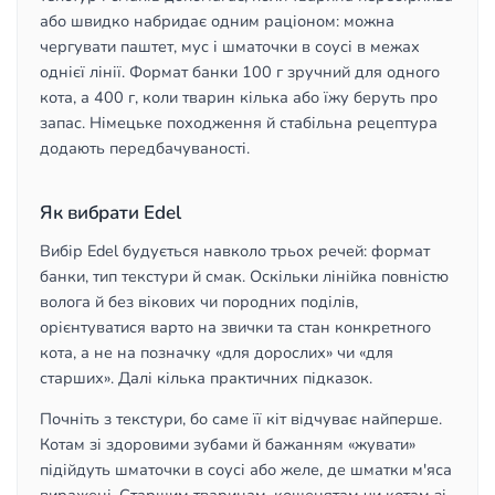
або швидко набридає одним раціоном: можна
чергувати паштет, мус і шматочки в соусі в межах
однієї лінії. Формат банки 100 г зручний для одного
кота, а 400 г, коли тварин кілька або їжу беруть про
запас. Німецьке походження й стабільна рецептура
додають передбачуваності.
Як вибрати Edel
Вибір Edel будується навколо трьох речей: формат
банки, тип текстури й смак. Оскільки лінійка повністю
волога й без вікових чи породних поділів,
орієнтуватися варто на звички та стан конкретного
кота, а не на позначку «для дорослих» чи «для
старших». Далі кілька практичних підказок.
Почніть з текстури, бо саме її кіт відчуває найперше.
Котам зі здоровими зубами й бажанням «жувати»
підійдуть шматочки в соусі або желе, де шматки м'яса