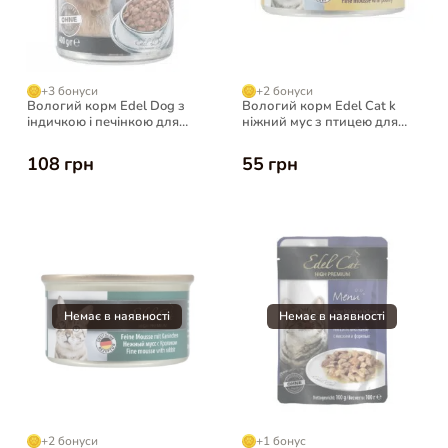
+3 бонуси
+2 бонуси
Вологий корм Edel Dog з
Вологий корм Edel Cat k
індичкою і печінкою для
ніжний мус з птицею для
собак, 400 г
котів, 85 г
108 грн
55 грн
+2 бонуси
+1 бонус