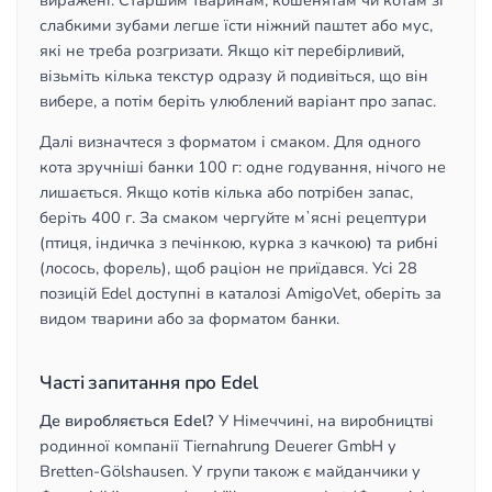
виражені. Старшим тваринам, кошенятам чи котам зі
слабкими зубами легше їсти ніжний паштет або мус,
які не треба розгризати. Якщо кіт перебірливий,
візьміть кілька текстур одразу й подивіться, що він
вибере, а потім беріть улюблений варіант про запас.
Далі визначтеся з форматом і смаком. Для одного
кота зручніші банки 100 г: одне годування, нічого не
лишається. Якщо котів кілька або потрібен запас,
беріть 400 г. За смаком чергуйте мʼясні рецептури
(птиця, індичка з печінкою, курка з качкою) та рибні
(лосось, форель), щоб раціон не приїдався. Усі 28
позицій Edel доступні в каталозі AmigoVet, оберіть за
видом тварини або за форматом банки.
Часті запитання про Edel
Де виробляється Edel?
У Німеччині, на виробництві
родинної компанії Tiernahrung Deuerer GmbH у
Bretten-Gölshausen. У групи також є майданчики у