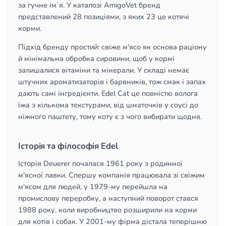
за гучне імʼя. У каталозі AmigoVet бренд
представлений 28 позиціями, з яких 23 це котячі
корми.
Підхід бренду простий: свіже м'ясо як основа раціону
й мінімальна обробка сировини, щоб у кормі
залишалися вітаміни та мінерали. У складі немає
штучних ароматизаторів і барвників, тож смак і запах
дають самі інгредієнти. Edel Cat це повністю волога
їжа з кількома текстурами, від шматочків у соусі до
ніжного паштету, тому коту є з чого вибирати щодня.
Історія та філософія Edel
Історія Deuerer почалася 1961 року з родинної
м'ясної лавки. Спершу компанія працювала зі свіжим
м'ясом для людей, у 1979-му перейшла на
промислову переробку, а наступний поворот стався
1988 року, коли виробництво розширили на корми
для котів і собак. У 2001-му фірма дістала теперішню