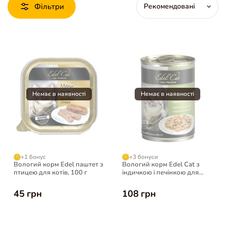
Фільтри
+1 бонус
+3 бонуси
Вологий корм Edel паштет з
Вологий корм Edel Cat з
птицею для котів, 100 г
індичкою і печінкою для
котів, 400 г
45 грн
108 грн