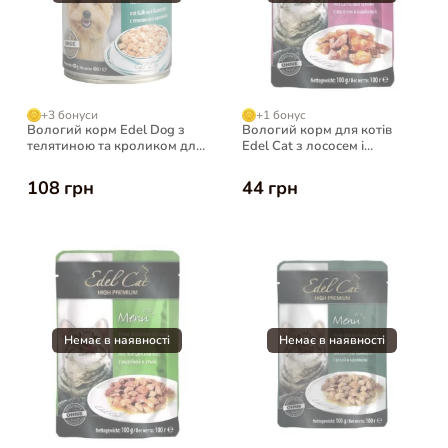
+3 бонуси
+1 бонус
Вологий корм Edel Dog з
Вологий корм для котів
телятиною та кроликом для
Edel Cat з лососем і
собак, 400 г
камбалою у желе, 100 г
108 грн
44 грн