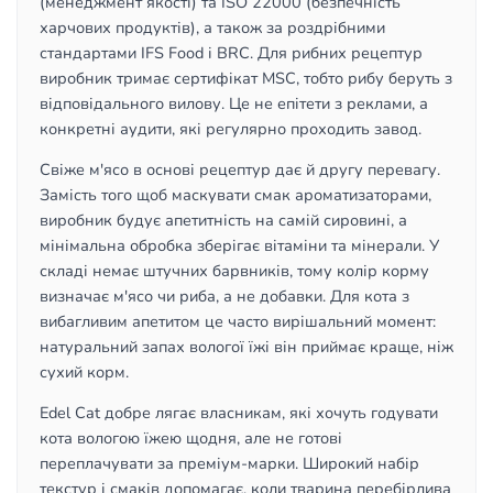
(менеджмент якості) та ISO 22000 (безпечність
харчових продуктів), а також за роздрібними
стандартами IFS Food і BRC. Для рибних рецептур
виробник тримає сертифікат MSC, тобто рибу беруть з
відповідального вилову. Це не епітети з реклами, а
конкретні аудити, які регулярно проходить завод.
Свіже м'ясо в основі рецептур дає й другу перевагу.
Замість того щоб маскувати смак ароматизаторами,
виробник будує апетитність на самій сировині, а
мінімальна обробка зберігає вітаміни та мінерали. У
складі немає штучних барвників, тому колір корму
визначає м'ясо чи риба, а не добавки. Для кота з
вибагливим апетитом це часто вирішальний момент:
натуральний запах вологої їжі він приймає краще, ніж
сухий корм.
Edel Cat добре лягає власникам, які хочуть годувати
кота вологою їжею щодня, але не готові
переплачувати за преміум-марки. Широкий набір
текстур і смаків допомагає, коли тварина перебірлива