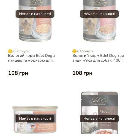
+3 бонуси
+3 бонуси
Вологий корм Edel Dog з
Вологий корм Edel Dog три
птицею та морквою для
види м'яса для собак, 400 г
собак, 400 г
108 грн
108 грн