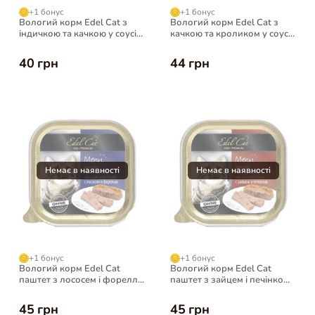
+1 бонус
+1 бонус
Вологий корм Edel Cat з
Вологий корм Edel Cat з
індичкою та качкою у соусі
качкою та кроликом у соусі
для котів, 100 г
для котів, 100 г
40 грн
44 грн
+1 бонус
+1 бонус
Вологий корм Edel Cat
Вологий корм Edel Cat
паштет з лососем і фореллю
паштет з зайцем і печінкою
для котів, 100 г
для котів, 100 г
45 грн
45 грн