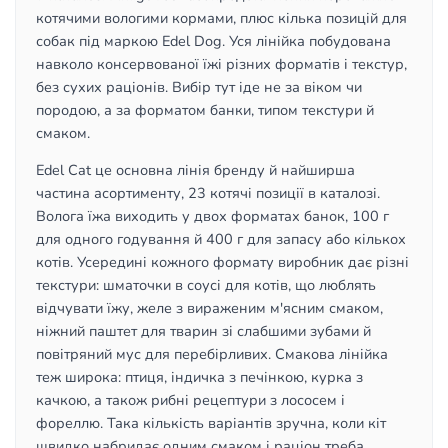
котячими вологими кормами, плюс кілька позицій для
собак під маркою Edel Dog. Уся лінійка побудована
навколо консервованої їжі різних форматів і текстур,
без сухих раціонів. Вибір тут іде не за віком чи
породою, а за форматом банки, типом текстури й
смаком.
Edel Cat це основна лінія бренду й найширша
частина асортименту, 23 котячі позиції в каталозі.
Волога їжа виходить у двох форматах банок, 100 г
для одного годування й 400 г для запасу або кількох
котів. Усередині кожного формату виробник дає різні
текстури: шматочки в соусі для котів, що люблять
відчувати їжу, желе з вираженим м'ясним смаком,
ніжний паштет для тварин зі слабшими зубами й
повітряний мус для перебірливих. Смакова лінійка
теж широка: птиця, індичка з печінкою, курка з
качкою, а також рибні рецептури з лососем і
фореллю. Така кількість варіантів зручна, коли кіт
швидко набридає одним смаком і раціон треба