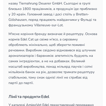
назву Tiernahrung Deuerer GmbH. Сьогодні в групі
близько 1800 працівників, а продукція їде приблизно
у 20 країн. Головний завод і досі стоїть у Bretten-
Gölshausen, поряд працюють майданчики у Фульді та
французькому Villeneuve-sur-Lot.
М'ясне коріння бренду визначає й рецептуру. Основа
кормів Edel Cat це свіже м'ясо, а сировину
обробляють мінімально, щоб зберегти поживні
речовини. Виробник свідомо відмовився від штучних
ароматизаторів і барвників: апетитність будують на
самих інгредієнтах, а не на добавках. Великий
масштаб виробництва, понад мільярд паучів і сотні
мільйонів банок на рік, дозволяє тримати рецептуру
стабільною, тому смак однієї лінії не стрибає від
партії до партії.
Лінії та продукти Edel
У каталозі AmigoVet Edel представлений переважно