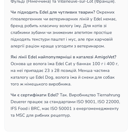
Фульді (Німеччина) та Villeneuve-sur-Lot (Франція).
Чи підходить Edel для чутливих тварин?
Окремих
гіпоалергенних чи ветеринарних ліній у Edel немає,
бренд робить класичну вологу їжу. Для котів зі
слабкими зубами чи зниженим апетитом простіше
підходять текстури паштет і мус, але при харчовій
алергії раціон краще узгодити з ветеринаром.
Які лінії Edel найпопулярніші в каталозі AmigoVet?
Основа це волога їжа Edel Cat у банках 100 г і 400 г,
на неї припадає 23 з 28 позицій. Менша частина
каталогу це Edel Dog, волога їжа й снеки для собак
того ж німецького виробника.
Чи є сертифікати Edel?
Так. Виробництво Tiernahrung
Deuerer працює за стандартами ISO 9001, ISO 22000,
IFS Food і BRC, має ISO 50001 з енергоменеджменту
та MSC для рибних рецептур.