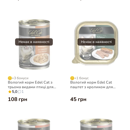
+3 бонуси
+1 бонус
Вологий корм Edel Cat з
Вологий корм Edel Cat
трьома видами птиці для
паштет з кроликом для
котів, 400 г
5,0
1
котів, 100 г
108 грн
45 грн