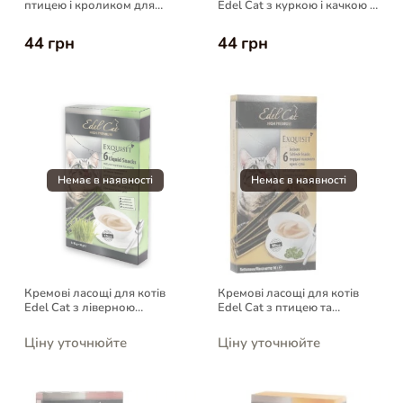
птицею і кроликом для
Edel Cat з куркою і качкою у
котів, 100 г
желе, 100 г
44 грн
44 грн
Кремові ласощі для котів
Кремові ласощі для котів
Edel Cat з ліверною
Edel Cat з птицею та
ковбасою та луговими
печінкою, 6 шт
травами, 6 шт
Ціну уточнюйте
Ціну уточнюйте