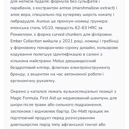
для метисів пуделя: формула без сульфатів і
парабенів, з екстрактом алтею (marshmallow extract) і
алое вера, спеціально під кучеряву шерсть кокапу і
лабрадудля. Aureus це преміум-ножиці грумера:
японська сталь VG10, твердість 62-63 HRC за
Роквеллом, є форма curved chunkers для філіровки.
Ember Collection вийшла у 2021 році, ножиці і гребінці
у фірмовому помаранчево-сірому дизайні, кольорове
кодування полегшує ідентифікацію в салоні з
кількома майстрами. Motus двошвидкісний
бездротовий кліпер, флагман електроінструменту
бренду, з акцентом на час автономної роботи і
ергономічну рукоятку.
Окремо у каталозі лежать вузькоспеціальні позиції з
Magic Formula. First Aid це медикований шампунь для
шкіри після травм або сильного подразнення,
заспокоює і відновлює бар'єр. De-Matt працює як
підготовчий продукт перед розчісуванням
довгошерстих порід типу афганської гончої або