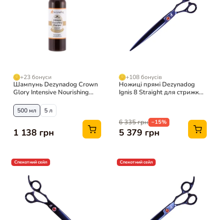
+23 бонуси
+108 бонусів
Шампунь Dezynadog Crown
Ножиці прямі Dezynadog
Glory Intensive Nourishing
Ignis 8 Straight для стрижки
інтенсивний живильний для
собак
собак
500 мл
5 л
6 335 грн
−15%
1 138 грн
5 379 грн
Спекотний сейл
Спекотний сейл