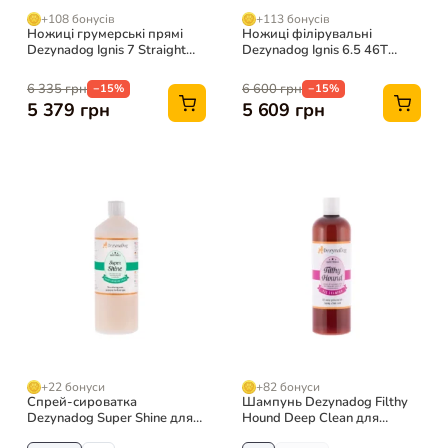
+108 бонусів
+113 бонусів
Ножиці грумерські прямі
Ножиці філірувальні
Dezynadog Ignis 7 Straight
Dezynadog Ignis 6.5 46T
Lefty для стрижки собак,
Blender для стрижки собак
для лівші
6 335 грн
6 600 грн
−15%
−15%
5 379 грн
5 609 грн
+22 бонуси
+82 бонуси
Спрей-сироватка
Шампунь Dezynadog Filthy
Dezynadog Super Shine для
Hound Deep Clean для
блиску шерсті для собак
глибокого очищення для