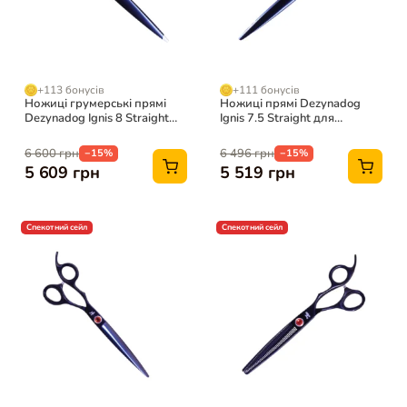
+113 бонусів
+111 бонусів
Ножиці грумерські прямі
Ножиці прямі Dezynadog
Dezynadog Ignis 8 Straight
Ignis 7.5 Straight для
Lefty для стрижки собак,
стрижки собак
для лівші
6 600 грн
6 496 грн
−15%
−15%
5 609 грн
5 519 грн
Спекотний сейл
Спекотний сейл