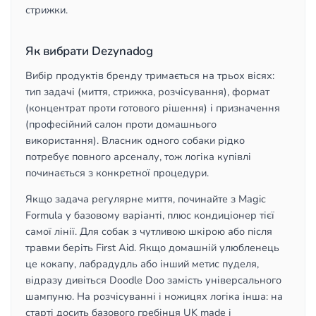
стрижки.
Як вибрати Dezynadog
Вибір продуктів бренду тримається на трьох вісях:
тип задачі (миття, стрижка, розчісування), формат
(концентрат проти готового рішення) і призначення
(професійний салон проти домашнього
використання). Власник одного собаки рідко
потребує повного арсеналу, тож логіка купівлі
починається з конкретної процедури.
Якщо задача регулярне миття, починайте з Magic
Formula у базовому варіанті, плюс кондиціонер тієї
самої лінії. Для собак з чутливою шкірою або після
травми беріть First Aid. Якщо домашній улюбленець
це кокапу, лабрадудль або інший метис пуделя,
відразу дивіться Doodle Doo замість універсального
шампуню. На розчісуванні і ножицях логіка інша: на
старті досить базового гребінця UK made і