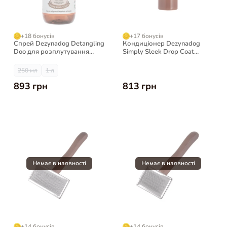
+18 бонусів
+17 бонусів
Спрей Dezynadog Detangling
Кондиціонер Dezynadog
Doo для розплутування
Simply Sleek Drop Coat
ковтунів для собак з
проти електризації шерсті
кучерявою шерстю
для собак, 450 мл
250 мл
1 л
893 грн
813 грн
+14 бонусів
+14 бонусів