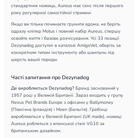
стандартних ножиць, Aureus має сенс після першого
року регулярної самостійної стрижки.
Якщо ви тільки починаєте грумити вдома, не беріть
одразу кліпер Motus і повний набір Aureus, спершу
освойте миття і базове розчісування. Усі 33 позиції
Dezynadog доступні в каталозі AmigoVet, оберіть за
конкретним типом інструменту або шампунь під
шерсть вашої породи.
Часті запитання про Dezynadog
Де виробляється Dezynadog?
Бренд заснований у
1957 році у Великій Британії. Зараз входить у групу
Nexus Pet Brands Europe з офісами у Ballymoney
(Північна Ірландія) і Moen (Бельгія). Гребінці
виробляються у Великій Британії (UK made), ножиці
Aureus робляться з японської сталі VG10 за
британським дизайном.