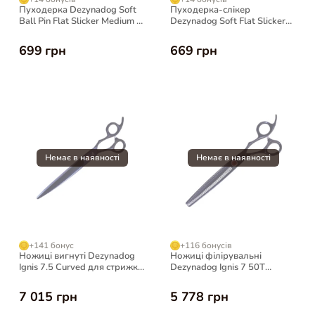
Пуходерка Dezynadog Soft
Пуходерка-слікер
Ball Pin Flat Slicker Medium з
Dezynadog Soft Flat Slicker
кульковими штифтами для
Small пласка з кульковими
собак
штифтами для собак
699 грн
669 грн
+141 бонус
+116 бонусів
Ножиці вигнуті Dezynadog
Ножиці філірувальні
Ignis 7.5 Curved для стрижки
Dezynadog Ignis 7 50T
собак
Blender для стрижки собак
7 015 грн
5 778 грн