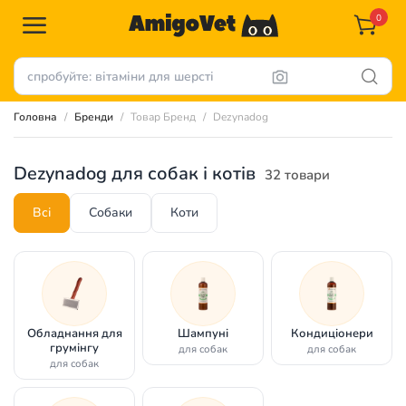
0
Головна
Бренди
Товар Бренд
Dezynadog
Dezynadog для собак і котів
32 товари
Всі
Собаки
Коти
Обладнання для
Шампуні
Кондиціонери
грумінгу
для собак
для собак
для собак