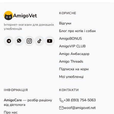
КОРИСНЕ
AmigoVet
Відгуки
Інтернет-магазин для домашніх
улюбленців
Блог про котів і собак
AmigoBONUS
AmigoVIP CLUB
Amigo Амбасадор
Amigo Threads
Підписка на корм
Мої улюбленці
ІНФОРМАЦІЯ
КОНТАКТИ
AmigoCare
— розбір раціону
+38 (093) 754-5063
від дієтолога
woof@amigovet.net
Про нас