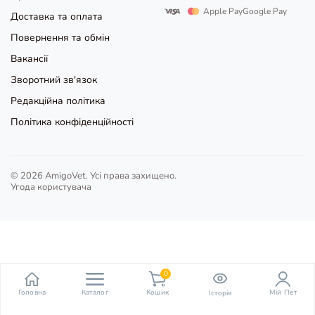
Apple Pay
Google Pay
Доставка та оплата
Повернення та обмін
Вакансії
Зворотний зв'язок
Редакційна політика
Політика конфіденційності
© 2026 AmigoVet. Усі права захищено.
Угода користувача
0
пункт
Головна
Каталог
Кошик
Мій Пет
Історія