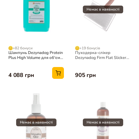
+82 бонуси
+19 бонусів
Шампунь Dezynadog Protein
Пуходерка-слікер
Plus High Volume для об'єму
Dezynadog Firm Flat Slicker
шерсті для собак та котів, 5
Large пласка для хвилястої
л
шерсті собак
4 088 грн
905 грн