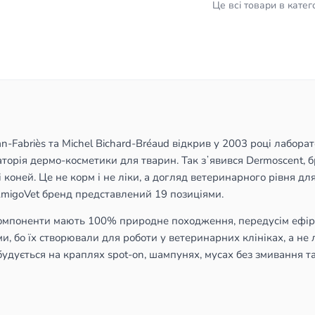
Це всі товари в катего
han-Fabriès та Michel Bichard-Bréaud відкрив у 2003 році лабо
аторія дермо-косметики для тварин. Так зʼявився Dermoscent, б
і коней. Це не корм і не ліки, а догляд ветеринарного рівня дл
 AmigoVet бренд представлений 19 позиціями.
компоненти мають 100% природне походження, передусім ефірні о
и, бо їх створювали для роботи у ветеринарних клініках, а н
удується на краплях spot-on, шампунях, мусах без змивання та 