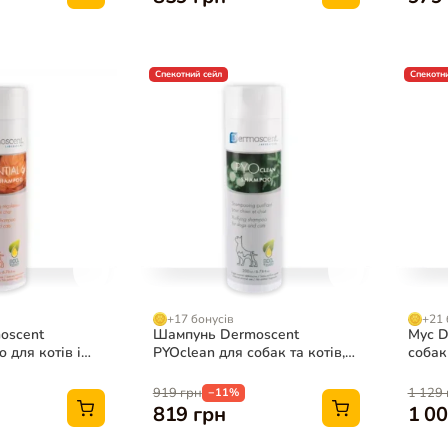
Спекотний сейл
Спекотни
+17 бонусів
+21 
oscent
Шампунь Dermoscent
Мус D
o для котів і
PYOclean для собак та котів,
собак 
200 мл
919 грн
1 129 
−11%
819 грн
1 00