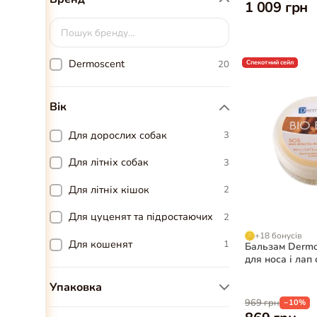
1 009 грн
Dermoscent
20
Спекотний сейл
Вік
Для дорослих собак
3
Для літніх собак
3
Для літніх кішок
2
Для цуценят та підростаючих
2
+18 бонусів
Для кошенят
1
Бальзам Dermo
для носа і лап 
Упаковка
969 грн
−10%
1 саше
1