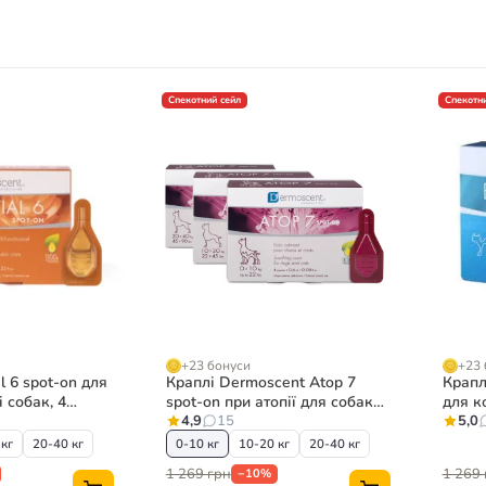
Спекотний сейл
Спекотни
+23 бонуси
+23 
l 6 spot-on для
Краплі Dermoscent Atop 7
Крапл
 собак, 4
spot-on при атопії для собак
для ко
та котів, 4 піпетки
4,9
15
5,0
 кг
20-40 кг
0-10 кг
10-20 кг
20-40 кг
1 269 грн
1 269 
−10%