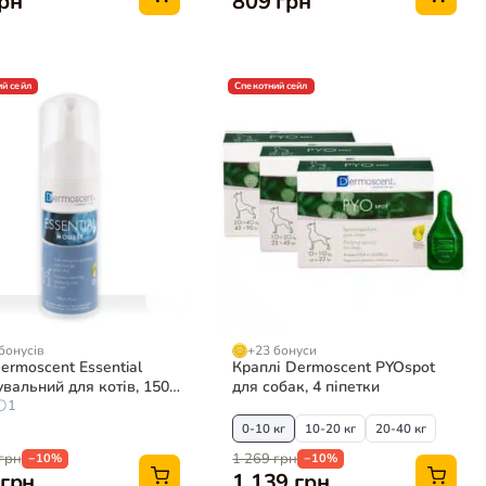
грн
809 грн
й сейл
Спекотний сейл
бонусів
+23 бонуси
ermoscent Essential
Краплі Dermoscent PYOspot
вальний для котів, 150
для собак, 4 піпетки
1
0-10 кг
10-20 кг
20-40 кг
грн
1 269 грн
−10%
−10%
 грн
1 139 грн