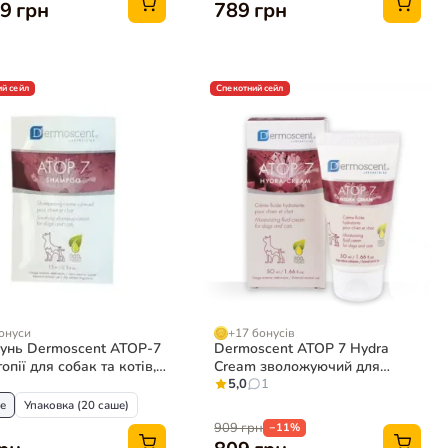
9 грн
789 грн
й сейл
Спекотний сейл
онуси
+17 бонусів
нь Dermoscent ATOP-7
Dermoscent ATOP 7 Hydra
опії для собак та котів,
Cream зволожуючий для
по 15 мл
собак та котів
5,0
1
е
Упаковка (20 саше)
909 грн
−11%