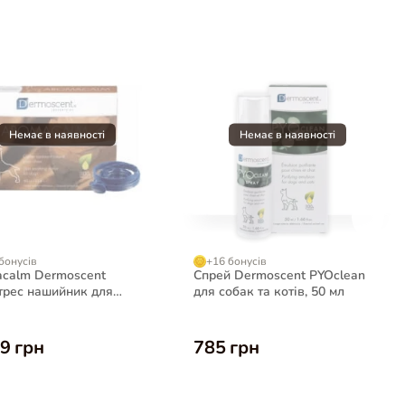
бонусів
+16 бонусів
calm Dermoscent
Спрей Dermoscent PYOclean
трес нашийник для
для собак та котів, 50 мл
9 грн
785 грн