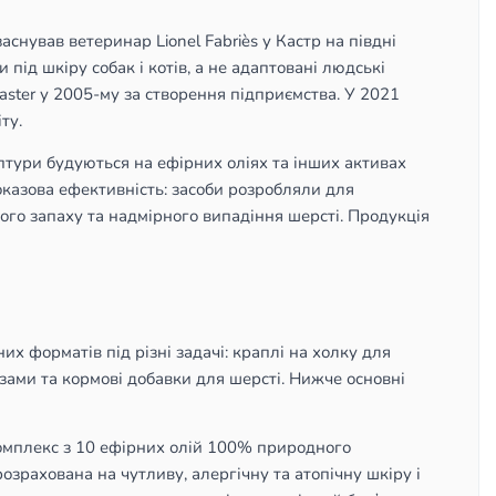
аснував ветеринар Lionel Fabriès у Кастр на півдні
під шкіру собак і котів, а не адаптовані людські
aster у 2005-му за створення підприємства. У 2021
ту.
тури будуються на ефірних оліях та інших активах
казова ефективність: засоби розробляли для
ного запаху та надмірного випадіння шерсті. Продукція
их форматів під різні задачі: краплі на холку для
зами та кормові добавки для шерсті. Нижче основні
 комплекс з 10 ефірних олій 100% природного
зрахована на чутливу, алергічну та атопічну шкіру і