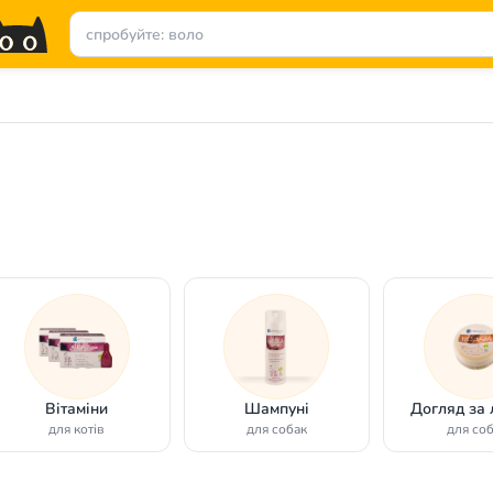
Вітаміни
Шампуні
Догляд за
для котів
для собак
для со