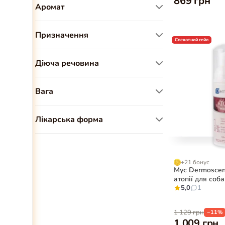
869 грн
Аромат
Упаковка (20 саше)
1
Без аромату
2
Призначення
Спекотний сейл
Для шкіри та шерсті
4
Діюча речовина
Омега-3, -6, -9
4
Вага
10-20 кг
3
Лікарська форма
0-10 кг
3
Краплі на холку
4
20-40 кг
2
+21 бонус
Мус Dermoscen
атопії для соба
мл
5,0
1
1 129 грн
−11%
1 009 грн