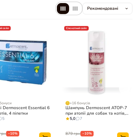
й сейл
Спекотний сейл
бонуси
+16 бонусів
і Dermoscent Essential 6
Шампунь Dermoscent ATOP-7
тів, 4 піпетки
при атопії для собак та котів,
5
200 мл
5,0
7
грн
879 грн
−10%
−10%