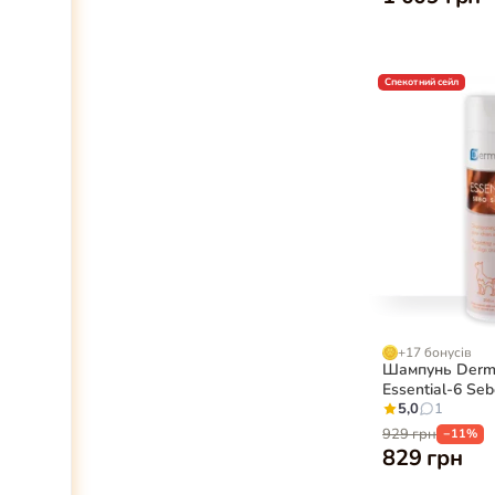
Спекотний сейл
+17 бонусів
Шампунь Derm
Essential-6 Seb
собак, 200 мл
5,0
1
929 грн
−11%
829 грн