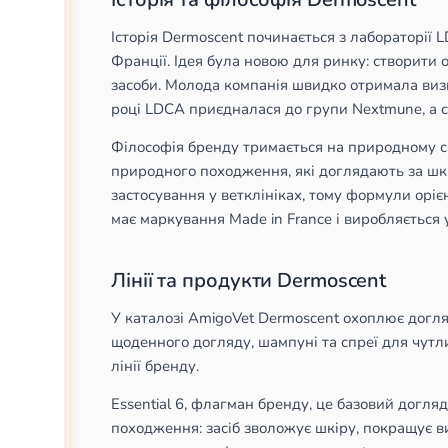
Історія Dermoscent починається з лабораторії L
Франції. Ідея була новою для ринку: створити 
засоби. Молода компанія швидко отримала визн
році LDCA приєдналася до групи Nextmune, а с
Філософія бренду тримається на природному с
природного походження, які доглядають за шк
застосування у ветклініках, тому формули оріє
має маркування Made in France і виробляється 
Лінії та продукти Dermoscent
У каталозі AmigoVet Dermoscent охоплює догляд 
щоденного догляду, шампуні та спреї для чутл
лінії бренду.
Essential 6, флагман бренду, це базовий догл
походження: засіб зволожує шкіру, покращує ви