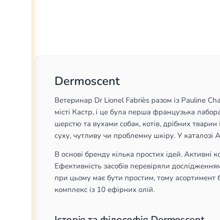
Dermoscent
Ветеринар Dr Lionel Fabriès разом із Pauline C
місті Кастр, і це була перша французька лабор
шерстю та вухами собак, котів, дрібних тварин 
суху, чутливу чи проблемну шкіру. У каталозі
В основі бренду кілька простих ідей. Активні 
Ефективність засобів перевіряли дослідженням
при цьому має бути простим, тому асортимент б
комплекс із 10 ефірних олій.
Історія та філософія Dermoscent