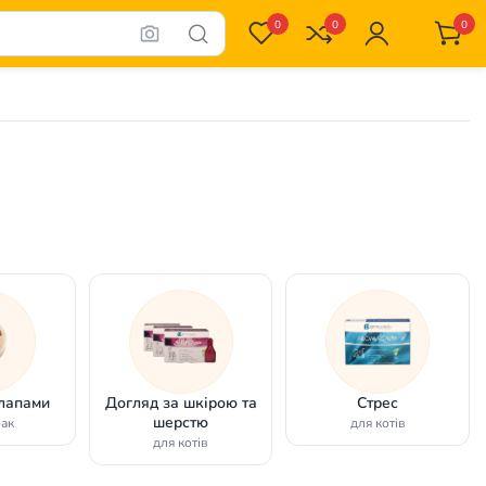
0
0
0
 лапами
Догляд за шкірою та
Стрес
шерстю
бак
для котів
для котів