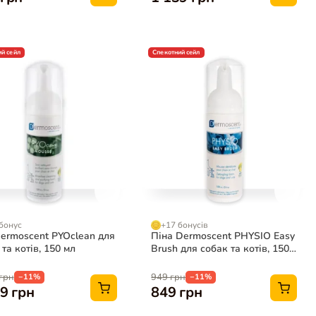
й сейл
Спекотний сейл
бонус
+17 бонусів
ermoscent PYOclean для
Піна Dermoscent PHYSIO Easy
та котів, 150 мл
Brush для собак та котів, 150
мл
грн
949 грн
−11%
−11%
9 грн
849 грн