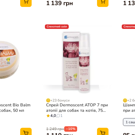
1 139 грн
1 13
Спекотний сейл
Спекотни
+23 бонуси
+2 б
scent Bio Balm
Спрей Dermoscent ATOP 7 при
Шампу
собак, 50 мл
атопії для собак та котів, 75
при ат
мл
4,0
1
саше 
1 саш
1 249 грн
−10%