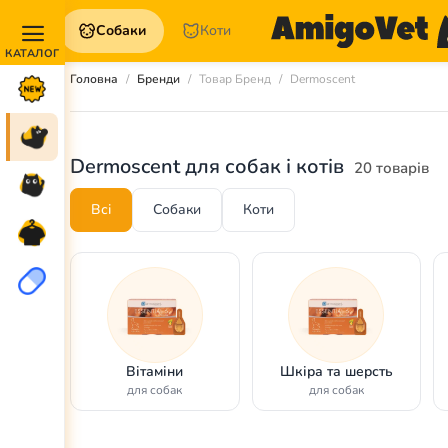
Собаки
Коти
Акції та
Головна
Бренди
Товар Бренд
Dermoscent
Новинки
Собаки
Dermoscent для собак і котів
20 товарів
Коти
Всі
Собаки
Коти
Для
петперентів
Аптека
Вітаміни
Шкіра та шерсть
для собак
для собак