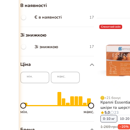
В наявності
Є в наявності
17
Спекотний сейл
Зі знижкою
Зі знижкою
17
Ціна
мін.
макс.
+21 бонус
Краплі Essentia
шкіри та шерсті
мін.
макс.
піпетки
5,0
23
0-10 кг
10-20
1 269 грн
−20%
Бренд