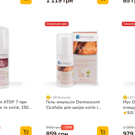
1 119 грн
85 
Спекотний сейл
Спекотни
+18 бонусів
+20 
t ATOP 7 при
Гель-емульсія Dermoscent
Мус D
к та котів, 150
Cicafolia для шкіри котів і
очищу
собак, 30 мл
мл
5,0
959 грн
1 089 
−10%
859 грн
979