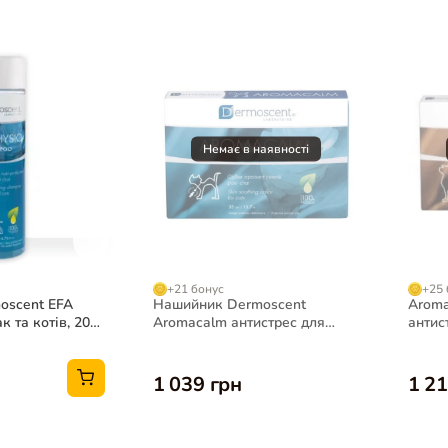
+21 бонус
+25 
oscent EFA
Нашийник Dermoscent
Aroma
к та котів, 200
Aromacalm антистрес для
антис
котів
собак
1 039 грн
1 21