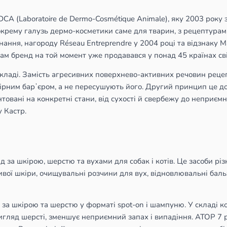
DCA (Laboratoire de Dermo-Cosmétique Animale), яку 2003 року з
окрему галузь дермо-косметики саме для тварин, з рецептурами 
ання, нагороду Réseau Entreprendre у 2004 році та відзнаку M
ам бренд на той момент уже продавався у понад 45 країнах сві
кладі. Замість агресивних поверхнево-активних речовин рецеп
ірним барʼєром, а не пересушують його. Другий принцип це до
нтовані на конкретні стани, від сухості й свербежу до неприєм
у Кастр.
за шкірою, шерстю та вухами для собак і котів. Це засоби різн
ивої шкіри, очищувальні розчини для вух, відновлювальні баль
яд за шкірою та шерстю у форматі spot-on і шампуню. У складі
гляд шерсті, зменшує неприємний запах і випадіння. ATOP 7 ро