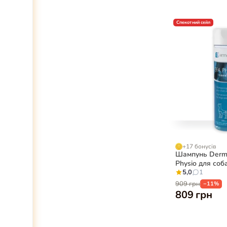
Спекотний сейл
+17 бонусів
Шампунь Derm
Physio для соба
мл
5,0
1
909 грн
−11%
809 грн