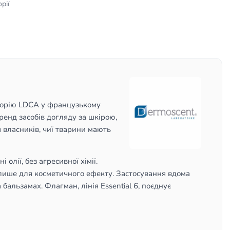
рії
раторію LDCA у французькому
ренд засобів догляду за шкірою,
я власників, чиї тварини мають
лії, без агресивної хімії.
е лише для косметичного ефекту. Застосування вдома
бальзамах. Флагман, лінія Essential 6, поєднує