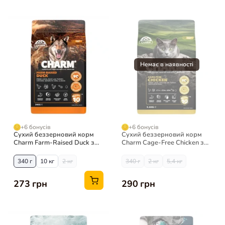
+6 бонусів
+6 бонусів
Сухий беззерновий корм
Сухий беззерновий корм
Charm Farm-Raised Duck з
Charm Cage-Free Chicken з
качкою для собак
куркою для котів
340 г
10 кг
2 кг
340 г
2 кг
5,4 кг
273 грн
290 грн