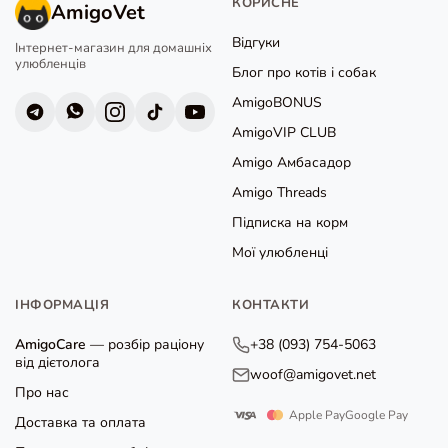
КОРИСНЕ
AmigoVet
Відгуки
Інтернет-магазин для домашніх
улюбленців
Блог про котів і собак
AmigoBONUS
AmigoVIP CLUB
Amigo Амбасадор
Amigo Threads
Підписка на корм
Мої улюбленці
ІНФОРМАЦІЯ
КОНТАКТИ
AmigoCare
— розбір раціону
+38 (093) 754-5063
від дієтолога
woof@amigovet.net
Про нас
Apple Pay
Google Pay
Доставка та оплата