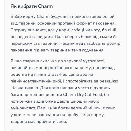
Як вибрати Charm
Вибір корму Charm будується навколо трьох речей:
вид тварини, основний протеїн і формат паковання.
Спершу визначте, кому корм, собаці чи коту, бо лінії
розведені за видами. Далі оберіть білок під смаки й
переносимість тварини. Насамкінець підберіть розмір
паковання під вагу тварини й темп годування.
Якщо тварина схильна до харчової чутливості,
починайте з монопротеїнового напряму, наприклад
рецепта на ягняті Grass-Fed Lamb або на
північноатлантичній рибі, і спостерігайте за реакцією
кілька тижнів. Для котів навпаки часто підходять
багатопротеїнові рецепти Charm Dry Cat Food, бо
чотири-сім видів білка дають ширший набір
амінокислот. Перш ніж брати великий мішок, є сенс
узяти менше паковання на пробу: смак корму
тварина має прийняти сама.