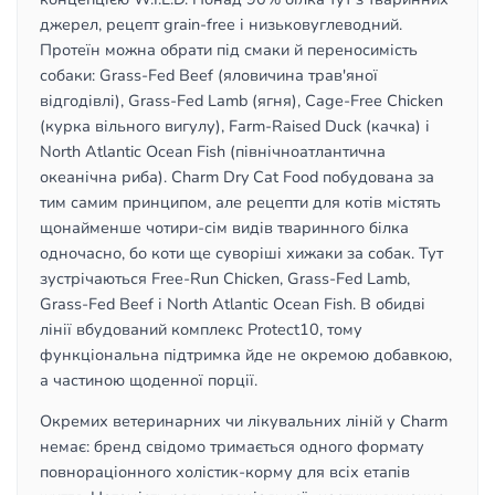
джерел, рецепт grain-free і низьковуглеводний.
Протеїн можна обрати під смаки й переносимість
собаки: Grass-Fed Beef (яловичина трав'яної
відгодівлі), Grass-Fed Lamb (ягня), Cage-Free Chicken
(курка вільного вигулу), Farm-Raised Duck (качка) і
North Atlantic Ocean Fish (північноатлантична
океанічна риба). Charm Dry Cat Food побудована за
тим самим принципом, але рецепти для котів містять
щонайменше чотири-сім видів тваринного білка
одночасно, бо коти ще суворіші хижаки за собак. Тут
зустрічаються Free-Run Chicken, Grass-Fed Lamb,
Grass-Fed Beef і North Atlantic Ocean Fish. В обидві
лінії вбудований комплекс Protect10, тому
функціональна підтримка йде не окремою добавкою,
а частиною щоденної порції.
Окремих ветеринарних чи лікувальних ліній у Charm
немає: бренд свідомо тримається одного формату
повнораціонного холістик-корму для всіх етапів