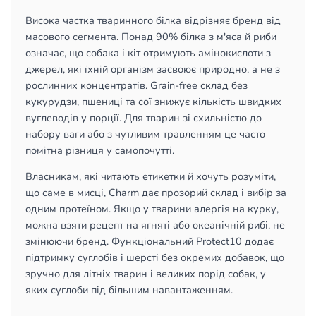
Висока частка тваринного білка відрізняє бренд від
масового сегмента. Понад 90% білка з м'яса й риби
означає, що собака і кіт отримують амінокислоти з
джерел, які їхній організм засвоює природно, а не з
рослинних концентратів. Grain-free склад без
кукурудзи, пшениці та сої знижує кількість швидких
вуглеводів у порції. Для тварин зі схильністю до
набору ваги або з чутливим травленням це часто
помітна різниця у самопочутті.
Власникам, які читають етикетки й хочуть розуміти,
що саме в мисці, Charm дає прозорий склад і вибір за
одним протеїном. Якщо у тварини алергія на курку,
можна взяти рецепт на ягняті або океанічній рибі, не
змінюючи бренд. Функціональний Protect10 додає
підтримку суглобів і шерсті без окремих добавок, що
зручно для літніх тварин і великих порід собак, у
яких суглоби під більшим навантаженням.