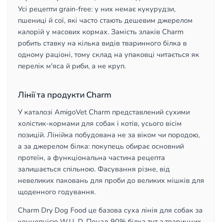
Усі рецепти grain-free: у них немає кукурудзи,
пшениці й сої, які часто стають дешевим джерелом
калорій у масових кормах. Замість злаків Charm
робить ставку на кілька видів тваринного білка в
одному раціоні, тому склад на упаковці читається як
перелік м'яса й риби, а не круп.
Лінії та продукти Charm
У каталозі AmigoVet Charm представлений сухими
холістик-кормами для собак і котів, усього вісім
позицій. Лінійка побудована не за віком чи породою,
а за джерелом білка: покупець обирає основний
протеїн, а функціональна частина рецепта
залишається спільною. Фасування різне, від
невеликих паковань для проби до великих мішків для
щоденного годування.
Charm Dry Dog Food це базова суха лінія для собак за
концепцією W.I.L.D. Понад 90% білка тут з тваринних