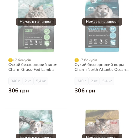
+7 бонусів
+7 бонусів
Сухий беззерновий корм
Сухий беззерновий корм
Charm Grass-Fed Lamb з
Charm North Atlantic Ocean
ягнятиною для котів
Fish з рибою для котів
340 г
2 кг
5,4 кг
340 г
2 кг
5,4 кг
306 грн
306 грн