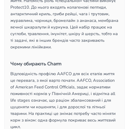
життя. Натомість роль «спеціальної» частини виконує
Protect10. До нього входять колагенові пептиди,
антарктичний криль, гриби рейші, чага і трутовик,
журавлина, чорниця, бромелайн з ананаса, мембрана
яєчної шкаралупи й куркума. Цей набір працює на
суглоби, травлення, імунітет, шкіру й шерсть, тобто на
ті задачі, які в інших брендів часто закривають
окремими лінійками.
Чому обирають Charm
Відповідність профілю AAFCO для всіх етапів життя
це перевага, з якої варто почати. AAFCO, Association
of American Feed Control Officials, задає нормативи
поживності кормів у Північній Америці, і відмітка all
life stages означає, що раціон збалансований і для
цуценяти чи кошеняти, і для дорослої та літньої
тварини. На практиці це знімає потребу часто міняти
корм з віком: одна формула покриває весь життєвий
цикл.