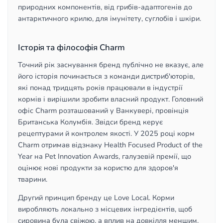
природних компонентів, від грибів-адаптогенів до
антарктичного крилю, для імунітету, суглобів і шкіри.
Історія та філософія Charm
Точний рік заснування бренд публічно не вказує, але
його історія починається з команди дистриб'юторів,
які понад тридцять років працювали в індустрії
кормів і вирішили зробити власний продукт. Головний
офіс Charm розташований у Ванкувері, провінція
Британська Колумбія. Звідси бренд керує
рецептурами й контролем якості. У 2025 році корм
Charm отримав відзнаку Health Focused Product of the
Year на Pet Innovation Awards, галузевій премії, що
оцінює нові продукти за користю для здоров'я
тварини.
Другий принцип бренду це Love Local. Корми
виробляють локально з місцевих інгредієнтів, щоб
сировина була свіжою, а вплив на довкілля меншим.