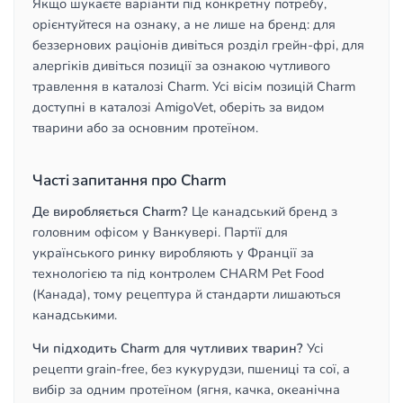
Якщо шукаєте варіанти під конкретну потребу,
орієнтуйтеся на ознаку, а не лише на бренд: для
беззернових раціонів дивіться розділ грейн-фрі, для
алергіків дивіться позиції за ознакою чутливого
травлення в каталозі Charm. Усі вісім позицій Charm
доступні в каталозі AmigoVet, оберіть за видом
тварини або за основним протеїном.
Часті запитання про Charm
Де виробляється Charm?
Це канадський бренд з
головним офісом у Ванкувері. Партії для
українського ринку виробляють у Франції за
технологією та під контролем CHARM Pet Food
(Канада), тому рецептура й стандарти лишаються
канадськими.
Чи підходить Charm для чутливих тварин?
Усі
рецепти grain-free, без кукурудзи, пшениці та сої, а
вибір за одним протеїном (ягня, качка, океанічна