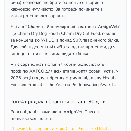
риба) дозволяє підібрати раціон для тварин з
харчовою чутливістю. За потреби починайте з
монопротеїнового варіанта.
Які лінії Charm найпопулярніші в каталозі AmigoVet?
Це Charm Dry Dog Food і Charm Dry Cat Food, обидві
за концепцією W.I.L.D. з понад 90% тваринного білка.
Для собак доступний вибір за одним протеїном, для
котів рецепти з кількома видами білка.
Чи є сертифікати Charm?
Корми відповідають
профілю AAFCO для всіх етапів життя собак і котів. У
2025 році продукт бренду отримав відзнаку Health
Focused Product of the Year на Pet Innovation Awards.
Топ-4 продажів Charm за останні 90 днів
Реальні дані з замовлень AmigoVet. Список
оновлюється щодня.
Сухий беззерновий корм Charm Grass-Fed Beef з