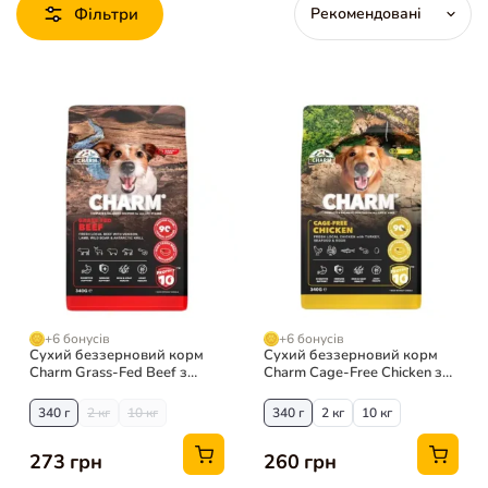
Фільтри
+6 бонусів
+6 бонусів
Сухий беззерновий корм
Сухий беззерновий корм
Charm Grass-Fed Beef з
Charm Cage-Free Chicken з
яловичиною для собак
куркою для собак
340 г
2 кг
10 кг
340 г
2 кг
10 кг
273 грн
260 грн