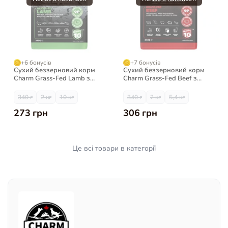
+6 бонусів
+7 бонусів
Сухий беззерновий корм
Сухий беззерновий корм
Charm Grass-Fed Lamb з
Charm Grass-Fed Beef з
ягнятиною для собак
яловичиною для котів
340 г
2 кг
10 кг
340 г
2 кг
5,4 кг
273 грн
306 грн
Це всі товари в категорії