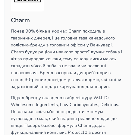
Charm
Понад 90% білка в кормах Charm походить з
тваринних джерел, і це головна теза канадського
холістик-бренду з головним офісом у Ванкувері.
Charm будує раціони навколо простої думки: собака і
кіт за природою хижаки, тому основу миски мають
складати м'ясо й риба, а не злаки чи рослинні
наповнювачі. Бренд заснували дистриб'ютори з
понад 30-річним досвідом у галузі кормів, які хотіли
задати інший стандарт харчування для тварин.
Підхід бренду вкладено в абревіатуру W.I.L.D.:
Wholesome Ingredients, Low Carbohydrates, Delicious.
Це означає свіжі м'ясні інгредієнти, мінімум
вуглеводів і смак, який тварина реально доїдає до
кінця. Поверх базової формули Charm додає
функціональний комплекс Protect10 з десяти