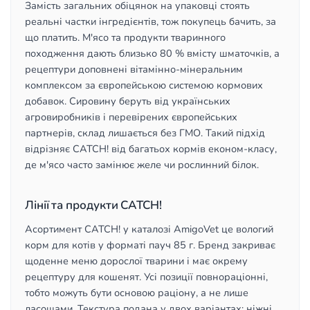
Замість загальних обіцянок на упаковці стоять
реальні частки інгредієнтів, тож покупець бачить, за
що платить. М'ясо та продукти тваринного
походження дають близько 80 % вмісту шматочків, а
рецептури доповнені вітамінно-мінеральним
комплексом за європейською системою кормових
добавок. Сировину беруть від українських
агровиробників і перевірених європейських
партнерів, склад лишається без ГМО. Такий підхід
відрізняє CATCH! від багатьох кормів економ-класу,
де м'ясо часто замінює желе чи рослинний білок.
Лінії та продукти CATCH!
Асортимент CATCH! у каталозі AmigoVet це вологий
корм для котів у форматі пауч 85 г. Бренд закриває
щоденне меню дорослої тварини і має окрему
рецептуру для кошенят. Усі позиції повнораціонні,
тобто можуть бути основою раціону, а не лише
ласощами. Текстура подана у двох варіантах: ніжні