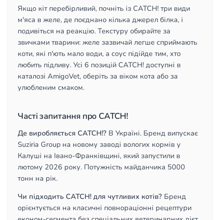
Якщо кіт перебірливий, почніть із CATCH! три види
м'яса в желе, де поєднано кілька джерел білка, і
подивіться на реакцію. Текстуру обирайте за
звичками тварини: желе зазвичай легше сприймають
коти, які п'ють мало води, а соус підійде тим, хто
любить підливу. Усі 6 позицій CATCH! доступні в
каталозі AmigoVet, оберіть за віком кота або за
улюбленим смаком.
Часті запитання про CATCH!
Де виробляється CATCH!?
В Україні. Бренд випускає
Suziria Group на новому заводі вологих кормів у
Калуші на Івано-Франківщині, який запустили в
лютому 2026 року. Потужність майданчика 5000
тонн на рік.
Чи підходить CATCH! для чутливих котів?
Бренд
орієнтується на класичні повнораціонні рецептури
економ-сегмента без спеціальних ветеринарних дієт.