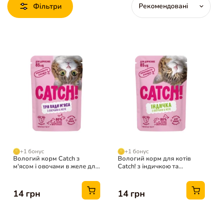
Фільтри
+1 бонус
+1 бонус
Вологий корм Catch з
Вологий корм для котів
м'ясом і овочами в желе для
Catch! з індичкою та
котів, 85 г
овочами в желе, 85 г
14 грн
14 грн