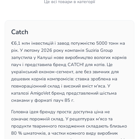
Це всі товари в категорії
Catch
€6,1 млн інвестицій і завод потужністю 5000 тонн на
рік. У лютому 2026 року компанія Suziria Group
запустила у Калуші нове виробництво вологих кормів
пауч і представила бренд CATCH! для котів. Це
український економ-сегмент, але без звичних для
дешевих кормів компромісів: ставка зроблена на
повнораціонний склад і високий вміст м'яса. У
каталозі AmigoVet бренд представлений шістьма
смаками у форматі пауч 85 г.
Головна ідея бренду проста: доступна ціна не
означає порожній склад. У рецептурах м'ясо та
продукти тваринного походження складають близько
80 % шматочків, а частки кожного виду виробник