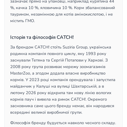
зазначає прямо на упаковці, наприклад курятина 44
%, качка 10 %, яловичина 10 %. Корм збалансований
таурином, незамінною для котів амінокислотою, і не
містить ГМО.
Історія та філософія CATCH!
За брендом CATCH! стоїть Suziria Group, українська
родинна компанія повного циклу, яку 1993 року
заснували Тетяна та Сергій Потапови у Харкові. З
2008 року група розвиває мережу зоомагазинів
MasterZoo, а згодом додала власне виробництво
кормів. У 2023 році компанія орендувала і запустила
майданчик у Калуші на вулиці Шахтарській, а в
лютому 2026 року відкрила там нову лінію вологих
кормів пауч і вивела на ринок CATCH!. Окремого
засновника саме цього бренду немає, він народився
всередині великої виробничої групи.
Філософія бренду будується навколо чесного складу.