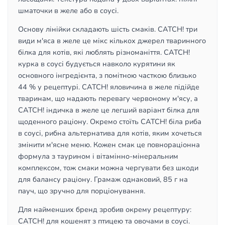
шматочки в желе або в соусі.
Основу лінійки складають шість смаків. CATCH! три
види м'яса в желе це мікс кількох джерел тваринного
білка для котів, які люблять різноманіття. CATCH!
курка в соусі будується навколо курятини як
основного інгредієнта, з помітною часткою близько
44 % у рецептурі. CATCH! яловичина в желе підійде
тваринам, що надають перевагу червоному м'ясу, а
CATCH! індичка в желе це легший варіант білка для
щоденного раціону. Окремо стоїть CATCH! біла риба
в соусі, рибна альтернатива для котів, яким хочеться
змінити м'ясне меню. Кожен смак це повнораціонна
формула з таурином і вітамінно-мінеральним
комплексом, тож смаки можна чергувати без шкоди
для балансу раціону. Грамаж однаковий, 85 г на
пауч, що зручно для порціонування.
Для найменших бренд зробив окрему рецептуру:
CATCH! для кошенят з птицею та овочами в соусі.