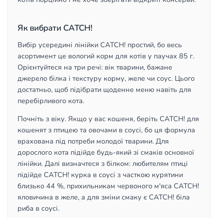
Як вибрати CATCH!
Вибір усередині лінійки CATCH! простий, бо весь
асортимент це вологий корм для котів у паучах 85 г.
Орієнтуйтеся на три речі: вік тварини, бажане
джерело білка і текстуру корму, желе чи соус. Цього
достатньо, щоб підібрати щоденне меню навіть для
перебірливого кота.
Почніть з віку. Якщо у вас кошеня, беріть CATCH! для
кошенят з птицею та овочами в соусі, бо ця формула
врахована під потреби молодої тварини. Для
дорослого кота підійде будь-який зі смаків основної
лінійки. Далі визначтеся з білком: любителям птиці
підійде CATCH! курка в соусі з часткою курятини
близько 44 %, прихильникам червоного м'яса CATCH!
яловичина в желе, а для зміни смаку є CATCH! біла
риба в соусі.