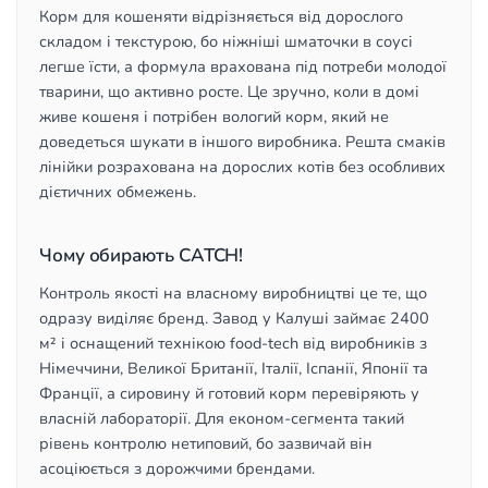
Корм для кошеняти відрізняється від дорослого
складом і текстурою, бо ніжніші шматочки в соусі
легше їсти, а формула врахована під потреби молодої
тварини, що активно росте. Це зручно, коли в домі
живе кошеня і потрібен вологий корм, який не
доведеться шукати в іншого виробника. Решта смаків
лінійки розрахована на дорослих котів без особливих
дієтичних обмежень.
Чому обирають CATCH!
Контроль якості на власному виробництві це те, що
одразу виділяє бренд. Завод у Калуші займає 2400
м² і оснащений технікою food-tech від виробників з
Німеччини, Великої Британії, Італії, Іспанії, Японії та
Франції, а сировину й готовий корм перевіряють у
власній лабораторії. Для економ-сегмента такий
рівень контролю нетиповий, бо зазвичай він
асоціюється з дорожчими брендами.