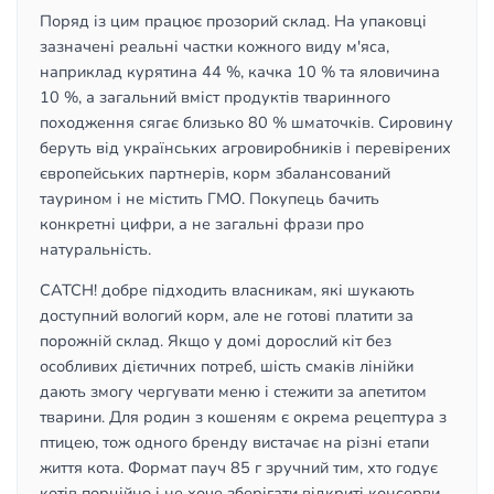
Поряд із цим працює прозорий склад. На упаковці
зазначені реальні частки кожного виду м'яса,
наприклад курятина 44 %, качка 10 % та яловичина
10 %, а загальний вміст продуктів тваринного
походження сягає близько 80 % шматочків. Сировину
беруть від українських агровиробників і перевірених
європейських партнерів, корм збалансований
таурином і не містить ГМО. Покупець бачить
конкретні цифри, а не загальні фрази про
натуральність.
CATCH! добре підходить власникам, які шукають
доступний вологий корм, але не готові платити за
порожній склад. Якщо у домі дорослий кіт без
особливих дієтичних потреб, шість смаків лінійки
дають змогу чергувати меню і стежити за апетитом
тварини. Для родин з кошеням є окрема рецептура з
птицею, тож одного бренду вистачає на різні етапи
життя кота. Формат пауч 85 г зручний тим, хто годує
котів порційно і не хоче зберігати відкриті консерви.