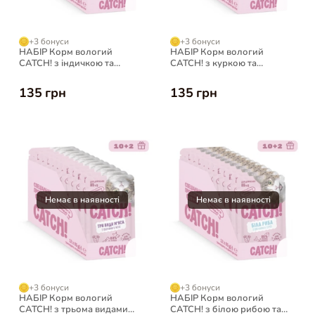
+3 бонуси
+3 бонуси
НАБІР Корм вологий
НАБІР Корм вологий
CATCH! з індичкою та
CATCH! з куркою та
овочами в желе, для
овочами в соусі, для
дорослих котів 85 г, 10+2
дорослих котів 85 г, 10+2
135 грн
135 грн
шт
шт
+3 бонуси
+3 бонуси
НАБІР Корм вологий
НАБІР Корм вологий
CATCH! з трьома видами
CATCH! з білою рибою та