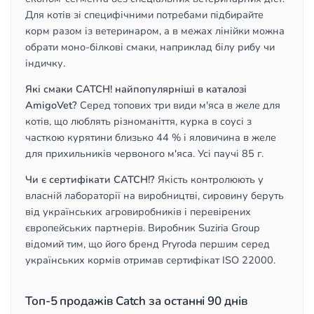
Для котів зі специфічними потребами підбирайте
корм разом із ветеринаром, а в межах лінійки можна
обрати моно-білкові смаки, наприклад білу рибу чи
індичку.
Які смаки CATCH! найпопулярніші в каталозі
AmigoVet?
Серед топових три види м'яса в желе для
котів, що люблять різноманіття, курка в соусі з
часткою курятини близько 44 % і яловичина в желе
для прихильників червоного м'яса. Усі паучі 85 г.
Чи є сертифікати CATCH!?
Якість контролюють у
власній лабораторії на виробництві, сировину беруть
від українських агровиробників і перевірених
європейських партнерів. Виробник Suziria Group
відомий тим, що його бренд Pryroda першим серед
українських кормів отримав сертифікат ISO 22000.
Топ-5 продажів Catch за останні 90 днів