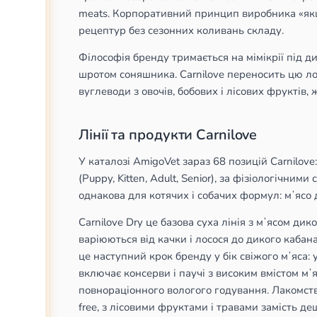
meats. Корпоративний принцип виробника «якщо
рецептур без сезонних коливань складу.
Філософія бренду тримається на мімікрії під дик
шротом соняшника. Carnilove переносить цю логі
вуглеводи з овочів, бобових і лісових фруктів,
Лінії та продукти Carnilove
У каталозі AmigoVet зараз 68 позицій Carnilove:
(Puppy, Kitten, Adult, Senior), за фізіологічними
однакова для котячих і собачих формул: мʼясо д
Carnilove Dry це базова суха лінія з мʼясом д
варіюються від качки і лосося до дикого кабана
це наступний крок бренду у бік свіжого мʼяса: 
включає консерви і паучі з високим вмістом м
повнораціонного вологого годування. Лакомства C
free, з лісовими фруктами і травами замість д