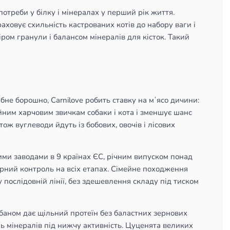
потреби у білку і мінералах у перший рік життя.
враховує схильність кастрованих котів до набору ваги і
іром гранули і балансом мінералів для кісток. Такий
бне борошно, Carnilove робить ставку на мʼясо дичини:
ійним харчовим звичкам собаки і кота і зменшує шанс
тож вуглеводи йдуть із бобових, овочів і лісових
ими заводами в 9 країнах ЄС, річним випуском понад
торний контроль на всіх етапах. Сімейне походження
послідовній лінії, без здешевлення складу під тиском
кабаном дає щільний протеїн без баластних зернових
філь мінералів під нижчу активність. Цуценята великих