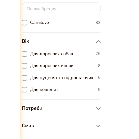
Carnilove
83
Вік
Для дорослих собак
26
Для дорослих кішок
8
Для цуценят та підростаючих
6
Для кошенят
5
Потреби
Беззернові
24
Смак
Без курки
20
Індичка
29