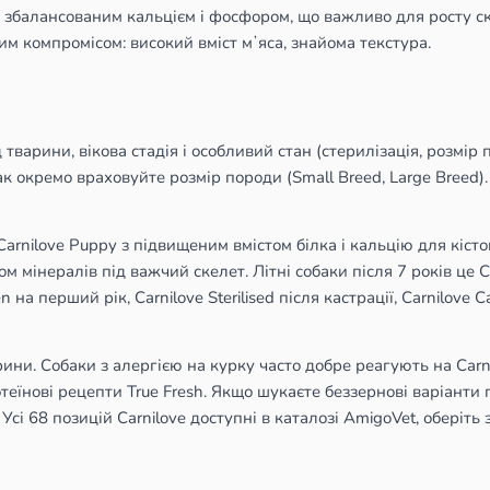
і збалансованим кальцієм і фосфором, що важливо для росту ск
им компромісом: високий вміст мʼяса, знайома текстура.
тварини, вікова стадія і особливий стан (стерилізація, розмір п
ак окремо враховуйте розмір породи (Small Breed, Large Breed)
Carnilove Puppy з підвищеним вмістом білка і кальцію для кісто
м мінералів під важчий скелет. Літні собаки після 7 років це 
ten на перший рік, Carnilove Sterilised після кастрації, Carnilov
рини. Собаки з алергією на курку часто добре реагують на Carn
нові рецепти True Fresh. Якщо шукаєте беззернові варіанти п
Усі 68 позицій Carnilove доступні в каталозі AmigoVet, оберіт