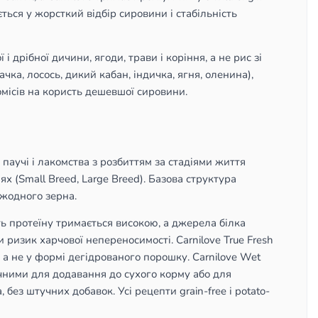
ся у жорсткий відбір сировини і стабільність
і дрібної дичини, ягоди, трави і коріння, а не рис зі
чка, лосось, дикий кабан, індичка, ягня, оленина),
ромісів на користь дешевшої сировини.
, паучі і лакомства з розбиттям за стадіями життя
ніях (Small Breed, Large Breed). Базова структура
 жодного зерна.
сть протеїну тримається високою, а джерела білка
и ризик харчової непереносимості. Carnilove True Fresh
, а не у формі дегідрованого порошку. Carnilove Wet
учними для додавання до сухого корму або для
 без штучних добавок. Усі рецепти grain-free і potato-