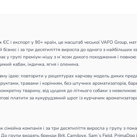
х ЄС і експорт у 90+ країн, це масштаб чеської VAFO Group, мат
 бізнес і за три десятиліття виросла до одного з найбільших 
ає у групі преміум-нішу з мʼясом дикого походження і повною 
дикий кабан, індичка, ягня і оленина.
оловну ідею: повторити у рецептурах харчову модель диких предк
уктами, травами і корінням, без штучних ароматизаторів, барвн
конкретну тварину, від цуценя до літнього собаки з невеликою 
 готові платити за кукурудзяний шрот із курчачим ароматизатор
 як сімейна компанія і за три десятиліття виросла у групу з по
о групи входять бренди Brit, Carnilove, Samʼs Field, PrimaDog і 