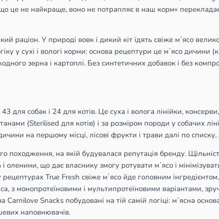
 це не найкраще, воно не потрапляє в наш корм» перекладаєть
ий раціон. У природі вовк і дикий кіт їдять свіже мʼясо великої 
ку у сухі і вологі корми: основа рецептури це мʼясо дичини (ка
 жодного зерна і картоплі. Без синтетичних добавок і без комп
 43 для собак і 24 для котів. Це суха і волога лінійки, консерви
 станами (Sterilised для котів) і за розміром породи у собачих лі
ичини на першому місці, лісові фрукти і трави далі по списку,
икого походження, на якій будувалася репутація бренду. Щільні
 і оленини, що дає власнику змогу ротувати мʼясо і мінімізуват
у рецептурах True Fresh свіже мʼясо йде головним інгредієнтом
ʼяса, з монопротеїновими і мультипротеїновими варіантами, зр
arnilove Snacks побудовані на тій самій логіці: мʼясна основа,
ешевих наповнювачів.