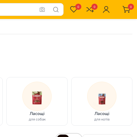
0
0
0
Ласощі
Ласощі
для собак
для котів