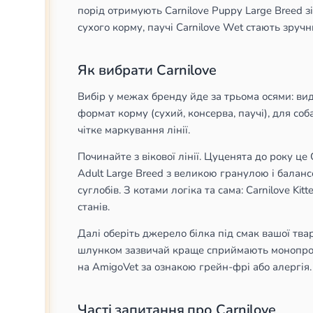
порід отримують Carnilove Puppy Large Breed з
сухого корму, паучі Carnilove Wet стають зручн
Як вибрати Carnilove
Вибір у межах бренду йде за трьома осями: вид 
формат корму (сухий, консерва, паучі), для соб
чітке маркування лінії.
Починайте з вікової лінії. Цуценята до року це 
Adult Large Breed з великою гранулою і балансо
суглобів. З котами логіка та сама: Carnilove Kit
станів.
Далі оберіть джерело білка під смак вашої тва
шлунком зазвичай краще сприймають монопротеї
на AmigoVet за ознакою грейн-фрі або алергія. 
Часті запитання про Carnilove