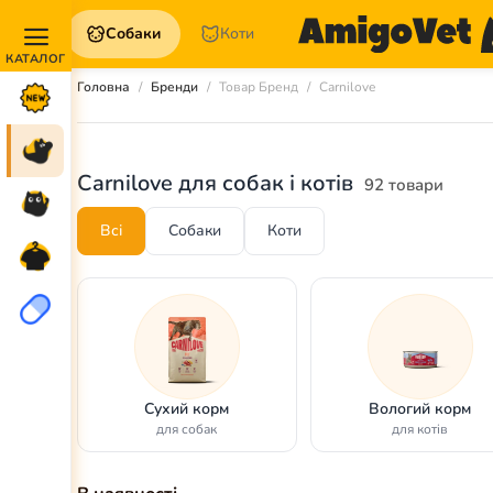
Собаки
Коти
Акції та
Головна
Бренди
Товар Бренд
Carnilove
Новинки
Собаки
Carnilove для собак і котів
92 товари
Коти
Всі
Собаки
Коти
Для
петперентів
Аптека
Сухий корм
Вологий корм
для собак
для котів