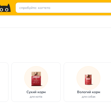
Сухий корм
Вологий корм
для котів
для собак