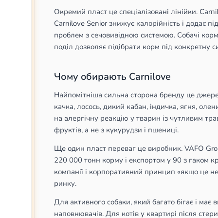
Окремий пласт це спеціалізовані лінійки. Carni
Carnilove Senior знижує калорійність і додає пі
проблем з сечовивідною системою. Собачі корми
поділ дозволяє підібрати корм під конкретну с
Чому обирають Carnilove
Найпомітніша сильна сторона бренду це джерела
качка, лосось, дикий кабан, індичка, ягня, ол
на алергічну реакцію у тварин із чутливим трав
фруктів, а не з кукурудзи і пшениці.
Ще один пласт переваг це виробник. VAFO Grou
220 000 тонн корму і експортом у 90 з гаком к
компанії і корпоративний принцип «якщо це не
ринку.
Для активного собаки, який багато бігає і має 
наповнювачів. Для котів у квартирі після стери