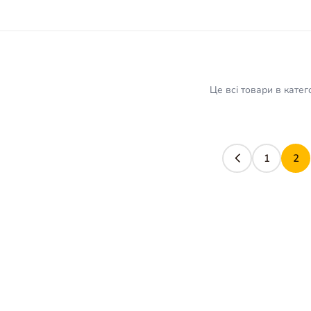
Це всі товари в катего
1
2