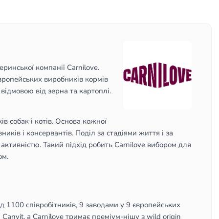
еринської компанії Carnilove.
європейських виробників кормів
відмовою від зерна та картоплі.
ів собак і котів. Основа кожної
иків і консервантів. Поділ за стадіями життя і за
активністю. Такий підхід робить Carnilove вибором для
ом.
над 1100 співробітників, 9 заводами у 9 європейських
Canvit, а Carnilove тримає преміум-нішу з wild origin