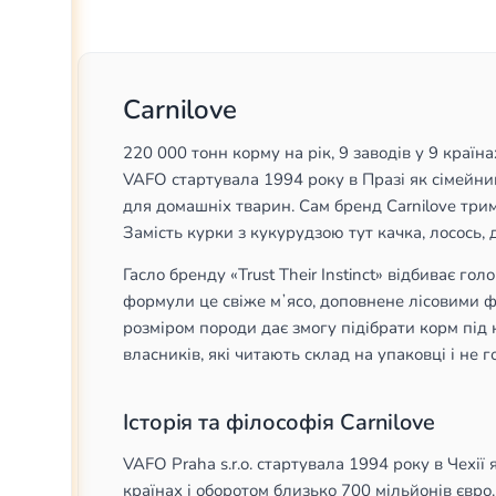
Набір
2
6 кг
10
Філе
9
1,4 кг
3
В соусі
8
більше
Carnilove
(
3
)
Шматочки
7
220 000 тонн корму на рік, 9 заводів у 9 країна
В желе
6
VAFO стартувала 1994 року в Празі як сімейний
для домашніх тварин. Сам бренд Carnilove трим
Замість курки з кукурудзою тут качка, лосось, 
Гасло бренду «Trust Their Instinct» відбиває г
формули це свіже мʼясо, доповнене лісовими фр
розміром породи дає змогу підібрати корм під 
власників, які читають склад на упаковці і не
Історія та філософія Carnilove
VAFO Praha s.r.o. стартувала 1994 року в Чехії
країнах і оборотом близько 700 мільйонів євро. Д