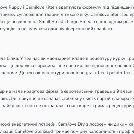
love Puppy і Carnilove Kitten адаптують формулу під підвищені 
дтримку суглобів для тварин літнього віку. Carnilove Sterilised 
 ще розділені на Small Breed і Large Breed з відповідним розм
итуацію, а не купувати один «універсальний» варіант.
 білка. У той час як мас-маркет кладе в рецептуру курку і ри
енина. Це дорожча сировина, але вона краще відповідає еволюц
ленням. До того ж рецептури повністю grain-free і potato-free, 
p не мала крафтова фірма, а європейський гравець з 9 власн
раїн. Для покупця це означає стабільну якість партій і лабора
 найкраще, воно не потрапляє в наш корм» тримає рецептури у 
високі енергетичні потреби, Carnilove Dry з лососем чи диким 
лізації Carnilove Sterilised тримає помірну калорійність і про