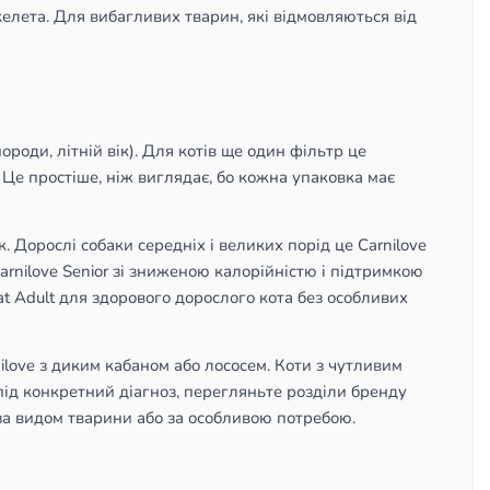
елета. Для вибагливих тварин, які відмовляються від
ороди, літній вік). Для котів ще один фільтр це
. Це простіше, ніж виглядає, бо кожна упаковка має
к. Дорослі собаки середніх і великих порід це Carnilove
Carnilove Senior зі зниженою калорійністю і підтримкою
e Cat Adult для здорового дорослого кота без особливих
ilove з диким кабаном або лососем. Коти з чутливим
ід конкретний діагноз, перегляньте розділи бренду
ь за видом тварини або за особливою потребою.