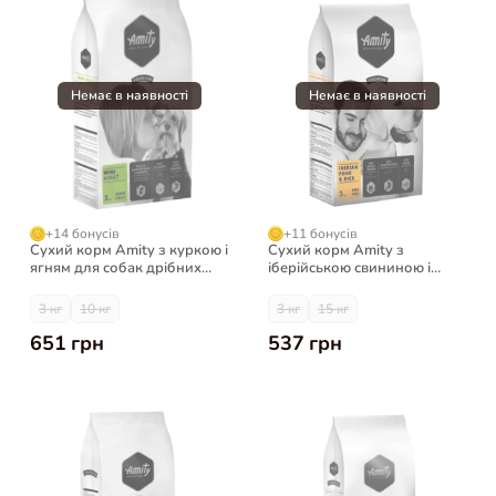
+14 бонусів
+11 бонусів
Сухий корм Amity з куркою і
Сухий корм Amity з
ягням для собак дрібних
іберійською свининою і
порід
рисом для дорослих собак
3 кг
10 кг
3 кг
15 кг
651 грн
537 грн