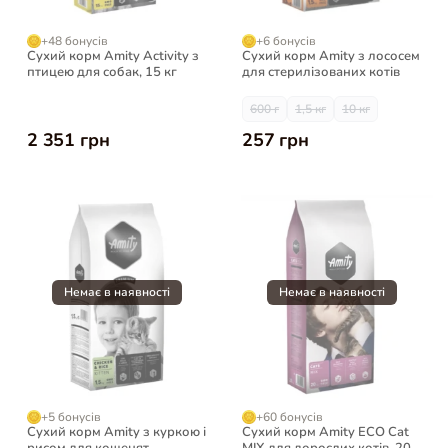
+48 бонусів
+6 бонусів
Сухий корм Amity Activity з
Сухий корм Amity з лососем
птицею для собак, 15 кг
для стерилізованих котів
600 г
1,5 кг
10 кг
2 351 грн
257 грн
+5 бонусів
+60 бонусів
Сухий корм Amity з куркою і
Сухий корм Amity ECO Cat