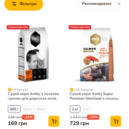
Фільтри
Спекотний сейл
Спекотний сейл
+4 бонуси
+15 бонусів
Сухий корм Amity з лососем
Сухий корм Amity Super
і рисом для дорослих котів
Premium Sterilized з лососем
для стерил. котів
600 г
1,5 кг
10 кг
2 кг
7 кг
238 грн
1 042 грн
−29%
−30%
169 грн
729 грн