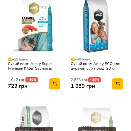
+15 бонусів
+40 бонусів
Сухий корм Amity Super
Сухий корм Amity ECO для
Premium Kitten Salmon для
цуценят усіх порід, 20 кг
кошенят з лососем, 2 кг
1 042 грн
2 833 грн
−30%
−30%
729 грн
1 989 грн