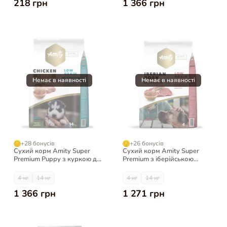
218 грн
1 366 грн
+28 бонусів
+26 бонусів
Сухий корм Amity Super
Сухий корм Amity Super
Premium Puppy з куркою для
Premium з іберійською
цуценят
свининою для дорослих
собак
4 кг
14 кг
4 кг
14 кг
1 366 грн
1 271 грн