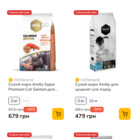
Спекотний сейл
Спекотний сейл
+14 бонусів
+10 бонусів
Сухий корм Amity Super
Сухий корм Amity для
Premium Cat Salmon для
цуценят усіх порід
дорослих котів з лососем
2 кг
7 кг
3 кг
15 кг
972 грн
681 грн
−30%
−30%
679 грн
479 грн
Спекотний сейл
Спекотний сейл