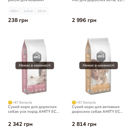
рисом для кошенят
MIX для дорослих котів, 20
кг
600 г
1,5 кг
10 кг
238 грн
2 996 грн
+47 бонусів
+57 бонусів
Сухий корм для дорослих
Сухий корм для активних
собак усіх порід AMITY ECO
дорослих собак AMITY ECO
Adult, 20 кг
Active, 20 кг
2 342 грн
2 814 грн