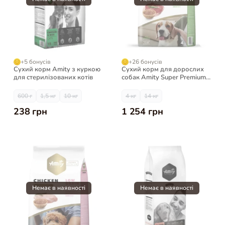
+5 бонусів
+26 бонусів
Сухий корм Amity з куркою
Сухий корм для дорослих
для стерилізованих котів
собак Amity Super Premium з
ягням
600 г
1,5 кг
10 кг
4 кг
14 кг
238 грн
1 254 грн