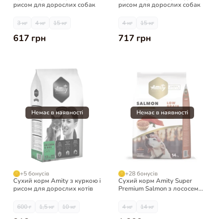
рисом для дорослих собак
рисом для дорослих собак
3 кг
4 кг
15 кг
4 кг
15 кг
617 грн
717 грн
+5 бонусів
+28 бонусів
Сухий корм Amity з куркою і
Сухий корм Amity Super
рисом для дорослих котів
Premium Salmon з лососем
для собак
600 г
1,5 кг
10 кг
4 кг
14 кг