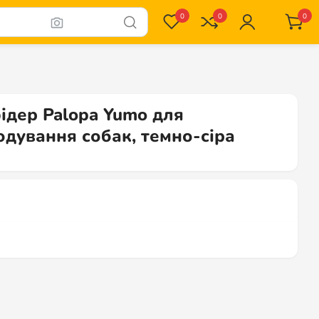
0
0
0
ідер Palopa Yumo для
одування собак, темно-сіра