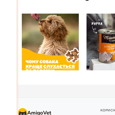
КОРИС
AmigoVet