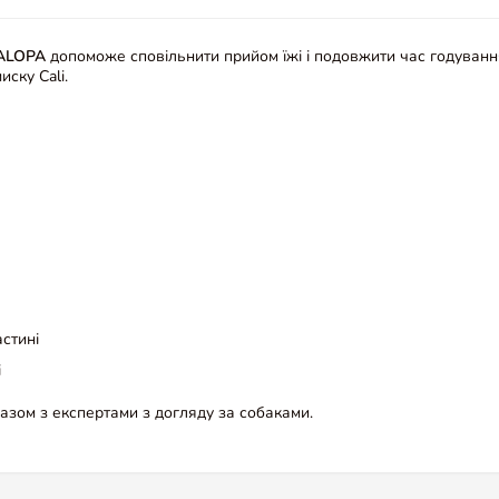
PALOPA
допоможе сповільнити прийом їжі і подовжити час годуванн
ску Cali.
стині
і
азом з експертами з догляду за собаками.