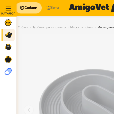
Собаки
Коти
Акції та
Новинки
Собаки
Турбота про вихованця
Миски та поїлки
Миски для 
Собаки
Коти
Для
петперентів
Аптека